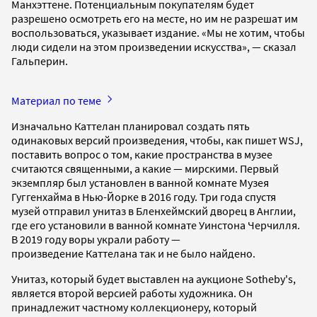
Манхэттене. Потенциальным покупателям будет
разрешено осмотреть его на месте, но им не разрешат им
воспользоваться, указывает издание. «Мы не хотим, чтобы
люди сидели на этом произведении искусства», — сказал
Гальперин.
Материал по теме
Изначально Каттелан планировал создать пять
одинаковых версий произведения, чтобы, как пишет WSJ,
поставить вопрос о том, какие пространства в музее
считаются священными, а какие — мирскими. Первый
экземпляр был установлен в ванной комнате Музея
Гуггенхайма в Нью-Йорке в 2016 году. Три года спустя
музей отправил унитаз в Бленхеймский дворец в Англии,
где его установили в ванной комнате Уинстона Черчилля.
В 2019 году воры украли работу —
произведение Каттелана так и не было найдено.
Унитаз, который будет выставлен на аукционе Sotheby's,
является второй версией работы художника. Он
принадлежит частному коллекционеру, который