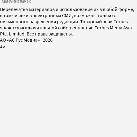
СМИ2
SPARROW
INFOX
Перепечатка материалов и использование их в любой форме,
в том числе и в электронных СМИ, возможны только с
письменного разрешения редакции. Товарный знак Forbes
является исключительной собственностью Forbes Media Asia
Pte. Limited. Все права защищены.
AO «АС Рус Медиа»
·
2026
16+