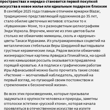
пространствах и нередко становится первой покупкой
искусства в новое жилье или идеальным подарком близким
В сентябре 2025 года главным отличием ярмарки Blazar,
традиционно представляющей художников до 35 лет,
стало обилие цветочных мотивов: отсылки то к
«Кувшинкам» Моне, то к разноцветным шелкографиям
Энди Уорхола. Впрочем, многие из этих цветов были
столько же обманчиво мимишны, сколь и «ядерные»
цветы Такаси Мураками. Из ультрамариновых соцветий на
металлических стебельках Веры Ширдиной выглядывали
грустные керамические лица. Рядом висели обманчиво
жизнерадостные картины Арвидаса Пликайтиса, на одной
из них камышовая россыпь оказывается придавлена
горящей кроватью. А в подписи к графическим работам
Иры Афанасьевой можно было прочитать такие слова:
«Растение — молчаливый наблюдатель, хрупкий на
первый взгляд, но пугающий своим постоянством и
стремлением к бесконечной жизни».
Во всех этих произведениях, которые призывали
задуматься о хрупкости человека и природы, заметны
отголоски эстетики «русской хтони», которая начала
проявляться в отечественном искусстве на излете