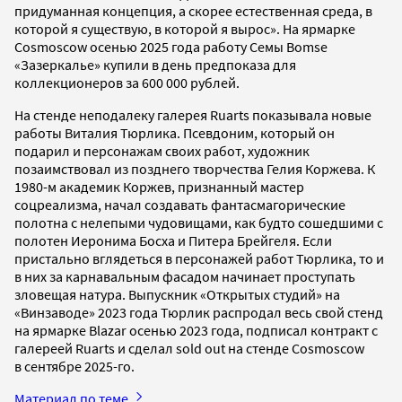
придуманная концепция, а скорее естественная среда, в
которой я существую, в которой я вырос». На ярмарке
Cosmoscow осенью 2025 года работу Семы Bomse
«Зазеркалье» купили в день предпоказа для
коллекционеров за 600 000 рублей.
На стенде неподалеку галерея Ruarts показывала новые
работы Виталия Тюрлика. Псевдоним, который он
подарил и персонажам своих работ, художник
позаимствовал из позднего творчества Гелия Коржева. К
1980-м академик Коржев, признанный мастер
соцреализма, начал создавать фантасмагорические
полотна с нелепыми чудовищами, как будто сошедшими с
полотен Иеронима Босха и Питера Брейгеля. Если
пристально вглядеться в персонажей работ Тюрлика, то и
в них за карнавальным фасадом начинает проступать
зловещая натура. Выпускник «Открытых студий» на
«Винзаводе» 2023 года Тюрлик распродал весь свой стенд
на ярмарке Blazar осенью 2023 года, подписал контракт с
галереей Ruarts и сделал sold out на стенде Cosmoscow
в сентябре 2025-го.
Материал по теме