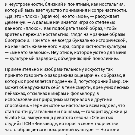
и неустроенности, близкий и понятный, как ностальгия,
который вызывает чувство понимания и сопричастности.
«Да, это «плохо» (мрачно), но это «мое», — рассуждает
Деменчук. — А дальше начинается игра со степенью
данного «плохо». Как подобрать такой образ, чтобы
зритель пережил ностальгию, глядя на мрачные образы
биографии. При этом не всегда буквально исторической,
но как часть жизненного мира, сопричастности культуры
— «мне это знакомо». Неуютное, которое уютно для меня
— культурный парадокс, объединяющий поколение».
Применительно к изобразительному искусству так
принято говорить о завораживающе мрачных образах, в
которых проявляется подземный, потусторонний мир. Он
может обнаруживать себя в теме смерти, дремучих лесных
пейзажах, отсылках к мифам и фольклору, в
использовании природных материалов и другими
способами. «Термин «хтонь» настолько всем надоел, что
стал почти ругательным и пошлым, — говорит художница
Vivato Eka, выпускница девятого сезона «Открытых
студий» ЦСИ «Винзавод», которая в своем творчестве
часто обращается к похоронной культуре. — Но хтони