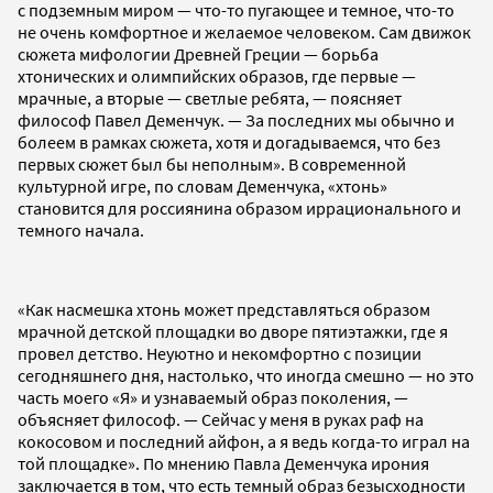
с подземным миром — что-то пугающее и темное, что-то
не очень комфортное и желаемое человеком. Сам движок
сюжета мифологии Древней Греции — борьба
хтонических и олимпийских образов, где первые —
мрачные, а вторые — светлые ребята, — поясняет
философ Павел Деменчук. — За последних мы обычно и
болеем в рамках сюжета, хотя и догадываемся, что без
первых сюжет был бы неполным». В современной
культурной игре, по словам Деменчука, «хтонь»
становится для россиянина образом иррационального и
темного начала.
«Как насмешка хтонь может представляться образом
мрачной детской площадки во дворе пятиэтажки, где я
провел детство. Неуютно и некомфортно с позиции
сегодняшнего дня, настолько, что иногда смешно — но это
часть моего «Я» и узнаваемый образ поколения, —
объясняет философ. — Сейчас у меня в руках раф на
кокосовом и последний айфон, а я ведь когда-то играл на
той площадке». По мнению Павла Деменчука ирония
заключается в том, что есть темный образ безысходности