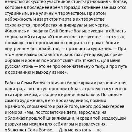
нечистью искусство участников стрит-арт-команды Bomse,
которые в последнее время гораздо активнее занимаются
студийным, а не уличным творчеством. При этом
небрежность и азарт стрит-арта в их творчестве
сохраняется, приобретая индивидуальные черты.
Живопись и графика Evsti Bomse больше уходит в область
социальной сатиры. «Хтоническое в искусстве — это язык,
с помощью которого можно говорить о страхах, боли и
внутреннем беспокойстве, — признается художник. — При
этом мне важно оставлять в работах луч надежды: яркие
образы и ирония помогают смягчить тяжесть. Для меня
русская хтонь — это не про окончательную тьму, а про путь
к осознанию и выходу из нее».
Работы Семы Bomse отличает более яркая и разноцветная
палитра, а вот потусторонние образы трактуются у него не
в сатирическом, а скорее в ироничном ключе. По словам
самого художника, в его произведениях, помимо
мрачного, сломанного и разбитого, много добрых героев
и юмора. «Мы, постсоветские дети, взрослели на
обломках прошлой цивилизации, и среди той вездесущей
разрухи мы искали для себя игры и развлечения, —
объясняет Сема Bomse. — Для меня хтонь — не