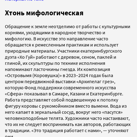
Хтонь мифологическая
Обращение к земле неотделимо от работы с культурными
корнями, уходящими в народное творчество и
мифологию. В искусстве это направление часто
обращается к ремесленным практикам и использует
природные материалы. Участники екатеринбургского
дуэта «Хо Гуй» работают с деревом, сеном, паклей и
глиной, их скульптуры по технике исполнения
напоминают ласточкины гнезда. Их композиция
«Островымя (Коровушка)» в 2023–2024 годах была
центром передвижной выставки «Архипелаг грез»,
которую Фонд поддержки современного искусства
«Сфера» показывал в Самаре, Казани и Екатеринбурге.
Работа представляет собой подвешенную к потолку
фигуру коровы с рукомойником вместо вымени. Вода из
него капает в зеркальный сосуд, вокруг него «пасутся»
человекоподобные телята. Художники часто настаивают,
что их не следует воспринимать как авторов, работающих
в традиции. «Это традиция работает с нами», — уточняют
они.