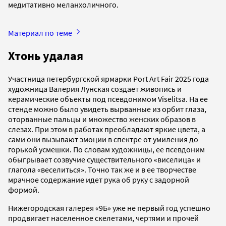
медитативно меланхоличного.
Материал по теме
Хтонь удалая
Участница петербургской ярмарки Port Art Fair 2025 года
художница Валерия Лунская создает живопись и
керамические объекты под псевдонимом Viselitsa. На ее
стенде можно было увидеть вырванные из орбит глаза,
оторванные пальцы и множество женских образов в
слезах. При этом в работах преобладают яркие цвета, а
сами они вызывают эмоции в спектре от умиления до
горькой усмешки. По словам художницы, ее псевдоним
обыгрывает созвучие существительного «виселица» и
глагола «веселиться». Точно так же и в ее творчестве
мрачное содержание идет рука об руку с задорной
формой.
Нижегородская галерея «9Б» уже не первый год успешно
продвигает населенное скелетами, чертями и прочей