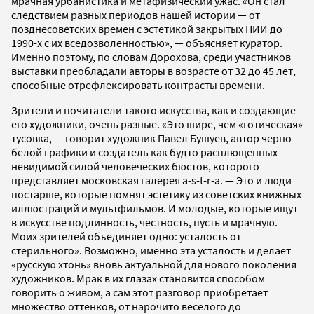
мрачная урбанистика и метафизический ужас. «Он стал
следствием разных периодов нашей истории — от
позднесоветских времен с эстетикой закрытых НИИ до
1990-х с их вседозволенностью», — объясняет куратор.
Именно поэтому, по словам Дорохова, среди участников
выставки преобладали авторы в возрасте от 32 до 45 лет,
способные отрефлексировать контрасты времени.
Зрители и почитатели такого искусства, как и создающие
его художники, очень разные. «Это шире, чем «готическая»
тусовка, — говорит художник Павел Бушуев, автор черно-
белой графики и создатель как будто расплющенных
невидимой силой человеческих бюстов, которого
представляет московская галерея a-s-t-r-a. — Это и люди
постарше, которые помнят эстетику из советских книжных
иллюстраций и мультфильмов. И молодые, которые ищут
в искусстве подлинность, честность, пусть и мрачную.
Моих зрителей объединяет одно: усталость от
стерильного». Возможно, именно эта усталость и делает
«русскую хтонь» вновь актуальной для нового поколения
художников. Мрак в их глазах становится способом
говорить о живом, а сам этот разговор приобретает
множество оттенков, от нарочито веселого до