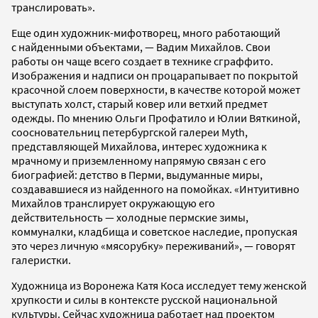
транслировать».
Еще один художник-мифотворец, много работающий
с найденными объектами, — Вадим Михайлов. Свои
работы он чаще всего создает в технике сграффито.
Изображения и надписи он процарапывает по покрытой
красочной слоем поверхности, в качестве которой может
выступать холст, старый ковер или ветхий предмет
одежды. По мнению Ольги Профатило и Юлии Вяткиной,
соосновательниц петербургской галереи Myth,
представляющей Михайлова, интерес художника к
мрачному и приземленному напрямую связан с его
биографией: детство в Перми, выдуманные миры,
создававшиеся из найденного на помойках. «Интуитивно
Михайлов транслирует окружающую его
действительность — холодные пермские зимы,
коммуналки, кладбища и советское наследие, пропуская
это через личную «мясорубку» переживаний», — говорят
галеристки.
Художница из Воронежа Катя Коса исследует тему женской
хрупкости и силы в контексте русской национальной
культуры. Сейчас художница работает над проектом