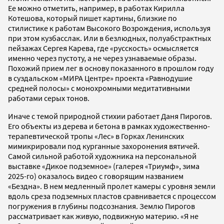
Ее можно отметить, например, в работах Кирилла
Котешова, который пишет картины, близкие по
стилистике к работам Высокого Возрождения, используя
при этом кузбасслак. Или в безлюдных, полуабстрактных
пейзажах Сергея Карева, где «русскость» осмысляется
именно через пустоту, а не через узнаваемые образы.
Похожий прием лег в основу показанного в прошлом году
в суздальском «МИРА Центре» проекта «Равнодушие
средней полосы» с монохромными медитативными
работами серых тонов.
Иначе с темой природной стихии работает Даня Пирогов.
Его объекты из дерева и бетона в рамках художественно-
терапевтической тропы «Лес» в Горках Ленинских
мимикрировали под курганные захоронения вятичей.
Самой сильной работой художника на персональной
выставке «Дикое подземное» (галерея «Триумф», зима
2025-го) оказалось видео с говорящим названием
«Бездна». В нем медленный пролет камеры с уровня земли
вдоль среза подземных пластов сравнивается с процессом
погружения в глубины подсознания. Землю Пирогов
рассматривает как живую, подвижную материю. «Я не