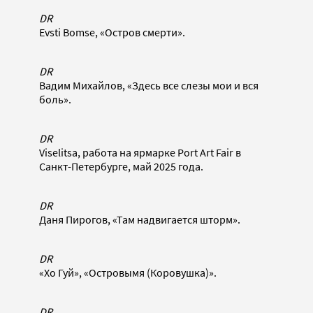
DR
Evsti Bomse, «Остров смерти».
DR
Вадим Михайлов, «Здесь все слезы мои и вся
боль».
DR
Viselitsa, работа на ярмарке Port Art Fair в
Санкт-Петербурге, май 2025 года.
DR
Даня Пирогов, «Там надвигается шторм».
DR
«Хо Гуй», «Островымя (Коровушка)».
DR