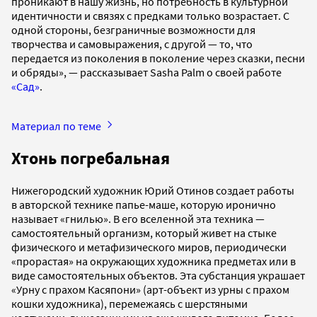
проникают в нашу жизнь, но потребность в культурной
идентичности и связях с предками только возрастает. С
одной стороны, безграничные возможности для
творчества и самовыражения, с другой — то, что
передается из поколения в поколение через сказки, песни
и обряды», — рассказывает Sasha Palm о своей работе
«Сад»
.
Материал по теме
Хтонь погребальная
Нижегородский художник Юрий Отинов создает работы
в авторской технике папье-маше, которую иронично
называет «гнилью». В его вселенной эта техника —
самостоятельный организм, который живет на стыке
физического и метафизического миров, периодически
«прорастая» на окружающих художника предметах или в
виде самостоятельных объектов. Эта субстанция украшает
«Урну с прахом Касяпони» (арт-объект из урны с прахом
кошки художника), перемежаясь с шерстяными