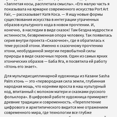
«Заплетая косы, расплетала смыслы». «Его малую часть я
показывала на ярмарке современного искусства Port Art
Fair, — рассказывает Катя Коса. — Я ищу новые формы
существования искусства в интеграции утраченных
образов культурного кода в новом прочтении. И,
конечно, в наследии в виде сказок! Там бездна мудрости и
истинности, безвременная опора человеку. Так появилась
серия внутри проекта «Сказочное», где я обратилась к
теме русской хтони. Именно к сказочному прочтению
хтони, необузданной энергии первобытной силы
природы в виде сказочных героев. Один из самых ярких
хтонических образов — Баба Яга, я посвятила ей работу
«Хтонь его знает».
Для мультидисциплинарной художницы из Казани Sasha
Palm хтонь — это «первородная сила земли, глубинная
народная мощь, что корнями вросла в наш культурный
код, впитанный с молоком матери и сказками русского
фольклора». В цифровой работе художница примиряет
древние традиции и современность. «Переплетение
цифрового и архетипического видится мне отражением
современного мира, где технологии все глубже