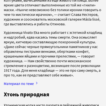
колтунами, вычесанными из еще живого питомца. Более
яркие цвета отличают выполненные из той же «гнили»
маски. «Нынче невозможно без толики иронии говорить о
чем-то мистически мрачном», — считает Слава Нестеров,
художник и сооснователь московской галереи Másla lissé,
где выставлялись и работы Отинова.
Художница Vivato Eka много работает с эстетикой кладбищ
и надгробий, едва касаясь темы смерти. Она осмысляет
яркую, китчевую составляющую похоронной культуры.
«Даже сейчас черные прямоугольники памятников у нас
обрамлены пестрыми венками, обертками конфет,
крашеными яйцами и прочими прелестями, — говорит
художница. — Нам свойственно почти мексиканское
стремление к разноцветию, возникшее после революции
1917 года. Для меня кладбище — это не про саму смерть, а
про то, как ее представляют себе живые».
Материал по теме
Хтонь природная
Хтоническая нотка часто разлита в пейзажной живописи.