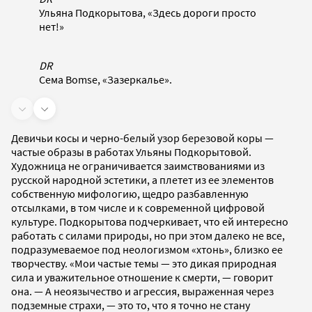
Ульяна Подкорытова, «Здесь дороги просто
нет!»
DR
Сема Bomse, «Зазеркалье».
Девичьи косы и черно-белый узор березовой коры —
частые образы в работах Ульяны Подкорытовой.
Художница не ограничивается заимствованиями из
русской народной эстетики, а плетет из ее элементов
собственную мифологию, щедро разбавленную
отсылками, в том числе и к современной цифровой
культуре. Подкорытова подчеркивает, что ей интересно
работать с силами природы, но при этом далеко не все,
подразумеваемое под неологизмом «хтонь», близко ее
творчеству. «Мои частые темы — это дикая природная
сила и уважительное отношение к смерти, — говорит
она. — А неоязычество и агрессия, выраженная через
подземные страхи, — это то, что я точно не стану