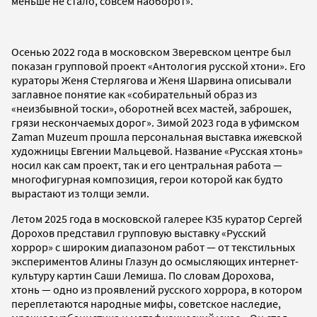
меньше не стало, совсем наоборот».
Осенью 2022 года в московском Зверевском центре был
показан групповой проект «Антология русской хтони». Его
кураторы Женя Стерлягова и Женя Шарвина описывали
заглавное понятие как «собирательный образ из
«неизбывной тоски», оборотней всех мастей, заброшек,
грязи нескончаемых дорог». Зимой 2023 года в уфимском
Zaman Muzeum прошла персональная выставка ижевской
художницы Евгении Мальцевой. Название «Русская хтонь»
носил как сам проект, так и его центральная работа —
многофигурная композиция, герои которой как будто
вырастают из толщи земли.
Летом 2025 года в московской галерее К35 куратор Сергей
Дорохов представил групповую выставку «Русский
хоррор» с широким диапазоном работ — от текстильных
экспериментов Алины Глазун до осмысляющих интернет-
культуру картин Саши Лемиша. По словам Дорохова,
хтонь — одно из проявлений русского хоррора, в котором
переплетаются народные мифы, советское наследие,