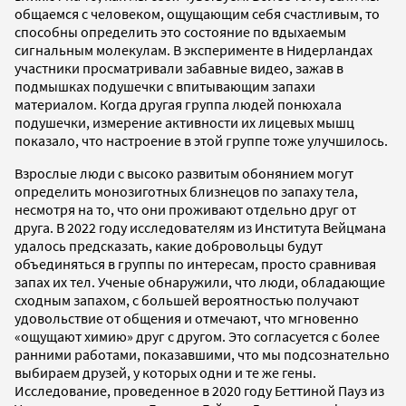
общаемся с человеком, ощущающим себя счастливым, то
способны определить это состояние по вдыхаемым
сигнальным молекулам. В эксперименте в Нидерландах
участники просматривали забавные видео, зажав в
подмышках подушечки с впитывающим запахи
материалом. Когда другая группа людей понюхала
подушечки, измерение активности их лицевых мышц
показало, что настроение в этой группе тоже улучшилось.
Взрослые люди с высоко развитым обонянием могут
определить монозиготных близнецов по запаху тела,
несмотря на то, что они проживают отдельно друг от
друга. В 2022 году исследователям из Института Вейцмана
удалось предсказать, какие добровольцы будут
объединяться в группы по интересам, просто сравнивая
запах их тел. Ученые обнаружили, что люди, обладающие
сходным запахом, с большей вероятностью получают
удовольствие от общения и отмечают, что мгновенно
«ощущают химию» друг с другом. Это согласуется с более
ранними работами, показавшими, что мы подсознательно
выбираем друзей, у которых одни и те же гены.
Исследование, проведенное в 2020 году Беттиной Пауз из