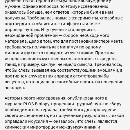
уровень тестостерона и сексуальное возбуждение у
мужчин. Однако вопросов по этому исследованию
оказалось больше, чем ответов, которые были в нем
получены. Требовались новые эксперименты, способные
подтвердить и объяснить эти эффекты или же
опровергнуть их. И тут ученые столкнулись с
неожиданной проблемой — сбором необходимого
материала. Дело в том, что для постановки эксперимента
требовалось получить как минимум по одному
миллилитру слез от каждого из участников. При этом
использование искусственных «слезогонных» средств,
таких, к примеру, как лук, не имело смысла. Требовалось,
чтобы слезы вызывались соответствующими эмоциями, в
противном случае в них априори отсутствовали бы
вещества, потенциально способные влиять на поведение
человека.
Авторы нового исследования, опубликованного в
журнале PLOS Biology, проделали трудный путь по сбору
необходимого материала, требуемого для проведения
своего эксперимента, но полученные результаты с лихвой
оправдали их усилия — оказалось, что слезы являются
химическим миротворцем между мужчинами и