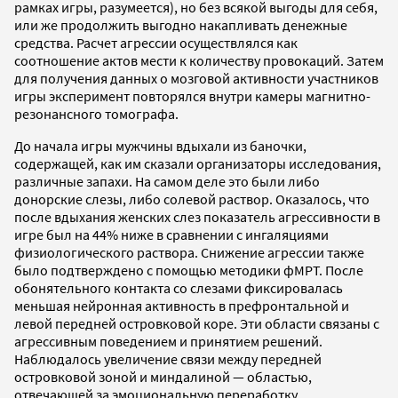
рамках игры, разумеется), но без всякой выгоды для себя,
или же продолжить выгодно накапливать денежные
средства. Расчет агрессии осуществлялся как
соотношение актов мести к количеству провокаций. Затем
для получения данных о мозговой активности участников
игры эксперимент повторялся внутри камеры магнитно-
резонансного томографа.
До начала игры мужчины вдыхали из баночки,
содержащей, как им сказали организаторы исследования,
различные запахи. На самом деле это были либо
донорские слезы, либо солевой раствор. Оказалось, что
после вдыхания женских слез показатель агрессивности в
игре был на 44% ниже в сравнении с ингаляциями
физиологического раствора. Снижение агрессии также
было подтверждено с помощью методики фМРТ. После
обонятельного контакта со слезами фиксировалась
меньшая нейронная активность в префронтальной и
левой передней островковой коре. Эти области связаны с
агрессивным поведением и принятием решений.
Наблюдалось увеличение связи между передней
островковой зоной и миндалиной — областью,
отвечающей за эмоциональную переработку