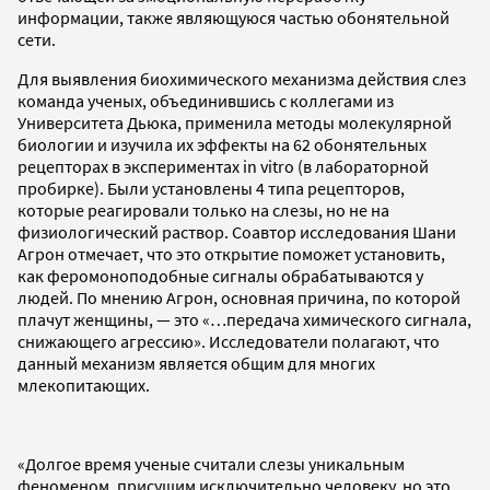
информации, также являющуюся частью обонятельной
сети.
Для выявления биохимического механизма действия слез
команда ученых, объединившись с коллегами из
Университета Дьюка, применила методы молекулярной
биологии и изучила их эффекты на 62 обонятельных
рецепторах в экспериментах in vitro (в лабораторной
пробирке). Были установлены 4 типа рецепторов,
которые реагировали только на слезы, но не на
физиологический раствор. Соавтор исследования Шани
Агрон отмечает, что это открытие поможет установить,
как феромоноподобные сигналы обрабатываются у
людей. По мнению Агрон, основная причина, по которой
плачут женщины, — это «…передача химического сигнала,
снижающего агрессию». Исследователи полагают, что
данный механизм является общим для многих
млекопитающих.
«Долгое время ученые считали слезы уникальным
феноменом, присущим исключительно человеку, но это