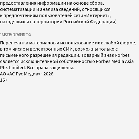
предоставления информации на основе сбора,
систематизации и анализа сведений, относящихся
к предпочтениям пользователей сети «Интернет»,
находящихся на территории Российской Федерации)
СМИ2
SPARROW
INFOX
Перепечатка материалов и использование их в любой форме,
в том числе и в электронных СМИ, возможны только с
письменного разрешения редакции. Товарный знак Forbes
является исключительной собственностью Forbes Media Asia
Pte. Limited. Все права защищены.
AO «АС Рус Медиа»
·
2026
16+