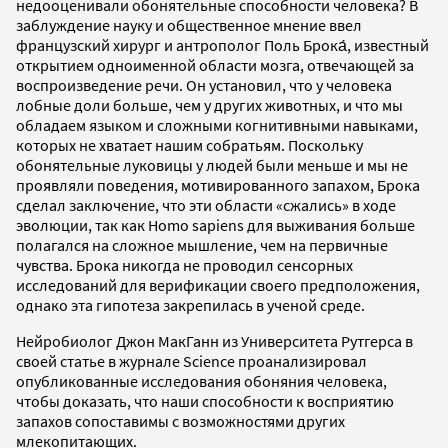
недооценивали обонятельные способности человека? В
заблуждение науку и общественное мнение ввел
французский хирург и антрополог Поль Брока́, известный
открытием одноименной области мозга, отвечающей за
воспроизведение речи. Он установил, что у человека
лобные доли больше, чем у других животных, и что мы
обладаем языком и сложными когнитивными навыками,
которых не хватает нашим собратьям. Поскольку
обонятельные луковицы у людей были меньше и мы не
проявляли поведения, мотивированного запахом, Брока
сделал заключение, что эти области «сжались» в ходе
эволюции, так как Homo sapiens для выживания больше
полагался на сложное мышление, чем на первичные
чувства. Брока никогда не проводил сенсорных
исследований для верификации своего предположения,
однако эта гипотеза закрепилась в ученой среде.
Нейробиолог Джон МакГанн из Университета Рутгерса в
своей статье в журнале Science проанализировал
опубликованные исследования обоняния человека,
чтобы доказать, что наши способности к восприятию
запахов сопоставимы с возможностями других
млекопитающих.