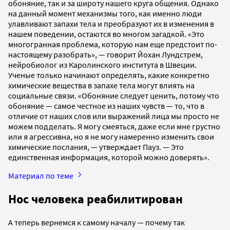
обоняние, так и за широту нашего круга общения. Однако
на данный момент механизмы того, как именно люди
улавливают запахи тела и преобразуют их в изменения в
нашем поведении, остаются во многом загадкой. «Это
многогранная проблема, которую нам еще предстоит по-
настоящему разобрать», — говорит Йохан Лундстрем,
нейробиолог из Каролинского института в Швеции.
Ученые только начинают определять, какие конкретно
химические вещества в запахе тела могут влиять на
социальные связи. «Обоняние следует ценить, потому что
обоняние — самое честное из наших чувств — то, что в
отличие от наших слов или выражений лица мы просто не
можем подделать. Я могу смеяться, даже если мне грустно
или я агрессивна, но я не могу намеренно изменить свои
химические послания, — утверждает Пауз. — Это
единственная информация, которой можно доверять».
Материал по теме
Нос человека реабилитирован
А теперь вернемся к самому началу — почему так