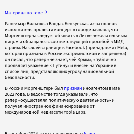
Материал по теме
Ранее мэр Вильнюса Валдас Бенкунскас из-за планов
исполнителя провести концерт в городе заявлял, что
Моргенштерна следует объявить в Литве нежелательным
лицом и обращался с соответствующей просьбой в МИД
страны. На своей странице в Facebook (принадлежит Meta,
которая признана в России экстремистской и запрещена)
он писал, что рэпер «не знает, чей Крым», «публично
проявляет уважение к Путину» и внесен на Украине в
список лиц, представляющих угрозу национальной
безопасности.
В России Моргенштерн был
признан
иноагентом в мае
2022 года. В ведомстве тогда указывали, что
рэпер «осуществлял политическую деятельность» и
получал иностранное финансирование от
международной медиасети Yoola Labs.
В сентябре 2024-го в отношении него
было