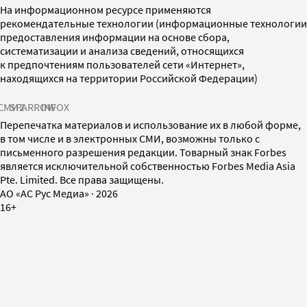
На информационном ресурсе применяются
рекомендательные технологии (информационные технологии
предоставления информации на основе сбора,
систематизации и анализа сведений, относящихся
к предпочтениям пользователей сети «Интернет»,
находящихся на территории Российской Федерации)
СМИ2
SPARROW
INFOX
Перепечатка материалов и использование их в любой форме,
в том числе и в электронных СМИ, возможны только с
письменного разрешения редакции. Товарный знак Forbes
является исключительной собственностью Forbes Media Asia
Pte. Limited. Все права защищены.
AO «АС Рус Медиа»
·
2026
16+