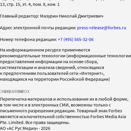
13, стр. 15, эт. 4, пом. X, ком. 1
Главный редактор: Мазурин Николай Дмитриевич
Адрес электронной почты редакции:
press-release@forbes.ru
Номер телефона редакции:
+7 (495) 565-32-06
На информационном ресурсе применяются
рекомендательные технологии (информационные технологии
предоставления информации на основе сбора,
систематизации и анализа сведений, относящихся
к предпочтениям пользователей сети «Интернет»,
находящихся на территории Российской Федерации)
СМИ2
SPARROW
INFOX
Перепечатка материалов и использование их в любой форме,
в том числе и в электронных СМИ, возможны только с
письменного разрешения редакции. Товарный знак Forbes
является исключительной собственностью Forbes Media Asia
Pte. Limited. Все права защищены.
AO «АС Рус Медиа»
·
2026