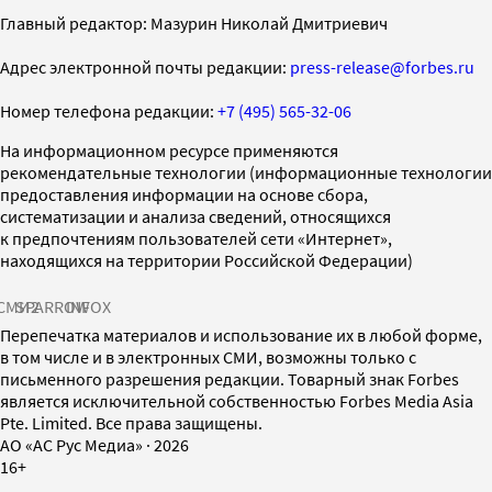
Главный редактор: Мазурин Николай Дмитриевич
Адрес электронной почты редакции:
press-release@forbes.ru
Номер телефона редакции:
+7 (495) 565-32-06
На информационном ресурсе применяются
рекомендательные технологии (информационные технологии
предоставления информации на основе сбора,
систематизации и анализа сведений, относящихся
к предпочтениям пользователей сети «Интернет»,
находящихся на территории Российской Федерации)
СМИ2
SPARROW
INFOX
Перепечатка материалов и использование их в любой форме,
в том числе и в электронных СМИ, возможны только с
письменного разрешения редакции. Товарный знак Forbes
является исключительной собственностью Forbes Media Asia
Pte. Limited. Все права защищены.
AO «АС Рус Медиа»
·
2026
16+