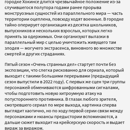
городке Хокинсе длится чрезвычайное положение из-за
случившегося полутора годами ранее прорыва
монструозных сущностей из параллельного мира — часть
территории оцеплена, повсюду ходят военные. В городке
тайно оперирует организация из десятка школьников,
выпускников и нескольких взрослых, которых легко
принять за одержимых. Они организуют вылазки в
параллельный мир с целью уничтожить живущего там
злодея — могучего экстрасенса, виновного во множестве
смертей и других страданиях.
Пятый сезон «Очень странных дел» стартует почти без
экспозиции, что слегка рискованно для сериала, который
выходит с такими большими перерывами (предыдущий
сезон выпустили в 2022 году). С первых же сцен три группы
персонажей обмениваются шифрованными сигналами,
чтобы подготовить новую хитроумную атаку на
потустороннего противника. В глазах любого зрителя,
смотревшего сериал по мере выхода, картинка сперва
выглядит хаотично, но по ходу первой серии связи между
персонажами и нюансы предыстории вспоминаются, а
дальше сюжет выходит на крейсерскую скорость и выдает
вираж за виражом.