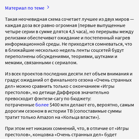
Материал по теме
Такая неочевидная схема сочетает лучшее из двух миров —
каждая доза все равно огромная (первые выпущенные
четыре серии в сумме длятся 4,5 часа), но перерывы между
релизами обеспечивют ожидание и постепенный нагрев
информационной среды. Не приходится сомневаться, что
в ближайшие несколько недель ленты соцсетей будут
переполнены обсуждениями, теориями, шутками и
мемами, связанными с сериалом.
Из всех проектов последних десяти лет объем внимания и
градус ожиданий от финального сезона «Очень странных
дел» можно сравнить только с окончанием «Игры
престолов», но детище Дафферов значительно
превосходит фэнтези-сагу по бюджету:
потраченные
более
$400 млн делают его, вероятно, самым
дорогим сезоном в истории ТВ (сопоставимые суммы
тратит только Amazon на «Кольца власти»).
При этом нет никаких сомнений, что, в отличие от «Игры
престолов», концовка «Очень странных дел» будет