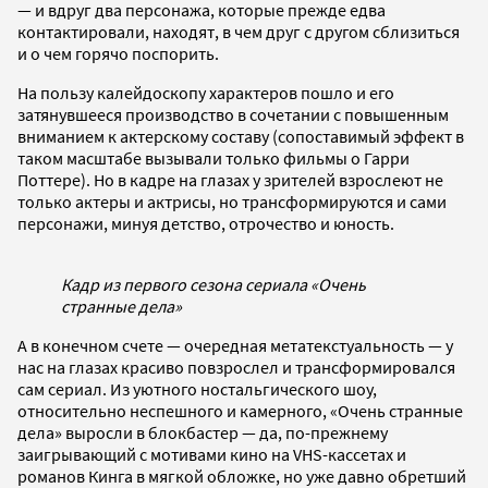
— и вдруг два персонажа, которые прежде едва
контактировали, находят, в чем друг с другом сблизиться
и о чем горячо поспорить.
На пользу калейдоскопу характеров пошло и его
затянувшееся производство в сочетании с повышенным
вниманием к актерскому составу (сопоставимый эффект в
таком масштабе вызывали только фильмы о Гарри
Поттере). Но в кадре на глазах у зрителей взрослеют не
только актеры и актрисы, но трансформируются и сами
персонажи, минуя детство, отрочество и юность.
Кадр из первого сезона сериала «Очень
странные дела»
А в конечном счете — очередная метатекстуальность — у
нас на глазах красиво повзрослел и трансформировался
сам сериал. Из уютного ностальгического шоу,
относительно неспешного и камерного, «Очень странные
дела» выросли в блокбастер — да, по-прежнему
заигрывающий с мотивами кино на VHS-кассетах и
романов Кинга в мягкой обложке, но уже давно обретший