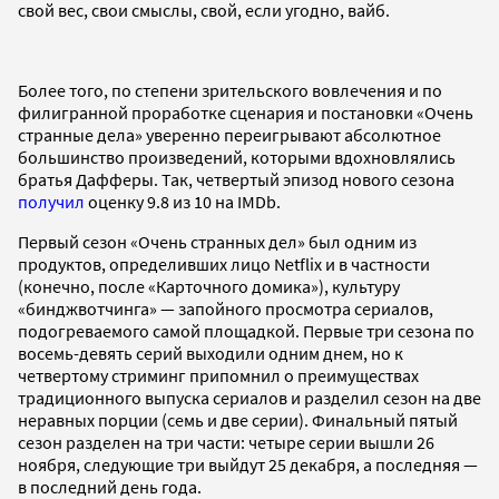
свой вес, свои смыслы, свой, если угодно, вайб.
Более того, по степени зрительского вовлечения и по
филигранной проработке сценария и постановки «Очень
странные дела» уверенно переигрывают абсолютное
большинство произведений, которыми вдохновлялись
братья Дафферы. Так, четвертый эпизод нового сезона
получил
оценку 9.8 из 10 на IMDb.
Первый сезон «Очень странных дел» был одним из
продуктов, определивших лицо Netflix и в частности
(конечно, после «Карточного домика»), культуру
«бинджвотчинга» — запойного просмотра сериалов,
подогреваемого самой площадкой. Первые три сезона по
восемь-девять серий выходили одним днем, но к
четвертому стриминг припомнил о преимуществах
традиционного выпуска сериалов и разделил сезон на две
неравных порции (семь и две серии). Финальный пятый
сезон разделен на три части: четыре серии вышли 26
ноября, следующие три выйдут 25 декабря, а последняя —
в последний день года.