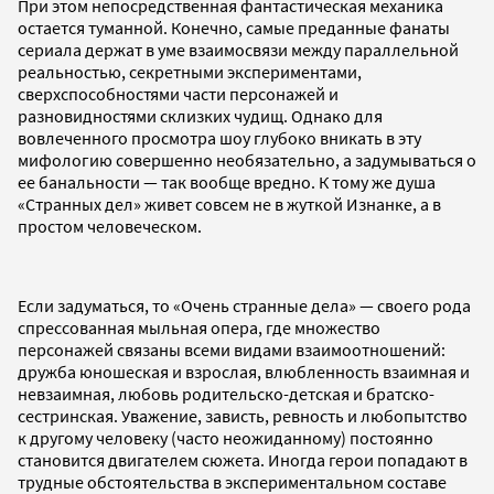
При этом непосредственная фантастическая механика
остается туманной. Конечно, самые преданные фанаты
сериала держат в уме взаимосвязи между параллельной
реальностью, секретными экспериментами,
сверхспособностями части персонажей и
разновидностями склизких чудищ. Однако для
вовлеченного просмотра шоу глубоко вникать в эту
мифологию совершенно необязательно, а задумываться о
ее банальности — так вообще вредно. К тому же душа
«Странных дел» живет совсем не в жуткой Изнанке, а в
простом человеческом.
Если задуматься, то «Очень странные дела» — своего рода
спрессованная мыльная опера, где множество
персонажей связаны всеми видами взаимоотношений:
дружба юношеская и взрослая, влюбленность взаимная и
невзаимная, любовь родительско-детская и братско-
сестринская. Уважение, зависть, ревность и любопытство
к другому человеку (часто неожиданному) постоянно
становится двигателем сюжета. Иногда герои попадают в
трудные обстоятельства в экспериментальном составе