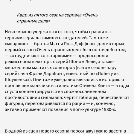
Кадр из пятого сезона сериала «Очень
странные дела»
Невозможно удержаться от того, чтобы сравнить с
героями сериала самих его создателей. Там тоже
«младшие» — братья Мэтт и Росс Дафферы, для которых
первый сезон «Очень странных дел» был почти дебютом,
— сотрудничают со «старшими» — продюсером и
режиссером некоторых серий Шоном Леви, а также
множеством маститых соавторов (в этом сезоне пару
серий снял Фрэнк Дарабонт, известный по «Побегу из
Шоушенка»). Они тоже уже давно ввязались в историю о
пропавшем мальчике в стилистике Стивена Кинга — а годы
спустя концентрируются на сложносочиненном
противостоянии силам зла: чертят таблицы, переставляют
фигурки, переговариваются по рации — и, конечно,
активно применяют познания в поп-культуре 1980-х.
В одной из сцен нового сезона персонажу нужно ввести в