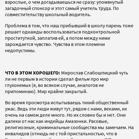
взрослые, о чем догадываешься не сразу: упомянутый
загадочный спонсор и этот самый учитель труда. По
совместительству школьный водитель.
Проблема в том, что наш прибывший в школу парень тоже
решает однажды воспользоваться подконтрольной
проституткой, заплатив ей, а потом между ними
зарождается чувство. Чувства в этом племени
недопустимы.
ЧТО В ЭТОМ ХОРОШЕГО:
Мирослав Слабошпицкий чуть
ли не первым в истории сделал фильм про мир
глухонемых (я, во всяком случае, аналогов не
припоминаю). Мир крайне закрытый.
Во время просмотра испытываешь тихий общественный
ужас. Ведь эти люди живут тут, рядом с нами, веками, их
очень на самом деле много. Но их словно бы и нет. Они
далеки от нас как индейцы Амазонки. Расовые,
религиозные, криминальные сообщества мы замечаем. На
инвалидов (отнюдь не с той пристальностью, что в