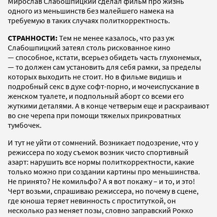
Мирослав Слабошпицкий сделал фильм про жизнь
одного из меньшинств без малейшего намека на
требуемую в таких случаях политкорректность.
СТРАННОСТИ:
Тем не менее казалось, что раз уж
Слабошпицкий затеял столь рискованное кино
— способное, кстати, всерьез обидеть часть глухонемых,
— то должен сам установить для себя рамки, за пределы
которых выходить не стоит. Но в фильме видишь и
подробный секс в духе софт-порно, и мочеиспускание в
женском туалете, и подпольный аборт со всеми его
жуткими деталями. А в конце четверым еще и раскраивают
во сне черепа при помощи тяжелых прикроватных
тумбочек.
И тут не уйти от сомнений. Возникает подозрение, что у
режиссера по ходу съемок возник чисто спортивный
азарт: нарушить все нормы политкорректности, какие
только можно при создании картины про меньшинства.
Не принято? Не комильфо? А я вот покажу – и то, и это!
Черт возьми, спрашиваю режиссера, но почему в сцене,
где юноша теряет невинность с проституткой, он
несколько раз меняет позы, словно заправский Рокко