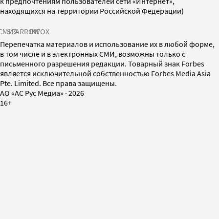
к предпочтениям пользователей сети «Интернет»,
находящихся на территории Российской Федерации)
СМИ2
SPARROW
INFOX
Перепечатка материалов и использование их в любой форме,
в том числе и в электронных СМИ, возможны только с
письменного разрешения редакции. Товарный знак Forbes
является исключительной собственностью Forbes Media Asia
Pte. Limited. Все права защищены.
AO «АС Рус Медиа»
·
2026
16+