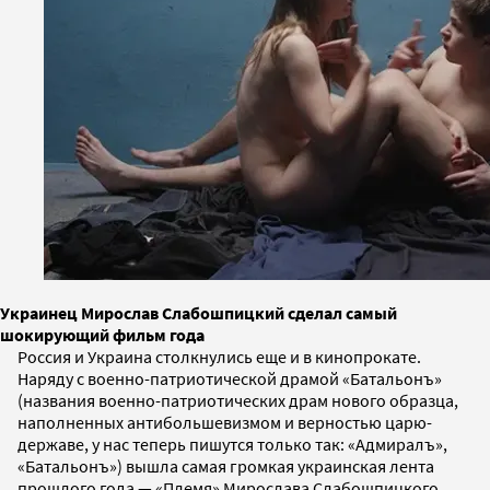
Украинец Мирослав Слабошпицкий сделал самый
шокирующий фильм года
Россия и Украина столкнулись еще и в кинопрокате.
Наряду с военно-патриотической драмой «Батальонъ»
(названия военно-патриотических драм нового образца,
наполненных антибольшевизмом и верностью царю-
державе, у нас теперь пишутся только так: «Адмиралъ»,
«Батальонъ») вышла самая громкая украинская лента
прошлого года — «Племя» Мирослава Слабошпицкого.