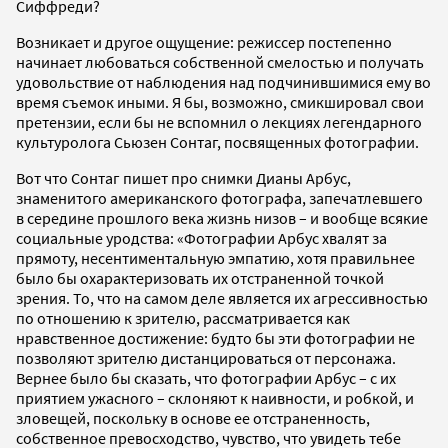
Сиффреди?
Возникает и другое ощущение: режиссер постепенно
начинает любоваться собственной смелостью и получать
удовольствие от наблюдения над подчинившимися ему во
время съемок иными. Я бы, возможно, смикшировал свои
претензии, если бы не вспомнил о лекциях легендарного
культуролога Сьюзен Сонтаг, посвященных фотографии.
Вот что Сонтаг пишет про снимки Дианы Арбус,
знаменитого американского фотографа, запечатлевшего
в середине прошлого века жизнь низов – и вообще всякие
социальные уродства: «Фотографии Арбус хвалят за
прямоту, несентиментальную эмпатию, хотя правильнее
было бы охарактеризовать их отстраненной точкой
зрения. То, что на самом деле является их агрессивностью
по отношению к зрителю, рассматривается как
нравственное достижение: будто бы эти фотографии не
позволяют зрителю дистанцироваться от персонажа.
Вернее было бы сказать, что фотографии Арбус – с их
приятием ужасного – склоняют к наивности, и робкой, и
зловещей, поскольку в основе ее отстраненность,
собственное превосходство, чувство, что увидеть тебе