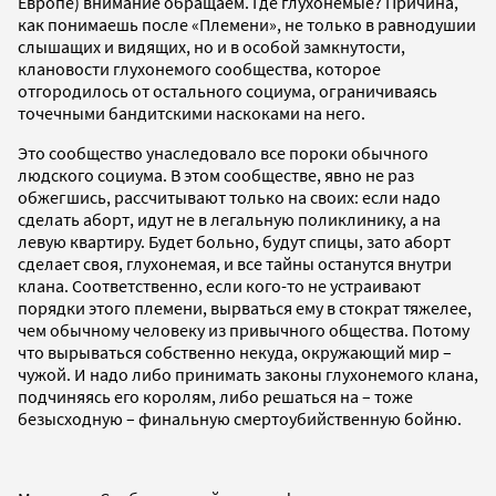
Европе) внимание обращаем. Где глухонемые? Причина,
как понимаешь после «Племени», не только в равнодушии
слышащих и видящих, но и в особой замкнутости,
клановости глухонемого сообщества, которое
отгородилось от остального социума, ограничиваясь
точечными бандитскими наскоками на него.
Это сообщество унаследовало все пороки обычного
людского социума. В этом сообществе, явно не раз
обжегшись, рассчитывают только на своих: если надо
сделать аборт, идут не в легальную поликлинику, а на
левую квартиру. Будет больно, будут спицы, зато аборт
сделает своя, глухонемая, и все тайны останутся внутри
клана. Соответственно, если кого-то не устраивают
порядки этого племени, вырваться ему в стократ тяжелее,
чем обычному человеку из привычного общества. Потому
что вырываться собственно некуда, окружающий мир –
чужой. И надо либо принимать законы глухонемого клана,
подчиняясь его королям, либо решаться на – тоже
безысходную – финальную смертоубийственную бойню.