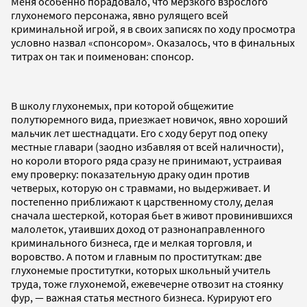
Меня особенно порадовало, что мерзкого взрослого
глухонемого персонажа, явно рулящего всей
криминальной игрой, я в своих записях по ходу просмотра
условно назвал «спонсором». Оказалось, что в финальных
титрах он так и поименован: спонсор.
В школу глухонемых, при которой общежитие
полутюремного вида, приезжает новичок, явно хороший
мальчик лет шестнадцати. Его с ходу берут под опеку
местные главари (заодно избавляя от всей наличности),
но короли второго ряда сразу не принимают, устраивая
ему проверку: показательную драку один против
четверых, которую он с травмами, но выдерживает. И
постепенно приближают к царственному столу, делая
сначала шестеркой, которая бьет в живот провинившихся
малолеток, утаивших доход от разнонаправленного
криминального бизнеса, где и мелкая торговля, и
воровство. А потом и главным по проституткам: две
глухонемые проститутки, которых школьный учитель
труда, тоже глухонемой, ежевечерне отвозит на стоянку
фур, — важная статья местного бизнеса. Курируют его