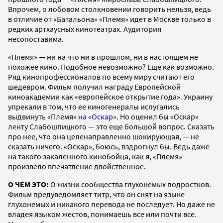
Впрочем, о лобовом столкновении говорить нельзя, ведь
в отличие от «Батальона» «Племя» идет в Москве только в
редких артхаусных кинотеатрах. Аудитория
несопоставима.
«Племя» — ни на что ни в прошлом, ни в настоящем не
похожее кино. Подобное невозможно? Еще как возможно.
Ряд кинопрофессионалов по всему миру считают его
шедевром. Фильм получил награду Европейской
киноакадемии как «европейское открытие года». Украину
упрекали в том, что ее киногенералы испугались
выдвинуть «Племя»
на «Оскар»
. Но оценил бы «Оскар»
ленту Слабошпицкого — это еще большой вопрос. Сказать
про нее, что она целенаправленно шокирующая, — не
сказать ничего. «Оскар», боюсь, вздрогнул бы. Ведь даже
на такого закаленного кинобойца, как я, «Племя»
произвело впечатление двойственное.
О ЧЕМ ЭТО:
О жизни сообщества глухонемых подростков.
Фильм предуведомляет титр, что он снят на языке
глухонемых и никакого перевода не последует. Но даже не
владея языком жестов, понимаешь все или почти все.