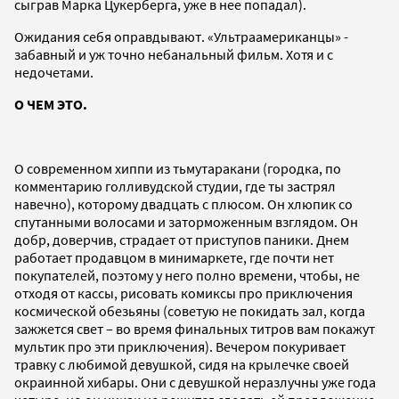
сыграв Марка Цукерберга, уже в нее попадал).
Ожидания себя оправдывают. «Ультраамериканцы» -
забавный и уж точно небанальный фильм. Хотя и с
недочетами.
О ЧЕМ ЭТО.
О современном хиппи из тьмутаракани (городка, по
комментарию голливудской студии, где ты застрял
навечно), которому двадцать с плюсом. Он хлюпик со
спутанными волосами и заторможенным взглядом. Он
добр, доверчив, страдает от приступов паники. Днем
работает продавцом в минимаркете, где почти нет
покупателей, поэтому у него полно времени, чтобы, не
отходя от кассы, рисовать комиксы про приключения
космической обезьяны (советую не покидать зал, когда
зажжется свет – во время финальных титров вам покажут
мультик про эти приключения). Вечером покуривает
травку с любимой девушкой, сидя на крылечке своей
окраинной хибары. Они с девушкой неразлучны уже года