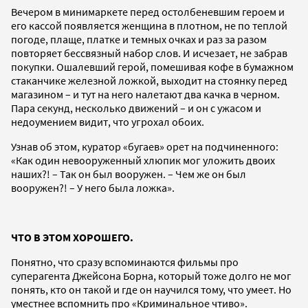
Вечером в минимаркете перед остолбеневшим героем и
его кассой появляется женщина в плотном, не по теплой
погоде, плаще, платке и темных очках и раз за разом
повторяет бессвязный набор слов. И исчезает, не забрав
покупки. Ошалевший герой, помешивая кофе в бумажном
стаканчике железной ложкой, выходит на стоянку перед
магазином – и тут на него налетают два качка в черном.
Пара секунд, несколько движений – и он с ужасом и
недоумением видит, что угрохал обоих.
Узнав об этом, куратор «бугаев» орет на подчиненного:
«Как один невооруженный хлюпик мог уложить двоих
наших?! – Так он был вооружен. – Чем же он был
вооружен?! – У него была ложка».
ЧТО В ЭТОМ ХОРОШЕГО.
Понятно, что сразу вспоминаются фильмы про
суперагента Джейсона Борна, который тоже долго не мог
понять, кто он такой и где он научился тому, что умеет. Но
уместнее вспомнить про «Криминальное чтиво».