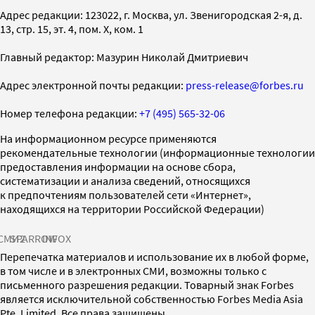
Адрес редакции: 123022, г. Москва, ул. Звенигородская 2-я, д.
13, стр. 15, эт. 4, пом. X, ком. 1
Главный редактор: Мазурин Николай Дмитриевич
Адрес электронной почты редакции:
press-release@forbes.ru
Номер телефона редакции:
+7 (495) 565-32-06
На информационном ресурсе применяются
рекомендательные технологии (информационные технологии
предоставления информации на основе сбора,
систематизации и анализа сведений, относящихся
к предпочтениям пользователей сети «Интернет»,
находящихся на территории Российской Федерации)
СМИ2
SPARROW
INFOX
Перепечатка материалов и использование их в любой форме,
в том числе и в электронных СМИ, возможны только с
письменного разрешения редакции. Товарный знак Forbes
является исключительной собственностью Forbes Media Asia
Pte. Limited. Все права защищены.