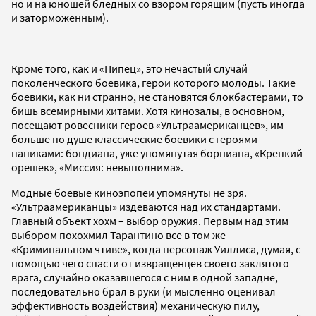
но и на юношей бледных со взором горящим (пусть иногда
и заторможенным).
Кроме того, как и «Пипец», это нечастый случай
поколенческого боевика, герои которого молоды. Такие
боевики, как ни странно, не становятся блокбастерами, то
бишь всемирными хитами. Хотя кинозалы, в основном,
посещают ровесники героев «Ультраамериканцев», им
больше по душе классические боевики с героями-
папиками: бондиана, уже упомянутая борниана, «Крепкий
орешек», «Миссия: невыполнима».
Модные боевые киноэпопеи упомянуты не зря.
«Ультраамериканцы» издеваются над их стандартами.
Главный объект хохм – выбор оружия. Первым над этим
выбором похохмил Тарантино все в том же
«Криминальном чтиве», когда персонаж Уиллиса, думая, с
помощью чего спасти от извращенцев своего заклятого
врага, случайно оказавшегося с ним в одной западне,
последовательно брал в руки (и мысленно оценивал
эффективность воздействия) механическую пилу,