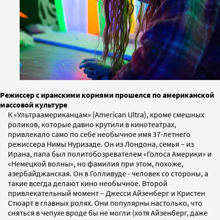
Режиссер с иранскими корнями прошелся по американской
массовой культуре
К «Ультраамериканцам» (American Ultra), кроме смешных
роликов, которые давно крутили в кинотеатрах,
привлекало само по себе необычное имя 37-летнего
режиссера Нимы Нуризаде. Он из Лондона, семья – из
Ирана, папа был политобозревателем «Голоса Америки» и
«Немецкой волны», но фамилия при этом, похоже,
азербайджанская. Он в Голливуде - человек со стороны, а
такие всегда делают кино необычное. Второй
привлекательный момент – Джесси Айзенберг и Кристен
Стюарт в главных ролях. Они популярны настолько, что
сняться в чепухе вроде бы не могли (хотя Айзенберг, даже