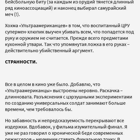
бейсбольную биту (за каждым из орудий тянется длинный
ряд киноассоциаций) и наконец выбирал самурайский
меч (!).
Хохма «Ультраамериканцев» в том, что воспитанный ЦРУ
супермен-хлюпик выучен убивать всем, что попадется под
руку и оружием не считается. Прежде всего предметами
кухонной утвари. Так что упомянутая ложка в его руках –
действительно убийственный аргумент.
СТРАННОСТИ.
Все в целом в кино уже было. Добавлю, что
«Ультраамериканцы» выстроены неровно. Раскачка –
длинновата. Разъяснения с цэрэушными экспериментами
по созданию универсальных солдат занимают больше
времени, чем требовалось бы.
Но забавность и непредсказуемость перекрывают все
издержки. Вдобавок, у фильма изумительный финал. Я
уже не раз говорил о хронической беде современных
режиссеров – неумении ставить финальную точку. В