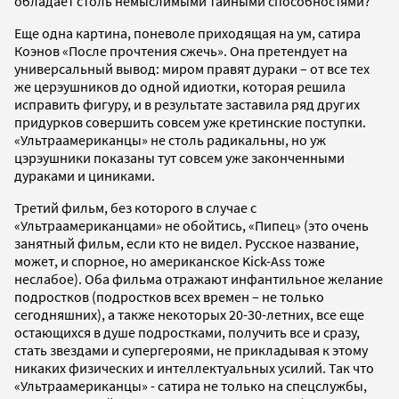
обладает столь немыслимыми тайными способностями?
Еще одна картина, поневоле приходящая на ум, сатира
Коэнов «После прочтения сжечь». Она претендует на
универсальный вывод: миром правят дураки – от все тех
же церэушников до одной идиотки, которая решила
исправить фигуру, и в результате заставила ряд других
придурков совершить совсем уже кретинские поступки.
«Ультраамериканцы» не столь радикальны, но уж
цэрэушники показаны тут совсем уже законченными
дураками и циниками.
Третий фильм, без которого в случае с
«Ультраамериканцами» не обойтись, «Пипец» (это очень
занятный фильм, если кто не видел. Русское название,
может, и спорное, но американское Kick-Ass тоже
неслабое). Оба фильма отражают инфантильное желание
подростков (подростков всех времен – не только
сегодняшних), а также некоторых 20-30-летних, все еще
остающихся в душе подростками, получить все и сразу,
стать звездами и супергероями, не прикладывая к этому
никаких физических и интеллектуальных усилий. Так что
«Ультраамериканцы» - сатира не только на спецслужбы,