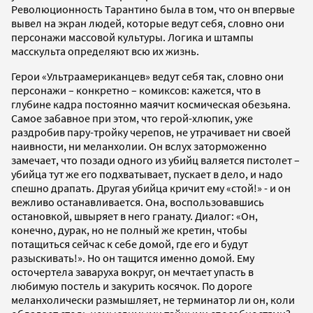
Революционность Тарантино была в том, что он впервые
вывел на экран людей, которые ведут себя, словно они
персонажи массовой культуры. Логика и штампы
масскульта определяют всю их жизнь.
Герои «Ультраамериканцев» ведут себя так, словно они
персонажи – конкретно – комиксов: кажется, что в
глубине кадра постоянно маячит космическая обезьяна.
Самое забавное при этом, что герой-хлюпик, уже
раздробив пару-тройку черепов, не утрачивает ни своей
наивности, ни меланхолии. Он вслух заторможенно
замечает, что позади одного из убийц валяется пистолет –
убийца тут же его подхватывает, пускает в дело, и надо
спешно драпать. Другая убийца кричит ему «стой!» - и он
вежливо останавливается. Она, воспользовавшись
остановкой, швыряет в него гранату. Диалог: «Он,
конечно, дурак, но не полный же кретин, чтобы
потащиться сейчас к себе домой, где его и будут
разыскивать!». Но он тащится именно домой. Ему
осточертела заваруха вокруг, он мечтает упасть в
любимую постель и закурить косячок. По дороге
меланхолически размышляет, не терминатор ли он, коли