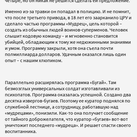
четыре, но он никак не решится сделать ей предложение.
Именно из-за травки он попадал в полицию. И не помнит,
что после третьего привода, в 18 лет его заарканило ЦРУ и
сделало частью программы «Мудрец», цель которой –
создать из обычных людей воинов-суперменов. Человек
слышит кодовую команду – и мгновенно становится
убийцей, обладающим к тому же недюжинными знаниями
и умом. Программу закрыли, хотя она съела почти
полмиллиарда долларов. Удачным оказался лишь один
опыт – с нашим хлюпиком.
Параллельно расширялась программа «Бугай». Там
безмозглых универсальных солдат изготавливали из
психопатов. Программа оказалась успешной. Создано два
десятка извергов-бугаев. Поэтому ее куратор поднялся по
служебной лестнице, а сотрудницу, работавшую над
«мудрецами», понизили. Как-то она получает сообщение
от тайного доброжелателя, что куратор «бугаев» вот-вот
уничтожит последнего «мудреца». И решает спасти своего
воспитанника.