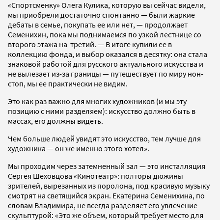
«Спортсменку» Олега Кулика, которую вы сейчас видели,
мы приобрели достаточно спонтанно — были жаркие
дебаты в семье, покупать ее или нет, — продолжает
Семенихин, пока мы поднимаемся по узкой лестнице со
второго этажа на третий. — В итоге купили ее в
коллекцию фонда, и выбор оказался в десятку: она стала
знаковой работой для русского актуального искусства и
не вылезает из-за границы — путешествует по миру нон-
стоп, мы ее практически не видим.
Это как раз важно для многих художников (и мы эту
позицию с ними разделяем): искусство должно быть в
массах, его должны видеть.
Чем больше людей увидят это искусство, тем лучше для
художника — он же именно этого хотел».
Мы проходим через затемненный зал — это инсталляция
Сергея Шеховцова «Кинотеатр»: полторы дюжины
зрителей, вырезанных из поролона, под красивую музыку
смотрят на светящийся экран. Екатерина Семенихина, по
словам Владимира, не всегда разделяет его увлечение
скульптурой: «Это же объем, который требует место для