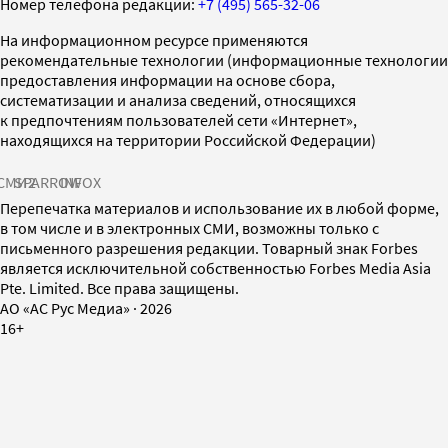
Номер телефона редакции:
+7 (495) 565-32-06
На информационном ресурсе применяются
рекомендательные технологии (информационные технологии
предоставления информации на основе сбора,
систематизации и анализа сведений, относящихся
к предпочтениям пользователей сети «Интернет»,
находящихся на территории Российской Федерации)
СМИ2
SPARROW
INFOX
Перепечатка материалов и использование их в любой форме,
в том числе и в электронных СМИ, возможны только с
письменного разрешения редакции. Товарный знак Forbes
является исключительной собственностью Forbes Media Asia
Pte. Limited. Все права защищены.
AO «АС Рус Медиа»
·
2026
16+