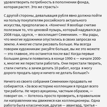
удовлетворить потребность в пополнении фонда,
которая растет. Это же страсть!»
С другой стороны, девальвация рубля явно должна пойти
на пользу покупателям российского актуального
искусства, предполагаю я. «Конечно! Я вообще считаю
полезным то, что ценовой пузырь, который надувался до
2008 года, сдулся, — восклицает Семенихин. — Мы рады,
что многие художники опустились в своих запросах на
землю. А многие стали рисовать больше. Мы всегда
говорим художникам: рисуйте больше, вы же это можете
— это главное, это останется после вас! Когда первые
большие деньги появились в конце 1990-х — начале 2000-
х, многие же перестали работать. Они перестали творить,
стали считать: а зачем делать 10 работ, когда я могу
дорого продать одну и ничего не делать больше?»
Ничего из своего собрания Семенихин продавать не
собирается. «За всю историю коллекции я продал всего
три работы. Не через аукционы, частным образом, —
говорит он. — Хотелось просто проверить, в правильном
ли направлении мы движемся как коллекционеры. Одна
работа была классическая, другая — авангард, третья –