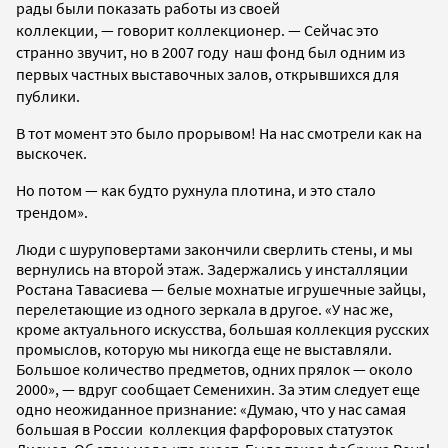
рады были показать работы из своей
коллекции,
—
говорит коллекционер.
—
Сейчас это
странно звучит, но в 2007 году наш фонд был одним из
первых частных выставочных залов, открывшихся для
публики.
В тот момент это было прорывом! На нас смотрели как на
выскочек.
Но потом
—
как будто рухнула плотина, и это стало
трендом».
Люди с шуруповертами закончили сверлить стены, и мы
вернулись на второй этаж. Задержались у инсталляции
Ростана Тавасиева — белые мохнатые игрушечные зайцы,
перелетающие из одного зеркала в другое. «У нас же,
кроме актуального искусства, большая коллекция русских
промыслов, которую мы никогда еще не выставляли.
Большое количество предметов, одних прялок — около
2000», — вдруг сообщает Семенихин. За этим следует еще
одно неожиданное признание: «Думаю, что у нас самая
большая в России коллекция фарфоровых статуэток