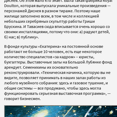
Диснея. Об этом мало кто знает. Была такая фабрика Royal
Doulton, которая выпускала уникальные произведения —
персонажей Диснея в разном тираже. Поэтому наше
жилище заполнено всем, в том числе и коллекцией
небольших серебряных скульптур работы Гриши
Брускина. И Тавасиев сюда вписывается очень хорошо со
своими инсталляциями, потому что они: а) радуют детей,
б) нас; в) публику».
В фонде культуры «Екатерина» на постоянной основе
работают не больше 10 человек, есть еще некоторое
количество специалистов «за кадром» – юристы,
бухгалтеры. Выставочные залы на Большой Лубянке фонд
арендует. Семенихины их основательно
реконструировали. «Техническая начинка, которую вы не
видите, позволяет принимать в наших залах работы из
любого музейного собрания: здесь и газовое тушение, и
общие системы — все продумано, чтобы здесь могла
функционировать серьезная выставочная программа», —
говорит бизнесмен.