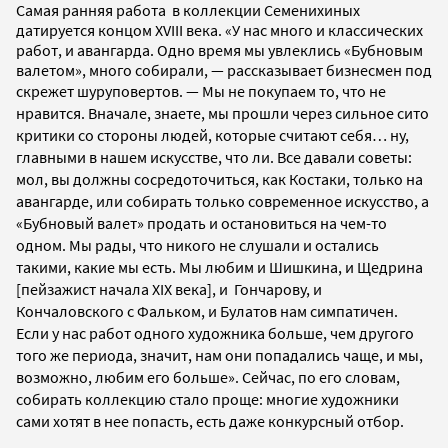
Самая ранняя работа в коллекции Семенихиных
датируется концом XVIII века. «У нас много и классических
работ, и авангарда. Одно время мы увлеклись «Бубновым
валетом», много собирали, — рассказывает бизнесмен под
скрежет шуруповертов. —
Мы не покупаем то, что не
нравится. Вначале, знаете, мы прошли через сильное сито
критики со стороны людей, которые считают себя… ну,
главными в нашем искусстве, что ли. Все давали советы:
мол, вы должны сосредоточиться, как Костаки, только на
авангарде, или собирать только современное искусство, а
«Бубновый валет» продать и остановиться на чем-то
одном. Мы рады, что никого не слушали и остались
такими, какие мы есть. Мы любим и Шишкина, и Щедрина
[пейзажист начала XIX века], и Гончарову, и
Кончаловского с Фальком, и Булатов нам симпатичен.
Если у нас работ одного художника больше, чем другого
того же периода, значит, нам они попадались чаще, и мы,
возможно, любим его больше». Сейчас, по его словам,
собирать коллекцию стало проще: многие художники
сами хотят в нее попасть, есть даже конкурсный отбор.