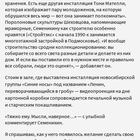
хранения. Есть еще другая инсталляция Тони Мателли,
которая изображает пару молодоженов, на которую
обрушился весь мир — вот она занимает полкомнаты».
Поролоновые скульптуры Шеховцова, напоминающие
мраморные, Семенихину как строителю особенно
нравятся («Стройтэкс» с начала 1990-х занимается
многоэтажной застройкой в Подмосковье). «И вообще
строительство сродни коллекционированию: вы
собираете со всего света разные детали и делаете из них
дом. И если вы поставили его в нужном месте и правильно
все собрали, люди это оценят», — добавляет он.
Стоим в зале, где выставлена инсталляция новосибирской
группы «Синие носы» под названием «Ленин,
переворачивающийся в гробу»
—
видеопроекция на дне
картонной коробки сопровождается печальной музыкой
и старческим покашливанием.
«Тяжко ему. Мысли, наверное…» — с улыбкой
комментирует Семенихин.
Я спрашиваю, как у него появилось желание сделать свою