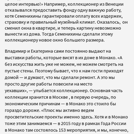
целое интервью!» Например, коллекционер из Венеции
отказывался предоставить фонду одну важную работу,
хотя Семенихины гарантировали оплату всех издержек,
страховку и правильный музейный климат. Оказалось, он
сменил окна в квартире, и теперь картину невозможно
вынести из дома. Тогда Семенихины сделали этому
коллекционеру новое окно большего размера.
Владимир и Екатерина сами постоянно выдают на
выставки работы, которые висят в их доме в Монако. «А
без искусства жить уже не можем, не можем смотреть на
пустые стены. Поэтому бывает, что к нам гости приходят
домой
—
и думают, что мы сделали ремонт. А это мы
просто другие работы повесили на место
уехавших»,
—
улыбается коллекционер. Основная часть
коллекции хранится в Москве , в первую очередь, по
экономическим причинам
—
в Монако это стоило бы
гораздо дороже. «Плюс мы активно ведем
просветительские проекты именно здесь. Хотя и в Монако
тоже этим занимаемся
—
в 2015 году в рамках Года России
в Монако там состоялось 153 мероприятия, и мы, конечно,