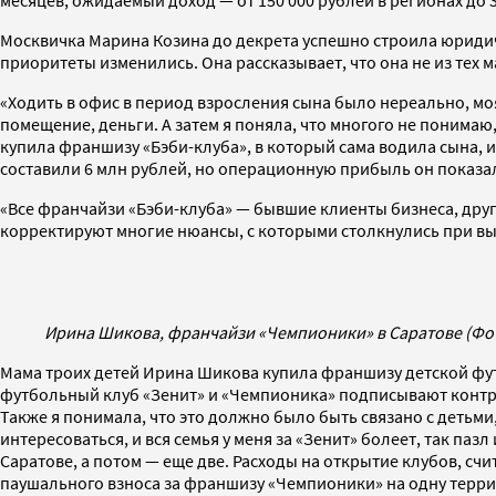
месяцев, ожидаемый доход — от 150 000 рублей в регионах до 3
Москвичка Марина Козина до декрета успешно строила юридич
приоритеты изменились. Она рассказывает, что она не из тех 
«Ходить в офис в период взросления сына было нереально, мо
помещение, деньги. А затем я поняла, что многого не понимаю
купила франшизу «Бэби-клуба», в который сама водила сына, 
составили 6 млн рублей, но операционную прибыль он показал
«Все франчайзи «Бэби-клуба» — бывшие клиенты бизнеса, други
корректируют многие нюансы, с которыми столкнулись при вы
Ирина Шикова, франчайзи «Чемпионики» в Саратове (Фо
Мама троих детей Ирина Шикова купила франшизу детской фут
футбольный клуб «Зенит» и «‎Чемпионика» подписывают контракт
Также я понимала, что это должно было быть связано с детьми
интересоваться, и вся семья у меня за «Зенит» болеет, так п
Саратове, а потом — еще две. Расходы на открытие клубов, сч
паушального взноса за франшизу «Чемпионики» на одну террито