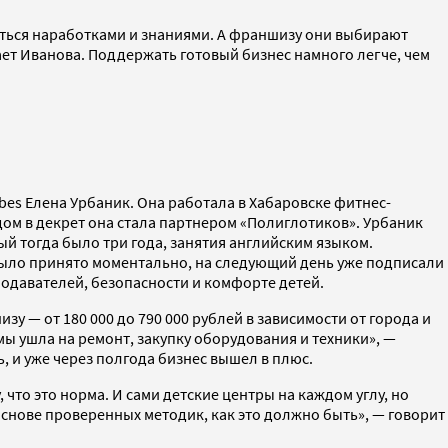
иться наработками и знаниями. А франшизу они выбирают
ает Иванова. Поддержать готовый бизнес намного легче, чем
rbes Елена Урбаник. Она работала в Хабаровске фитнес-
одом в декрет она стала партнером «Полиглотиков». Урбаник
ый тогда было три года, занятия английским языком.
е было принято моментально, на следующий день уже подписали
подавателей, безопасности и комфорте детей.
зу — от 180 000 до 790 000 рублей в зависимости от города и
ммы ушла на ремонт, закупку оборудования и техники», —
 и уже через полгода бизнес вышел в плюс.
что это норма. И сами детские центры на каждом углу, но
основе проверенных методик, как это должно быть», — говорит