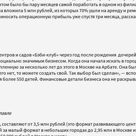
ом было бы пару месяцев самой поработать в одном из филиал
 вложила 5 млн рублей, из которых 70% ушли на аренду и ре
риносить операционную прибыль уже спустя три месяца, расск
нтров и садов «Бэби-клуб» через год после рождения дочерей
 социально значимым бизнесом. Когда она начала искать в горо
упленную за несколько лет до этого в Москве на Арбате. Она бы
его нет, то можете создать свой. Так выбор был сделан», — вспо
ся более 550 детей. Финансовые детали бизнеса она не раскрыв
лавле
оставляют от 3,5 млн рублей (это формат развивающего центра о
ей за малый формат в небольших городах до 2,95 млн в Москве