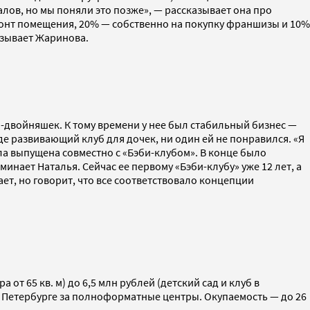
ов, но мы поняли это позже», — рассказывает она про
монт помещения, 20% — собственно на покупку франшизы и 10%
азывает Жаринова.
-двойняшек. К тому времени у нее был стабильный бизнес —
де развивающий клуб для дочек, ни один ей не понравился. «Я
ла выпущена совместно с «‎Бэби-клубом»‎. В конце было
минает Наталья. Сейчас ее первому «‎Бэби-клубу» уже 12 лет, а
ает, но говорит, что все соответствовало концепции
т 65 кв. м) до 6,5 млн рублей (детский сад и клуб в
 и Петербурге за полноформатные центры. Окупаемость — до 26