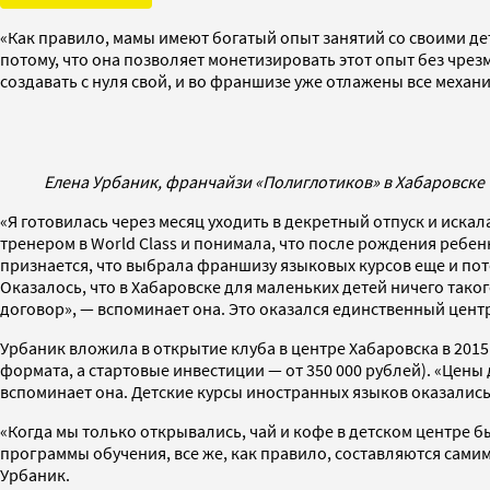
«Как правило, мамы имеют богатый опыт занятий со своими де
потому, что она позволяет монетизировать этот опыт без чре
создавать с нуля свой, и во франшизе уже отлажены все меха
Елена Урбаник, франчайзи «Полиглотиков» в Хабаровске 
«Я готовилась через месяц уходить в декретный отпуск и иска
тренером в World Class и понимала, что после рождения ребен
признается, что выбрала франшизу языковых курсов еще и пот
Оказалось, что в Хабаровске для маленьких детей ничего так
договор», — вспоминает она. Это оказался единственный цент
Урбаник вложила в открытие клуба в центре Хабаровска в 2015 
формата, а стартовые инвестиции — от 350 000 рублей). «Цены
вспоминает она. Детские курсы иностранных языков оказались
«Когда мы только открывались, чай и кофе в детском центре бы
программы обучения, все же, как правило, составляются сами
Урбаник.