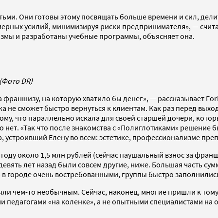
тьми. Они готовы этому посвящать больше времени и сил, дел
змерных усилий, минимизируя риски предпринимателя», — счит
низмы и разработаны учебные программы, объясняет она.
(Фото DR)
ла франшизу, на которую хватило бы денег», — рассказывает Fo
ка не сможет быстро вернуться к клиентам. Как раз перед вых
ому, что параллельно искала для своей старшей дочери, котор
ого нет. «Так что после знакомства с «Полиглотиками» решени
р, устроивший Елену во всем: эстетике, профессионализме пре
году около 1,5 млн рублей (сейчас паушальный взнос за франши
 девять лет назад были совсем другие, ниже. Большая часть су
 в городе очень востребованными, группы быстро заполнились,
ли чем-то необычным. Сейчас, наконец, многие пришли к тому, 
ми педагогами «на коленке», а не опытными специалистами на 