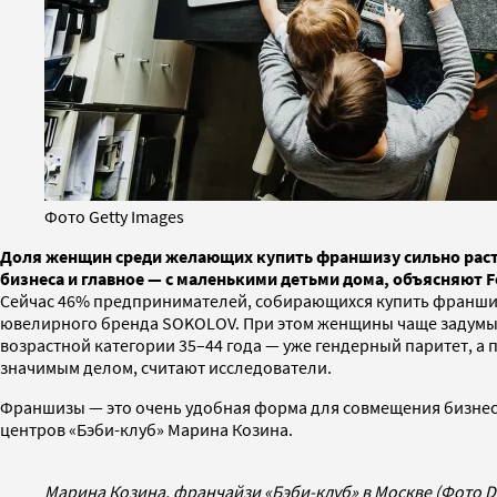
Фото Getty Images
Доля женщин среди желающих купить франшизу сильно растет
бизнеса и главное — с маленькими детьми дома, объясняют
Сейчас 46% предпринимателей, собирающихся купить франшиз
ювелирного бренда SOKOLOV. При этом женщины чаще задумыва
возрастной категории 35–44 года — уже гендерный паритет, а 
значимым делом, считают исследователи.
Франшизы — это очень удобная форма для совмещения бизнеса 
центров «Бэби-клуб» Марина Козина.
Марина Козина, франчайзи «Бэби-клуб» в Москве (Фото D