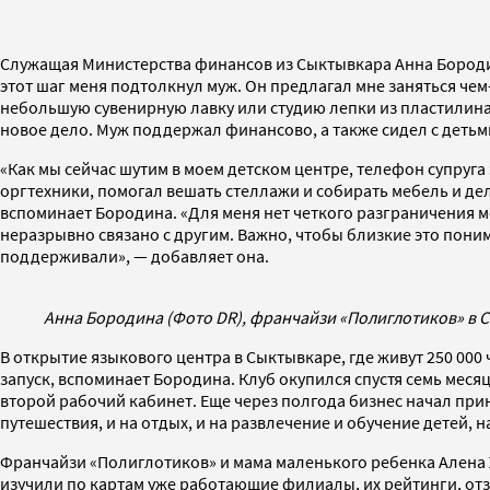
Служащая Министерства финансов из Сыктывкара Анна Бородин
этот шаг меня подтолкнул муж. Он предлагал мне заняться ч
небольшую сувенирную лавку или студию лепки из пластилина.
новое дело. Муж поддержал финансово, а также сидел с детьм
«Как мы сейчас шутим в моем детском центре, телефон супруга
оргтехники, помогал вешать стеллажи и собирать мебель и де
вспоминает Бородина. «Для меня нет четкого разграничения 
неразрывно связано с другим. Важно, чтобы близкие это пони
поддерживали», — добавляет она.
Анна Бородина (Фото DR), франчайзи «Полиглотиков» в 
В открытие языкового центра в Сыктывкаре, где живут 250 00
запуск, вспоминает Бородина. Клуб окупился спустя семь меся
второй рабочий кабинет. Еще через полгода бизнес начал прино
путешествия, и на отдых, и на развлечение и обучение детей, н
Франчайзи «Полиглотиков» и мама маленького ребенка Алена 
изучили по картам уже работающие филиалы, их рейтинги, отз