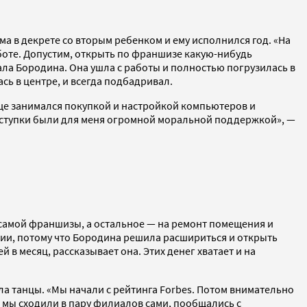
 в декрете со вторым ребенком и ему исполнился год. «На
боте. Допустим, открыть по франшизе какую-нибудь
ала Бородина. Она ушла с работы и полностью погрузилась в
ь в центре, и всегда подбадривал.
 еще занимался покупкой и настройкой компьютеров и
поступки были для меня огромной моральной поддержкой», —
у самой франшизы, а остальное — на ремонт помещения и
пции, потому что Бородина решила расшириться и открыть
 в месяц, рассказывает она. Этих денег хватает и на
а танцы. «Мы начали с рейтинга Forbes. Потом внимательно
 мы сходили в пару филиалов сами, пообщались с