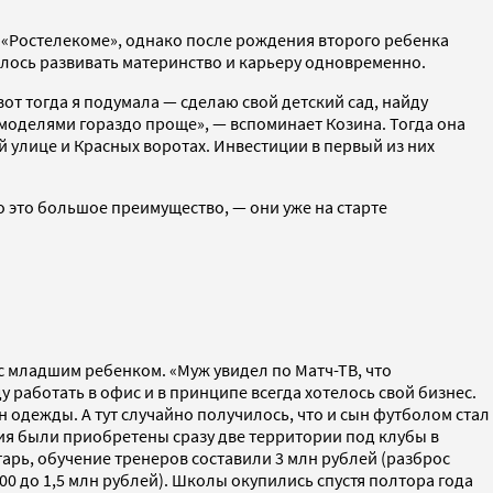
 «Ростелекоме», однако после рождения второго ребенка
телось развивать материнство и карьеру одновременно.
от тогда я подумала — сделаю свой детский сад, найду
с-моделями гораздо проще», — вспоминает Козина. Тогда она
 улице и Красных воротах. Инвестиции в первый из них
о это большое преимущество, — они уже на старте
с младшим ребенком. «Муж увидел по Матч-ТВ, что
 работать в офис и в принципе всегда хотелось свой бизнес.
н одежды. А тут случайно получилось, что и сын футболом стал
ния были приобретены сразу две территории под клубы в
тарь, обучение тренеров составили 3 млн рублей (разброс
00 до 1,5 млн рублей). Школы окупились спустя полтора года