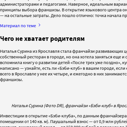
администраторами и педагогами. Наверное, идеальным вариант
принципы выбора франшизы. В открытие языкового центра она
— на остальные затраты. Дело пошло отлично: точка начала п
Материал по теме
Чего не хватает родителям
Наталья Сурина из Ярославля стала франчайзи развивающих це
собственный ресторан в городе, но она хотела заняться еще и
вспомнила книгу о развитии детей «‎После трех уже поздно», к
написано — узнайте, есть ли «‎Бэби-клуб» в вашем городе, если 
всего в Ярославле у нее их четыре, и ежегодно в них занимают
франшизы.
Наталья Сурина (Фото DR), франчайзи «Бэби-клуб» в Ярос
Инвестиции в открытие «Бэби-клуба», по данным франчайзера, с
помещении от 140 кв. м). Паушальный взнос — от 0,9 млн рубл