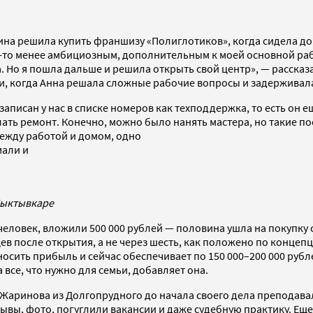
а решила купить франшизу «Полиглотиков», когда сидела дома
ем-то менее амбициозным, дополнительным к моей основной ра
 Но я пошла дальше и решила открыть свой центр», — рассказ
и, когда Анна решала сложные рабочие вопросы и задерживалас
 записан у нас в списке номеров как техподдержка, то есть он
лать ремонт. Конечно, можно было нанять мастера, но такие 
между работой и домом, одно
мали и
Сыктывкаре
0 человек, вложили 500 000 рублей — половина ушла на покупк
цев после открытия, а не через шесть, как положено по конце
сить прибыль и сейчас обеспечивает по 150 000–200 000 рублей
а все, что нужно для семьи, добавляет она.
Жаринова из Долгопрудного до начала своего дела преподавал
ывы, фото, погуглили вакансии и даже судебную практику. Еще