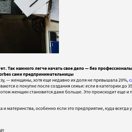
. Так намного легче начать свое дело — без профессиональ
 Forbes сами предпринимательницы
у, — женщины, хотя еще недавно их доля не превышала 20%,
с
ются о покупке после создания семьи: если в категории до 3
потом женщин становится даже больше. Это происходит еще и п
и материнства, особенно если это предприятие, куда всегда у
R)