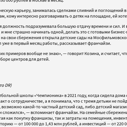
50 000 рублей в Москве в месяц.
ескую карьеру, занималась сделками слияний и поглощений в
мам, кому интересно разговаривать о детях на площадке, ей хо
я должность подразумевала большую отдачу времени и сил. И в
, и мне страшно начинать одной, делать это с готовыми бизне
и на свои сбережения открыла детские сады на Мосфильмовской
 уже в первый месяц работы, рассказывает франчайзи.
х примеров вообще не знаю», — говорит Козина, и считает, чт
боре центров для детей.
то DR)
больной школы «Чемпионика» в 2021 году, когда сидела дома 
 о сотрудничестве, а я понимала, что с тремя детьми не пойду
, возможно какой-то частный детский сад, либо детский магази
азл и сложился», — вспоминает франчайзи. На семейные сбереже
итая как покупку франшизы, так и затраты на помещения, инвен
рию — от 100 000 до 1,43 млн рублей, а инвестиций — от 220 0