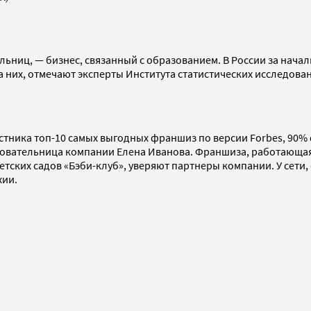
иц, — бизнес, связанный с образованием. В России за началь
а них, отмечают эксперты Института статистических исследов
стника топ-10 самых выгодных франшиз по версии Forbes, 90% 
вательница компании Елена Иванова. Франшиза, работающая с
детских садов «Бэби-клуб», уверяют партнеры компании. У сети
хии.