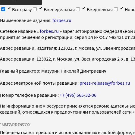
Все сразу
Еженедельная
Ежедневная
Ново
Наименование издания:
forbes.ru
Cетевое издание «
forbes.ru
» зарегистрировано Федеральной 
принятия решения о регистрации: серия Эл № ФС77-82431 от 23 
Адрес редакции, издателя: 123022, г. Москва, ул. Звенигородская 2-
Адрес редакции: 123022, г. Москва, ул. Звенигородская 2-я, д. 13, с
Главный редактор: Мазурин Николай Дмитриевич
Адрес электронной почты редакции:
press-release@forbes.ru
Номер телефона редакции:
+7 (495) 565-32-06
На информационном ресурсе применяются рекомендательные 
сведений, относящихся к предпочтениям пользователей сети 
СМИ2
SPARROW
INFOX
Перепечатка материалов и использование их в любой форме, в