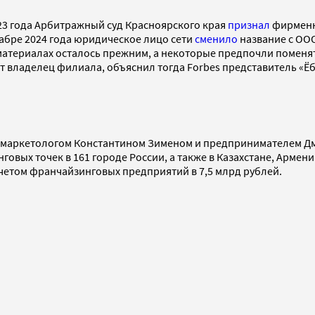
23 года Арбитражный суд Красноярского края
признал
фирменн
екабре 2024 года юридическое лицо сети
сменило
название с ООО
атериалах осталось прежним, а некоторые предпочли поменять 
т владелец филиала, объяснил тогда Forbes представитель «Ё
ске маркетологом Константином Зименом и предпринимателем 
говых точек в 161 городе России, а также в Казахстане, Армен
учетом франчайзинговых предприятий в 7,5 млрд рублей.