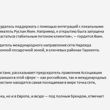
ые удалось поддержать с помощью интеграций с локальными
иматель Руслан Яхин. Например, к открытию была запущена
вастаться стабильным потоком клиентов», — гордится Яхин.
водитель международного направления сети Надежда
оценной посадочной зоной, в ключевых районах Ташкента.
стане, рассказывает председатель правления Ассоциации
раншиз в этой сфере — как российских, так и международных
стане находится самая посещаемая в мире точка сети,
а, но и в Европе, и везде — под полным брендом, отмечает