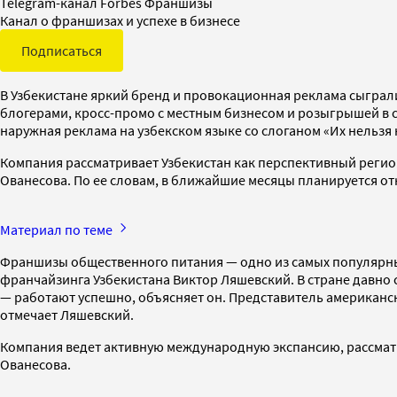
Telegram-канал Forbes Франшизы
Канал о франшизах и успехе в бизнесе
Подписаться
В Узбекистане яркий бренд и провокационная реклама сыграл
блогерами, кросс-промо с местным бизнесом и розыгрышей в 
наружная реклама на узбекском языке со слоганом «Их нельзя 
Компания рассматривает Узбекистан как перспективный регио
Ованесова. По ее словам, в ближайшие месяцы планируется от
Материал по теме
Франшизы общественного питания — одно из самых популярны
франчайзинга Узбекистана Виктор Ляшевский. В стране давно 
— работают успешно, объясняет он. Представитель американск
отмечает Ляшевский.
Компания ведет активную международную экспансию, рассматри
Ованесова.