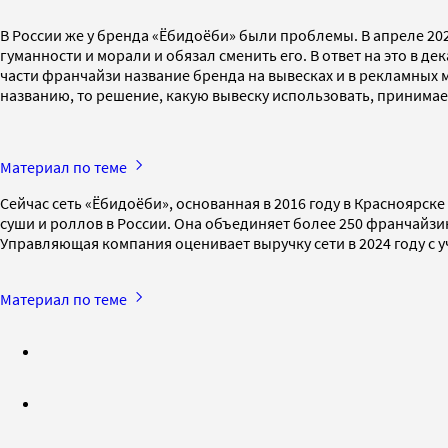
В России же у бренда «Ёбидоёби» были проблемы. В апреле 20
гуманности и морали и обязал сменить его. В ответ на это в д
части франчайзи название бренда на вывесках и в рекламных м
названию, то решение, какую вывеску использовать, принимае
Материал по теме
Сейчас сеть «Ёбидоёби», основанная в 2016 году в Краснояр
суши и роллов в России. Она объединяет более 250 франчайзин
Управляющая компания оценивает выручку сети в 2024 году с 
Материал по теме