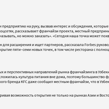
и предприятию на руку, вызвав интерес и обсуждения, котор
соцсетях, рассказывает франчайзи проекта, местный предприн
называть, но можно заказать». «Сегодня наша точка может пох
н для расширения и ищет партнеров, рассказала Forbes руко
крытие пяти–семи новых точек, в том числе ресторана с полн
х и перспективных направлений рынка франчайзинга в Узбеки
сложилась культура питания вне дома, поэтому большинство ф
ого бренда KFC даже сообщил местным франчайзи, что в Узбеки
вая возможность открытия не только на рынках Азии и Восток