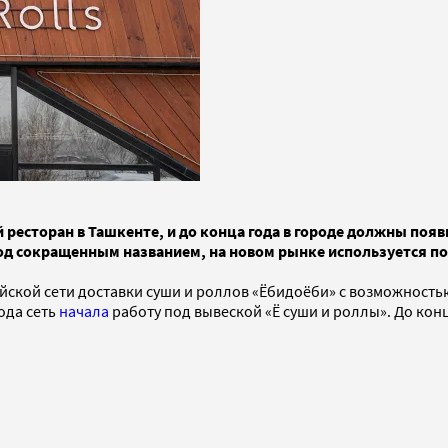
есторан в Ташкенте, и до конца года в городе должны появи
у под сокращенным названием, на новом рынке используется 
ийской сети доставки суши и роллов «Ёбидоёби» с возможность
года сеть
начала
работу под вывеской «Ё суши и роллы». До конц