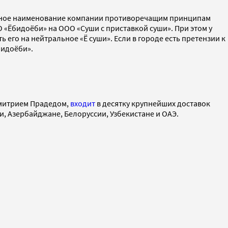
ое наименование компании противоречащим принципам
 «Ёбидоёби» на ООО «Суши с приставкой суши». При этом у
его на нейтральное «Ё суши». Если в городе есть претензии к
бидоёби».
Дмитрием Прадедом,
входит
в десятку крупнейших доставок
ии, Азербайджане, Белоруссии, Узбекистане и ОАЭ.