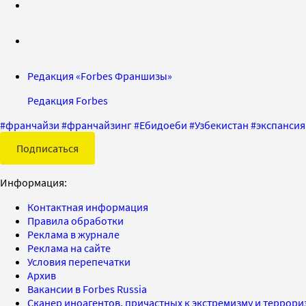
Редакция «Forbes Франшизы»
Редакция Forbes
#
франчайзи
#
франчайзинг
#
Ебидоеби
#
Узбекистан
#
экспансия
Подписаться
Информация:
Контактная информация
Правила обработки
Реклама в журнале
Реклама на сайте
Условия перепечатки
Архив
Вакансии в Forbes Russia
Сканер иноагентов, причастных к экстремизму и террор