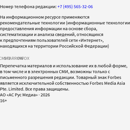
Номер телефона редакции:
+7 (495) 565-32-06
На информационном ресурсе применяются
рекомендательные технологии (информационные технологии
предоставления информации на основе сбора,
систематизации и анализа сведений, относящихся
к предпочтениям пользователей сети «Интернет»,
находящихся на территории Российской Федерации)
СМИ2
SPARROW
INFOX
Перепечатка материалов и использование их в любой форме,
в том числе и в электронных СМИ, возможны только с
письменного разрешения редакции. Товарный знак Forbes
является исключительной собственностью Forbes Media Asia
Pte. Limited. Все права защищены.
AO «АС Рус Медиа»
·
2026
16+