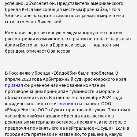
успешно, объясняет он. Представитель американского
бренда KFC даже сообщил местным франчайзи, что в
Узбекистане находится самая посещаемая в мире точка
сети, отмечает Ляшевский.
Компания ведет активную международную экспансию,
рассматривая возможность открытия не только на рынках
Азии и Востока, но и в Европе, и везде — под полным
брендом, отмечает Ованесова.
В России же у бренда «Ёбидоёби» были проблемы. В
апреле 2023 года Арбитражный суд Красноярского края
признал
фирменное наименование компании
противоречащим принципам гуманности и морали и
обязал сменить его. В ответ на это в декабре 2024 года
юридическое лицо сети
сменило
название с ООО
«Ёбидоёби» на ООО «Суши с приставкой суши». При этом у
части франчайзи название бренда на вывесках и в
рекламных материалах осталось прежним, а некоторые
предпочли поменять его на нейтральное «Ё суши». Если в
городе есть претензии к названию, то решение, какую