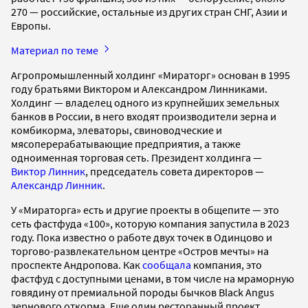
270 — российские, остальные из других стран СНГ, Азии и
Европы.
Материал по теме
Агропромышленный холдинг «Мираторг» основан в 1995
году братьями Виктором и Александром Линниками.
Холдинг — владелец одного из крупнейших земельных
банков в России, в него входят производители зерна и
комбикорма, элеваторы, свиноводческие и
мясоперерабатывающие предприятия, а также
одноименная торговая сеть. Президент холдинга —
Виктор Линник
, председатель совета директоров —
Александр Линник
.
У «Мираторга» есть и другие проекты в общепите — это
сеть фастфуда «100», которую компания запустила в 2023
году. Пока известно о работе двух точек в Одинцово и
торгово-развлекательном центре «Остров мечты» на
проспекте Андропова. Как
сообщала
компания, это
фастфуд с доступными ценами, в том числе на мраморную
говядину от премиальной породы бычков Black Angus
зернового откорма. Еще один ресторанный проект