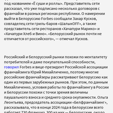
под названием «Ё суши и роллы». Представитель сети
рассказал, что уже подписано несколько договоров с
франчайзи в разных регионах республики. О намерении
выйти в Белоруссию Forbes сообщали Захар Кусков,
совладелец сети гриль-баров «ШалыкOFF», а также
представитель сети ресторанов «Хачапури Марико» и
«Хачапури Хлеб и Вино». «Белорусский рынок почти не
отличается от российского», — отмечал Кусков.
Российский и белорусский рынки похожи по менталитету
потребителей и даже покупательной способности,
говорил
Forbes и вице-президент Российской ассоциации
франчайзинга Юрий Михайличенко, поэтому многие
российские франчайзеры рассматривают Белоруссию как
один из первых зарубежных рынков. При этом, по данным
Михайличенко, условия работы по франчайзингу в России
и Белоруссии похожи с точки зрения величины
паушального взноса и среднего срока окупаемости. Ольга
Леонтьева, председатель ассоциации «Белфранчайзинг»,
рассказывала, что в конце 2024 года в Белоруссии всего
работает 730 франшиз, 300 из них — белорусские, около