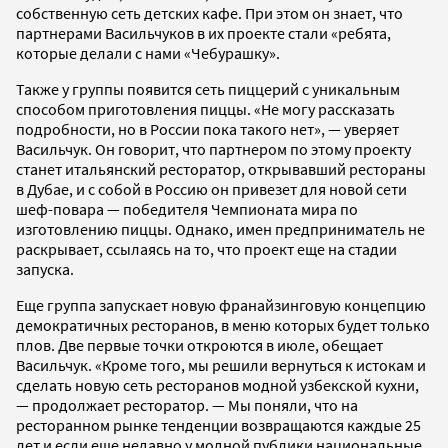
собственную сеть детских кафе. При этом он знает, что
партнерами Васильчуков в их проекте стали «ребята,
которые делали с нами «Чебурашку».
Также у группы появится сеть пиццерий с уникальным
способом приготовления пиццы. «Не могу рассказать
подробности, но в России пока такого нет», — уверяет
Васильчук. Он говорит, что партнером по этому проекту
станет итальянский ресторатор, открывавший рестораны
в Дубае, и с собой в Россию он привезет для новой сети
шеф-повара — победителя Чемпионата мира по
изготовлению пиццы. Однако, имен предприниматель не
раскрывает, ссылаясь на то, что проект еще на стадии
запуска.
Еще группа запускает новую франайзинговую концепцию
демократичных ресторанов, в меню которых будет только
плов. Две первые точки откроются в июле, обещает
Васильчук. «Кроме того, мы решили вернуться к истокам и
сделать новую сеть ресторанов модной узбекской кухни,
— продолжает ресторатор. — Мы поняли, что на
ресторанном рынке тенденции возвращаются каждые 25
лет и если еще недавно у модной публики национальные