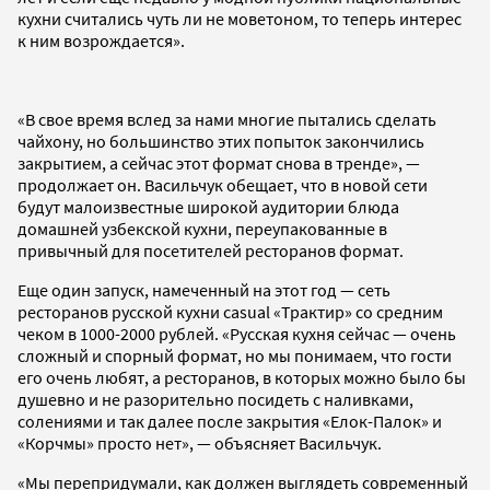
кухни считались чуть ли не моветоном, то теперь интерес
к ним возрождается».
«В свое время вслед за нами многие пытались сделать
чайхону, но большинство этих попыток закончились
закрытием, а сейчас этот формат снова в тренде», —
продолжает он. Васильчук обещает, что в новой сети
будут малоизвестные широкой аудитории блюда
домашней узбекской кухни, переупакованные в
привычный для посетителей ресторанов формат.
Еще один запуск, намеченный на этот год — сеть
ресторанов русской кухни casual «Трактир» со средним
чеком в 1000-2000 рублей. «Русская кухня сейчас — очень
сложный и спорный формат, но мы понимаем, что гости
его очень любят, а ресторанов, в которых можно было бы
душевно и не разорительно посидеть с наливками,
солениями и так далее после закрытия «Елок-Палок» и
«Корчмы» просто нет», — объясняет Васильчук.
«Мы перепридумали, как должен выглядеть современный