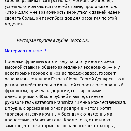
хорошо развиваться в регионах, московские бренды
успешно открываются по всей стране, продолжает он:
«Это и дало мне возможность вернуться к давней идее и
сделать большой пакет брендов для развития по этой
модели».
Ресторан группы в Дубае (Фото DR)
Материал по теме
Продажи франшиз в этом году падают у многих из-за
высокой ставки и общего замедления экономики, — и у
некоторых игроков снижение продаж вдвое, говорит
основатель компании Franch Global Сергей Дегтярев. Но в
регионах действительно большой спрос на ресторанный
франшизы, причем на дорогие, со стартовыми
инвестициями в 30 млн рублей и выше, отмечает
руководитель каталога Franshiza.ru Анна Рождественская.
В трудные времена многие предприниматели хотят
«прислониться» к крупным брендам с отлаженными
процессами, объясняет она. Кроме того, отчетливо
заметно, что некоторые региональные рестораторы,