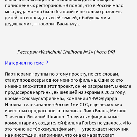
полноценных ресторанов. «Я понял, что в России мало
мест, куда можно было бы прийти не только развлечь
детей, но и посидеть всей семьей, с бабушками и
дедушками», — говорит Васильчук.
Ресторан «Vasilchuki Chaihona № 1» (Фото DR)
Материал по теме
Партнерами группы по этому проекту, по его словам,
станут продюсеры одноименного фильма. Однако кто
именно вложится в этот проект, он не раскрывает. В числе
продюсеров картины, вышедшей на экраны в 2023 году,
кроме «Союзмультфильма», компании YBW Эдуарда
Илояна, телеканалов «Россия 1» и СТС, еще несколько
известных продюсеров, в том числе Лика Бланк, Михаил
Ткаченко, Виталий Шляппо. Получить официальные
комментарии у создателей фильма Forbes не удалось. «Но
это точно не «Союзмультфильм», — утверждает источник
на киностудии, напоминая, что она сама запускает