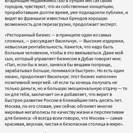
владеющие недвижимостью в лучших местах своих
городов, чувствуют, что их собственные концепции,
проработавшие долгое время, уже поднадоели публике, и
видят во франшизе известных брендов хорошую
возможность для перезагрузки, продолжает эксперт.
«Ресторанный бизнес — в принципе один из самых
сложных, — рассуждает Васильчук. — Высокие издержки,
невысокая рентабельность. Кажется, что надо быть
больным человеком, чтобы в это ввязываться. Даже мой
сын, который управляет бизнесом в Дубае говорит мне:
«Пап, если бы я знал, занялся бы вещами попроще,
зарабатывал больше, понимался быстрее». Но есть один
нюанс, продолжает Васильчук: этот бизнес наполнен
позитивной энергией. «И если ты хочешь получать не
только деньги, но и большую эмоциональную отдачу — то
он для тебя, заключает он и добавляет, что верит в
быстрое развитие России в ближайшие пять-десять лет.
Москва, по его словам, уже сейчас обгоняет многие
мировые мегаполисы по качеству жизни и перспективам
для бизнеса: «Я всегда всем говорю, что Москва — самая
красивая, вкусная, чистая и безопасная столица в мире».