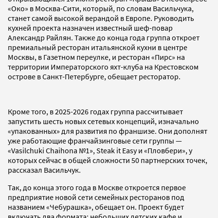
«Око» в Москва-Сити, который, по словам Васильчука,
станет самой высокой верандой в Европе. Руководить
кухней проекта назначен известный шеф-повар
Александр Райлян. Также до конца года группа откроет
премиальный ресторан итальянской кухни в центре
Москвы, в Газетном переулке, и ресторан «Пирс» на
территории Императорского яхт-клуба на Крестовском
острове в Санкт-Петербурге, обещает ресторатор.
Кроме того, в 2025-2026 годах группа рассчитывает
запустить шесть новых сетевых концепций, изначально
«упакованных» для развития по франшизе. Они дополнят
уже работающие франчайзинговые сети группы —
«Vasilchuki Chaihona №1», Steak it Easy и «Пловбери», у
которых сейчас в общей сложности 50 партнерских точек,
рассказал Васильчук.
Так, до конца этого года в Москве откроется первое
предприятие новой сети семейных ресторанов под
названием «Чебурашка», обещает он. Проект будет
включать два формата: небольших детских кафе и