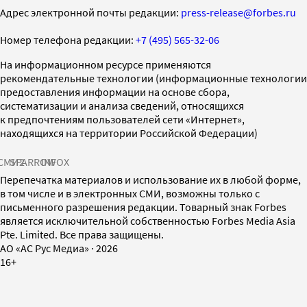
Адрес электронной почты редакции:
press-release@forbes.ru
Номер телефона редакции:
+7 (495) 565-32-06
На информационном ресурсе применяются
рекомендательные технологии (информационные технологии
предоставления информации на основе сбора,
систематизации и анализа сведений, относящихся
к предпочтениям пользователей сети «Интернет»,
находящихся на территории Российской Федерации)
СМИ2
SPARROW
INFOX
Перепечатка материалов и использование их в любой форме,
в том числе и в электронных СМИ, возможны только с
письменного разрешения редакции. Товарный знак Forbes
является исключительной собственностью Forbes Media Asia
Pte. Limited. Все права защищены.
AO «АС Рус Медиа»
·
2026
16+