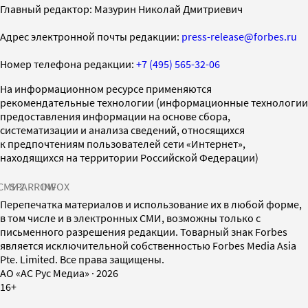
Главный редактор: Мазурин Николай Дмитриевич
Адрес электронной почты редакции:
press-release@forbes.ru
Номер телефона редакции:
+7 (495) 565-32-06
На информационном ресурсе применяются
рекомендательные технологии (информационные технологии
предоставления информации на основе сбора,
систематизации и анализа сведений, относящихся
к предпочтениям пользователей сети «Интернет»,
находящихся на территории Российской Федерации)
СМИ2
SPARROW
INFOX
Перепечатка материалов и использование их в любой форме,
в том числе и в электронных СМИ, возможны только с
письменного разрешения редакции. Товарный знак Forbes
является исключительной собственностью Forbes Media Asia
Pte. Limited. Все права защищены.
AO «АС Рус Медиа»
·
2026
16+