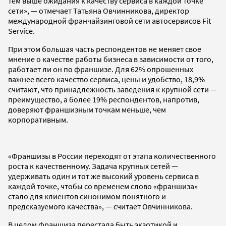
тем выше ожидания к качеству сервиса в каждой точке
сети», — отмечает Татьяна Овчинникова, директор
международной франчайзинговой сети автосервисов Fit
Service.
При этом большая часть респондентов не меняет свое
мнение о качестве работы бизнеса в зависимости от того,
работает ли он по франшизе. Для 62% опрошенных
важнее всего качество сервиса, цены и удобство, 18,9%
считают, что принадлежность заведения к крупной сети —
преимущество, а более 19% респондентов, напротив,
доверяют франшизным точкам меньше, чем
корпоративным.
«Франшизы в России переходят от этапа количественного
роста к качественному. Задача крупных сетей —
удерживать один и тот же высокий уровень сервиса в
каждой точке, чтобы со временем слово «франшиза»
стало для клиентов синонимом понятного и
предсказуемого качества», — считает Овчинникова.
В целом франшиза перестала быть экзотикой и