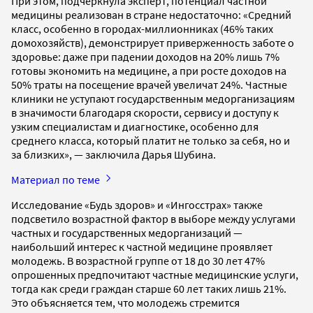
При этом, подчеркнула эксперт, потенциал частной
медицины реализован в стране недостаточно: «Средний
класс, особенно в городах-миллионниках (46% таких
домохозяйств), демонстрирует приверженность заботе о
здоровье: даже при падении доходов на 20% лишь 7%
готовы экономить на медицине, а при росте доходов на
50% траты на посещение врачей увеличат 24%. Частные
клиники не уступают государственным медорганизациям
в значимости благодаря скорости, сервису и доступу к
узким специалистам и диагностике, особенно для
среднего класса, который платит не только за себя, но и
за близких», — заключила Дарья Шубина.
Материал по теме
Исследование «Будь здоров» и «Ингосстрах» также
подсветило возрастной фактор в выборе между услугами
частных и государственных медорганизаций —
наибольший интерес к частной медицине проявляет
молодежь. В возрастной группе от 18 до 30 лет 47%
опрошенных предпочитают частные медицинские услуги,
тогда как среди граждан старше 60 лет таких лишь 21%.
Это объясняется тем, что молодежь стремится