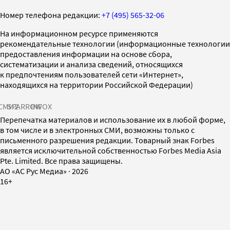
Номер телефона редакции:
+7 (495) 565-32-06
На информационном ресурсе применяются
рекомендательные технологии (информационные технологии
предоставления информации на основе сбора,
систематизации и анализа сведений, относящихся
к предпочтениям пользователей сети «Интернет»,
находящихся на территории Российской Федерации)
СМИ2
SPARROW
INFOX
Перепечатка материалов и использование их в любой форме,
в том числе и в электронных СМИ, возможны только с
письменного разрешения редакции. Товарный знак Forbes
является исключительной собственностью Forbes Media Asia
Pte. Limited. Все права защищены.
AO «АС Рус Медиа»
·
2026
16+