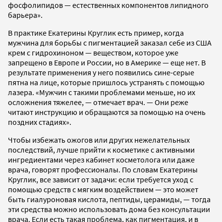
фосфолипидов — естественных компонентов липидного
барьера».
В практике Екатерины Круглик есть пример, когда
мужчина для борьбы с пигментацией заказал себе из США
крем с гидрохиноном — веществом, которое уже
запрещено в Европе и России, но в Америке — еще нет. В
результате применения у него появились сине-серые
пятна на лице, которые пришлось устранять с помощью
лазера. «Мужчин с такими проблемами меньше, но их
осложнения тяжелее, — отмечает врач. — Они реже
читают инструкцию и обращаются за помощью на очень
поздних стадиях».
Чтобы избежать ожогов или других нежелательных
последствий, лучше прийти к косметике с активными
ингредиентами через кабинет косметолога или даже
врача, говорят профессионалы. По словам Екатерины
Круглик, все зависит от задачи: если требуется уход с
помощью средств с мягким воздействием — это может
быть гиалуроновая кислота, пептиды, церамиды, — тогда
эти средства можно использовать дома без консультации
врача. Если есть такая проблема, как пигментация, и в