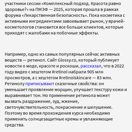
участники сессии «Комплексный подход. Красота равно
здоровье?» на ПМЭФ — 2025, которая прошла в рамках
форума «Лекарственная безопасность». Пока косметика с
активными ингредиентами завоевывает рынок, у врачей-
косметологов становится все больше клиентов, которые
приходят с жалобами на побочные эффекты.
Например, одно из самых популярных сейчас активных
веществ — ретинол. Сайт Glossy.co, который публикует
новости о моде, красоте и роскоши,
рассказал
, что в 2022
году видео с хештегом #retinol набрали 905 млн
просмотров, а с хештегом #retinolskincare — 83 млн.
Ретинолу
приписывают
сказочные свойства: он
уменьшает проявление морщин, улучшает текстуру кожи и
выравнивает тон. Но применение ретинола может
вызвать раздражение, зуд, жжение,
светочувствительность, покраснение и шелушение.
Поэтому во время прохождения курса необходимо
применять солнцезащитные кремы и увлажняющие
средства.