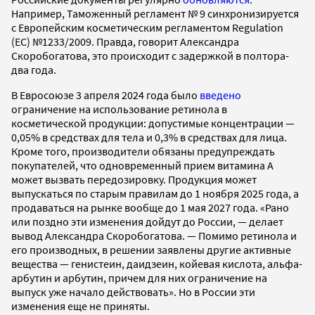
Например, Таможенный регламент № 9 синхронизируется
с Европейским косметическим регламентом Regulation
(EC) №1233/2009. Правда, говорит Александра
Скоробогатова, это происходит с задержкой в полтора-
два года.
В Евросоюзе 3 апреля 2024 года было
введено
ограничение на использование ретинола в
косметической продукции: допустимые концентрации —
0,05% в средствах для тела и 0,3% в средствах для лица.
Кроме того, производители обязаны предупреждать
покупателей, что одновременный прием витамина А
может вызвать передозировку. Продукция может
выпускаться по старым правилам до 1 ноября 2025 года, а
продаваться на рынке вообще до 1 мая 2027 года. «Рано
или поздно эти изменения дойдут до России, — делает
вывод Александра Скоробогатова. — Помимо ретинола и
его производных, в решении заявлены другие активные
вещества — генистеин, даидзеин, койевая кислота, альфа-
арбутин и арбутин, причем для них ограничение на
выпуск уже начало действовать». Но в России эти
изменения еще не приняты.