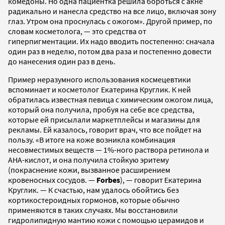
комедоны. Но одна пациентка решила бороться с акне
радикально и нанесла средство на все лицо, включая зону
глаз. Утром она проснулась с ожогом». Другой пример, по
словам косметолога, — это средства от
гиперпигментации. Их надо вводить постепенно: сначала
один раз в неделю, потом два раза и постепенно довести
до нанесения один раз в день.
Пример неразумного использования космецевтики
вспоминает и косметолог Екатерина Круглик. К ней
обратилась известная певица с химическим ожогом лица,
который она получила, пробуя на себе все средства,
которые ей присылали маркетплейсы и магазины для
рекламы. Ей казалось, говорит врач, что все пойдет на
пользу. «В итоге на коже возникла комбинация
несовместимых веществ — 1%-ного раствора ретинола и
АНА-кислот, и она получила стойкую эритему
(покраснение кожи, вызванное расширением
кровеносных сосудов. —
Forbes
), — говорит Екатерина
Круглик. — К счастью, нам удалось обойтись без
кортикостероидных гормонов, которые обычно
применяются в таких случаях. Мы восстановили
гидролипидную мантию кожи с помощью церамидов и