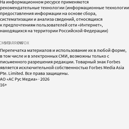
На информационном ресурсе применяются
рекомендательные технологии (информационные технологии
предоставления информации на основе сбора,
систематизации и анализа сведений, относящихся
к предпочтениям пользователей сети «Интернет»,
находящихся на территории Российской Федерации)
СМИ2
SPARROW
INFOX
Перепечатка материалов и использование их в любой форме,
в том числе и в электронных СМИ, возможны только с
письменного разрешения редакции. Товарный знак Forbes
является исключительной собственностью Forbes Media Asia
Pte. Limited. Все права защищены.
AO «АС Рус Медиа»
·
2026
16+