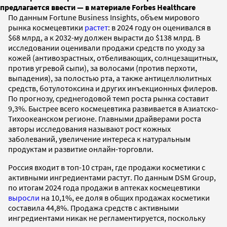
предлагается ввести — в материале Forbes Healthcare
По данным Fortune Business Insights, oбъем мирового
рынка космецевтики
растет
: в 2024 году он оценивался в
$68 млрд, а к 2032-му должен вырасти до $138 млрд. В
исследовании оценивали продажи средств по уходу за
кожей (антивозрастных, отбеливающих, солнцезащитных,
против угревой сыпи), за волосами (против перхоти,
выпадения), за полостью рта, а также антицеллюлитных
средств, ботулотоксина и других инъекционных филеров.
По прогнозу, среднегодовой темп роста рынка составит
9,3%. Быстрее всего космецевтика развивается в Азиатско-
Тихоокеанском регионе. Главными драйверами роста
авторы исследования называют рост кожных
заболеваний, увеличение интереса к натуральным
продуктам и развитие онлайн-торговли.
Россия входит в топ-10 стран, где продажи косметики с
активными ингредиентами растут. По данным DSM Group,
по итогам 2024 года продажи в аптеках космецевтики
выросли
на 10,1%, ее доля в общих продажах косметики
составила 44,8%. Продажа средств с активными
ингредиентами никак не регламентируется, поскольку