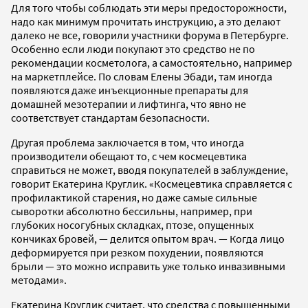
Для того чтобы соблюдать эти меры предосторожности,
надо как минимум прочитать инструкцию, а это делают
далеко не все, говорили участники форума в Петербурге.
Особенно если люди покупают это средство не по
рекомендации косметолога, а самостоятельно, например
на маркетплейсе. По словам Елены Эбади, там иногда
появляются даже инъекционные препараты для
домашней мезотерапии и лифтинга, что явно не
соответствует стандартам безопасности.
Другая проблема заключается в том, что иногда
производители обещают то, с чем космецевтика
справиться не может, вводя покупателей в заблуждение,
говорит Екатерина Круглик. «Космецевтика справляется с
профилактикой старения, но даже самые сильные
сыворотки абсолютно бессильны, например, при
глубоких носогубных складках, птозе, опущенных
кончиках бровей, — делится опытом врач. — Когда лицо
деформируется при резком похудении, появляются
брыли — это можно исправить уже только инвазивными
методами».
Екатерина Круглик считает, что средства с повышенными