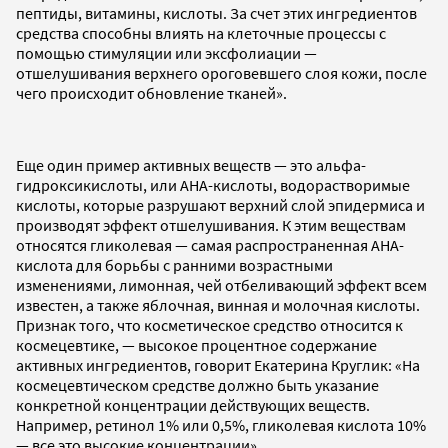
пептиды, витамины, кислоты. За счет этих ингредиентов
средства способны влиять на клеточные процессы с
помощью стимуляции или эксфолиации —
отшелушивания верхнего ороговевшего слоя кожи, после
чего происходит обновление тканей».
Еще один пример активных веществ — это альфа-
гидроксикислоты, или АНА-кислоты, водорастворимые
кислоты, которые разрушают верхний слой эпидермиса и
производят эффект отшелушивания. К этим веществам
относятся гликолевая — самая распространенная АНА-
кислота для борьбы с ранними возрастными
изменениями, лимонная, чей отбеливающий эффект всем
известен, а также яблочная, винная и молочная кислоты.
Признак того, что косметическое средство относится к
космецевтике, — высокое процентное содержание
активных ингредиентов, говорит Екатерина Круглик: «На
космецевтическом средстве должно быть указание
конкретной концентрации действующих веществ.
Например, ретинол 1% или 0,5%, гликолевая кислота 10%
— все это высокие концентрации».