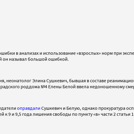
ибки в анализах и использование «взрослых» норм при экспер
ей он называл большой ошибкой.
ствия, неонатолог Элина Сушкевич, бывшая в составе реанимац
нградского роддома №4 Елены Белой ввела недоношенному сме
седатели
оправдали
Сушкевич и Белую, однако прокуратура осп
й к 9 и 9,5 года лишения свободы по пункту «в» части 2 статьи 