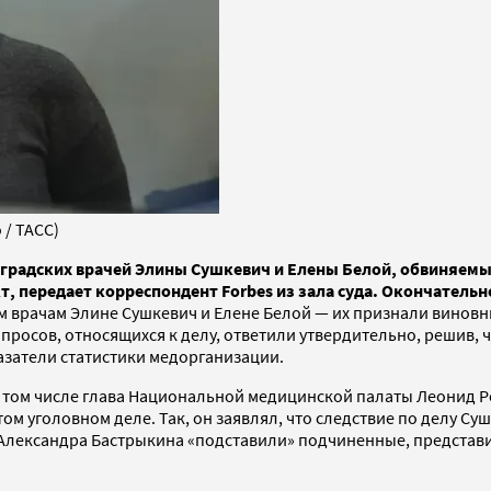
 / ТАСС)
градских врачей Элины Сушкевич и Елены Белой, обвиняемы
 передает корреспондент Forbes из зала суда. Окончательн
врачам Элине Сушкевич и Елене Белой — их признали виновны
просов, относящихся к делу, ответили утвердительно, решив, 
азатели статистики медорганизации.
 том числе глава Национальной медицинской палаты Леонид Ро
ом уголовном деле. Так, он заявлял, что следствие по делу Су
и Александра Бастрыкина «подставили» подчиненные, представ