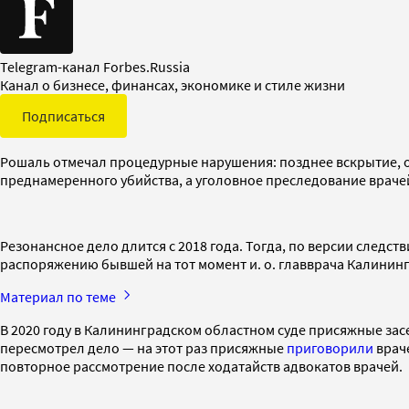
Telegram-канал Forbes.Russia
Канал о бизнесе, финансах, экономике и стиле жизни
Подписаться
Рошаль отмечал процедурные нарушения: позднее вскрытие, ош
преднамеренного убийства, а уголовное преследование врач
Резонансное дело длится с 2018 года. Тогда, по версии след
распоряжению бывшей на тот момент и. о. главврача Калини
Материал по теме
В 2020 году в Калининградском областном суде присяжные за
пересмотрел дело — на этот раз присяжные
приговорили
враче
повторное рассмотрение после ходатайств адвокатов врачей.