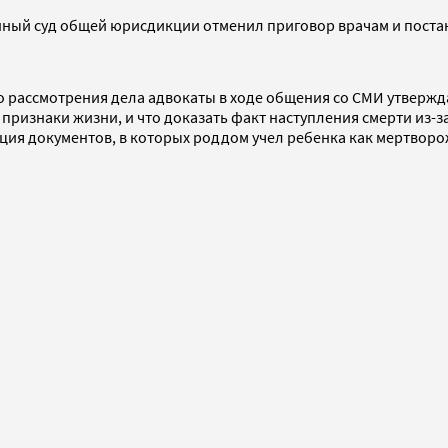
онный суд общей юрисдикции отменил приговор врачам и поста
о рассмотрения дела адвокаты в ходе общения со СМИ утвержда
 признаки жизни, и что доказать факт наступления смерти из-
ция документов, в которых роддом учел ребенка как мертвор