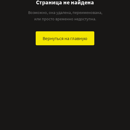
Страница не найдена
Возможно, она удалена, переименована,
или просто временно недоступна.
Вернуться на главную