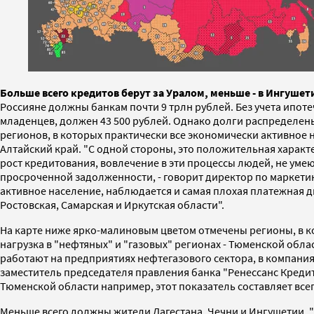
Больше всего кредитов берут за Уралом, меньше - в Ингушети
Россияне должны банкам почти 9 трлн рублей. Без учета ипоте
младенцев, должен 43 500 рублей. Однако долги распределен
регионов, в которых практически все экономически активное 
Алтайский край. "С одной стороны, это положительная характе
рост кредитования, вовлечение в эти процессы людей, не умею
просроченной задолженности, - говорит директор по маркетинг
активное население, наблюдается и самая плохая платежная д
Ростовская, Самарская и Иркутская области".
На карте ниже ярко-малиновым цветом отмечены регионы, в ко
нагрузка в "нефтяных" и "газовых" регионах - Тюменской обла
работают на предприятиях нефтегазового сектора, в компаниях
заместитель председателя правления банка "Ренессанс Кредит
Тюменской области например, этот показатель составляет всег
Меньше всего должны жители Дагестана, Чечни и Ингушетии. "