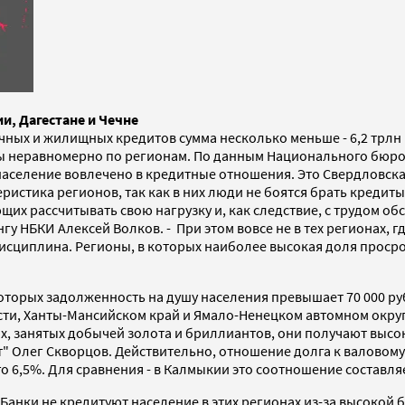
и, Дагестане и Чечне
чных и жилищных кредитов сумма несколько меньше - 6,2 трлн 
ы неравномерно по регионам. По данным Национального бюро 
население вовлечено в кредитные отношения. Это Свердловска
ристика регионов, так как в них люди не боятся брать кредиты
щих рассчитывать свою нагрузку и, как следствие, с трудом о
у НБКИ Алексей Волков. - При этом вовсе не в тех регионах, 
исциплина. Регионы, в которых наиболее высокая доля просро
торых задолженность на душу населения превышает 70 000 руб
сти, Ханты-Мансийском край и Ямало-Ненецком автомном округе
, занятых добычей золота и бриллиантов, они получают высоки
" Олег Скворцов. Действительно, отношение долга к валовому 
о 6,5%. Для сравнения - в Калмыкии это соотношение составляе
Банки не кредитуют население в этих регионах из-за высокой