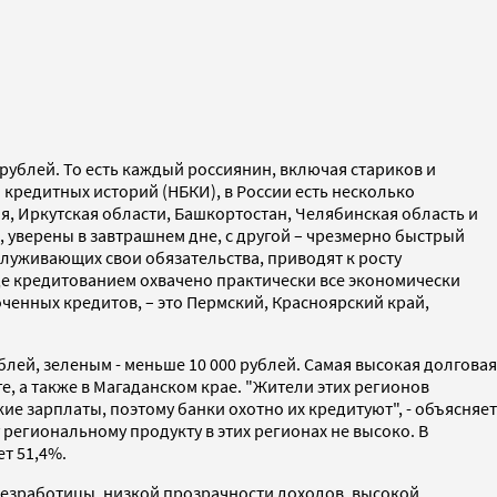
рублей. То есть каждый россиянин, включая стариков и
кредитных историй (НБКИ), в России есть несколько
я, Иркутская области, Башкортостан, Челябинская область и
, уверены в завтрашнем дне, с другой – чрезмерно быстрый
бслуживающих свои обязательства, приводят к росту
где кредитованием охвачено практически все экономически
ченных кредитов, – это Пермский, Красноярский край,
лей, зеленым - меньше 10 000 рублей. Самая высокая долговая
, а также в Магаданском крае. "Жители этих регионов
е зарплаты, поэтому банки охотно их кредитуют", - объясняет
региональному продукту в этих регионах не высоко. В
т 51,4%.
 безработицы, низкой прозрачности доходов, высокой