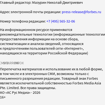
Главный редактор: Мазурин Николай Дмитриевич
Адрес электронной почты редакции:
press-release@forbes.ru
Номер телефона редакции:
+7 (495) 565-32-06
На информационном ресурсе применяются
рекомендательные технологии (информационные технологии
предоставления информации на основе сбора,
систематизации и анализа сведений, относящихся
к предпочтениям пользователей сети «Интернет»,
находящихся на территории Российской Федерации)
СМИ2
SPARROW
INFOX
Перепечатка материалов и использование их в любой форме,
в том числе и в электронных СМИ, возможны только с
письменного разрешения редакции. Товарный знак Forbes
является исключительной собственностью Forbes Media Asia
Pte. Limited. Все права защищены.
AO «АС Рус Медиа»
·
2026
16+