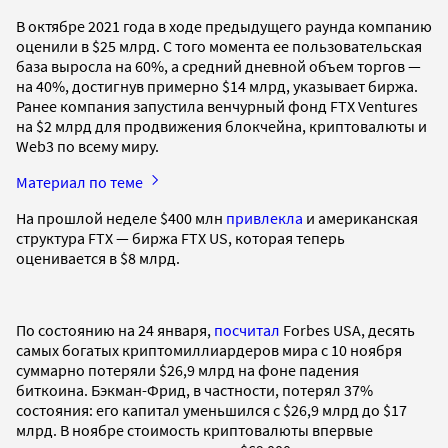
В октябре 2021 года в ходе предыдущего раунда компанию
оценили в $25 млрд. С того момента ее пользовательская
база выросла на 60%, а средний дневной объем торгов —
на 40%, достигнув примерно $14 млрд, указывает биржа.
Ранее компания запустила венчурный фонд FTX Ventures
на $2 млрд для продвижения блокчейна, криптовалюты и
Web3 по всему миру.
Материал по теме
На прошлой неделе $400 млн
привлекла
и американская
структура FTX — биржа FTX US, которая теперь
оценивается в $8 млрд.
По состоянию на 24 января,
посчитал
Forbes USA, десять
самых богатых криптомиллиардеров мира с 10 ноября
суммарно потеряли $26,9 млрд на фоне падения
биткоина. Бэкман-Фрид, в частности, потерял 37%
состояния: его капитал уменьшился с $26,9 млрд до $17
млрд. В ноябре стоимость криптовалюты впервые