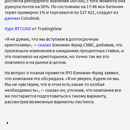
достигла рекордного значения $69 000, с того момента она
рухнула почти на 50%. По состоянию на 17:46 мск биткоин
терял примерно 1% и торговался по $37 421, следует из
данных
Coindesk.
Курс BTCUSD
от TradingView
«Я не думаю, что мы вступаем в долгосрочную
криптозиму», —
сказал
Бэнкман-Фрид CNBC, добавив, что
произошли изменения в ожиданиях процентных ставок, и
это повлияло на крипторынки, но точно так же это
повлияло и на рынки в целом.
На вопрос о планах провести IPO Бэнкман-Фрид заявил,
что компания это обсуждала. «Я не уверен, будем ли мы.
Мы не чувствуем, что в этом есть какая-то особая
необходимость», — сказал он, уточнив, что компания все
же постарается подготовиться к такому варианту,
рассмотрев возможные варианты листинга.