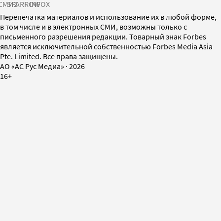
СМИ2
SPARROW
INFOX
Перепечатка материалов и использование их в любой форме,
в том числе и в электронных СМИ, возможны только с
письменного разрешения редакции. Товарный знак Forbes
является исключительной собственностью Forbes Media Asia
Pte. Limited. Все права защищены.
AO «АС Рус Медиа»
·
2026
16+