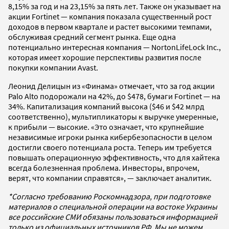
8,15% за год и на 23,15% за пять лет. Также он указывает на
акции Fortinet — компания показала существенный рост
доходов в первом квартале и растет высокими темпами,
обслуживая средний сегмент рынка. Еще одна
потенциально интересная компания — NortonLifeLock Inc.,
которая имеет хорошие перспективы развития после
покупки компании Avast.
Леонид Делицын из «Финама» отмечает, что за год акции
Palo Alto подорожали на 42%, до $478, бумаги Fortinet — на
34%. Капитализация компаний высока ($46 и $42 млрд
соответственно), мультипликаторы к выручке умеренные,
к прибыли — высокие. «Это означает, что крупнейшие
независимые игроки рынка кибербезопасности в целом
достигли своего потенциала роста. Теперь им требуется
повышать операционную эффективность, что для хайтека
всегда болезненная проблема. Инвесторы, впрочем,
верят, что компании справятся», — заключает аналитик.
*Согласно требованию Роскомнадзора, при подготовке
материалов о специальной операции на востоке Украины
все российские СМИ обязаны пользоваться информацией
только из официальных источников РФ. Мы не можем