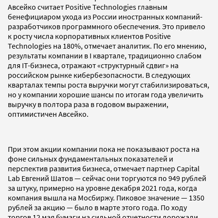
Авсейко считает Positive Technologies главным
бенефициаром ухода из России иностранных компаний-
разработчиков программного обеспечения. Это привело
к росту числа корпоративных клиентов Positive
Technologies на 180%, отмечает аналитик. По его мнению,
результаты компании в I квартале, традиционно слабом
для IT-бизнеса, отражают «структурный сдвиг» на
российском рынке кибербезопасности. В следующих
кварталах темпы роста выручки могут стабилизироваться,
но у компании хорошие шансы по итогам года увеличить
выручку в полтора раза в годовом выражении,
оптимистичен Авсейко.
При этом акции компании пока не показывают роста на
фоне сильных фундаментальных показателей и
перспектив развития бизнеса, отмечает партнер Capital
Lab Евгений Шатов — сейчас они торгуются по 949 рублей
за штуку, примерно на уровне декабря 2021 года, когда
компания вышла на Мосбиржу. Пиковое значение — 1350
рублей за акцию — было в марте этого года. По ходу
торгов 12 мая бумаги на сильной отчетности дорожали