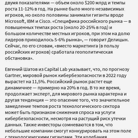
двумя показателями — объем около $200 млрд и темпы
роста 11-12% в год. На рынке было много независимых
игроков, но около половины занимали гиганты вроде
Microsoft, IBM и Cisco. «Специфика российского рынка — в
повышенных темпах роста (около 20-25% в год) и
большом количестве местных игроков, при этом на долю
лидеров приходилось 5-6% рынка», — говорит Делицын.
Сейчас, по его словам, «вместо маркетинга (в пользу
российских игроков) сработала геополитическая
обстановка».
Евгений Шатов из Capital Lab указывает, что, по прогнозу
Gartner, мировой рынок кибербезопасности в 2022 году
вырастет на 11,5%. Российский рынок растет еще
динамичнее — примерно на 20% в год. В то же время,
продолжает эксперт, для мирового рынка характерна и
другая тенденция — это опасение того, что значительное
замедление темпов роста технологического сектора
может быть признаком снижения спроса на услуги
кибербезопасности, несмотря на растущий риск утечки
данных. Также инвесторы сомневаются в том, что
небольшие компании смогут конкурировать на этом поле
с технологическими гигантами. Эти колебания