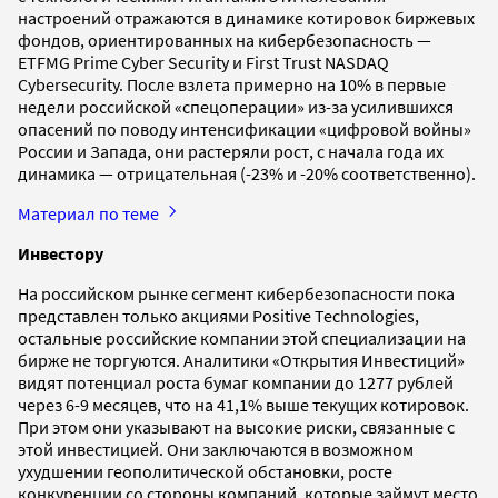
настроений отражаются в динамике котировок биржевых
фондов, ориентированных на кибербезопасность —
ETFMG Prime Cyber Security и First Trust NASDAQ
Cybersecurity. После взлета примерно на 10% в первые
недели российской «спецоперации» из-за усилившихся
опасений по поводу интенсификации «цифровой войны»
России и Запада, они растеряли рост, с начала года их
динамика — отрицательная (-23% и -20% соответственно).
Материал по теме
Инвестору
На российском рынке сегмент кибербезопасности пока
представлен только акциями Positive Technologies,
остальные российские компании этой специализации на
бирже не торгуются. Аналитики «Открытия Инвестиций»
видят потенциал роста бумаг компании до 1277 рублей
через 6-9 месяцев, что на 41,1% выше текущих котировок.
При этом они указывают на высокие риски, связанные с
этой инвестицией. Они заключаются в возможном
ухудшении геополитической обстановки, росте
конкуренции со стороны компаний, которые займут место