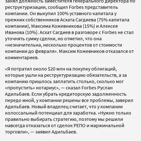
занял должность заместителя генерального директора по
реструктуризации, сообщил Forbes представитель
компании. Он выкупил 100% уставного капитала у
прежних собственников Асхата Сагдиева (75% капитала
компании), Максима Кожевникова (15%) и Алексея
Иванова (10%). Асхат Сагдиев в разговоре с Forbes не стал
уточнять сумму сделки, но отметил, что она
«незначительна, несколько процентов от стоимости
компании до февраля». Максим Кожевников отказался от
комментариев.
«Я потратил около $20 млн на покупку облигаций,
которые ушли на реструктуризацию обязательств, а за
компанию пришлось заплатить столько, сколько мог
«пропустить» нотариус», — сказал Forbes Руслан
Адильбаев. Если убрать кредиторскую задолженность
передо мной, у компании решены все проблемы, заверил
Адильбаев. Новый владелец считает, что у компании
колоссальный потенциал для заработка. «Нужно только
правильно выбирать стратегию, поэтому мы решили
навсегда отказаться от сделок РЕПО и маржинальной
торговли», — заявил Адильбаев.