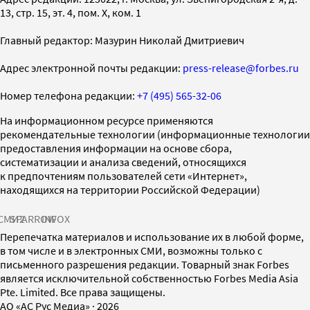
13, стр. 15, эт. 4, пом. X, ком. 1
Главный редактор: Мазурин Николай Дмитриевич
Адрес электронной почты редакции:
press-release@forbes.ru
Номер телефона редакции:
+7 (495) 565-32-06
На информационном ресурсе применяются
рекомендательные технологии (информационные технологии
предоставления информации на основе сбора,
систематизации и анализа сведений, относящихся
к предпочтениям пользователей сети «Интернет»,
находящихся на территории Российской Федерации)
СМИ2
SPARROW
INFOX
Перепечатка материалов и использование их в любой форме,
в том числе и в электронных СМИ, возможны только с
письменного разрешения редакции. Товарный знак Forbes
является исключительной собственностью Forbes Media Asia
Pte. Limited. Все права защищены.
AO «АС Рус Медиа»
·
2026