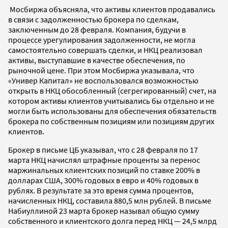
Мосбиржа объясняла, что активы клиентов продавались
в связи с задолженностью брокера по сделкам,
заключенным до 28 февраля. Компания, будучи в
процессе урегулирования задолженности, не могла
самостоятельно совершать сделки, и НКЦ реализовал
активы, выступавшие в качестве обеспечения, по
рыночной цене. При этом Мосбиржа указывала, что
«Универ Капитал» не воспользовался возможностью
открыть в НКЦ обособленный (сегрегированный) счет, на
котором активы клиентов учитывались бы отдельно и не
могли быть использованы для обеспечения обязательств
брокера по собственным позициям или позициям других
клиентов.
Брокер в письме ЦБ указывал, что с 28 февраля по 17
марта НКЦ начислял штрафные проценты за перенос
маржинальных клиентских позиций по ставке 200% в
долларах США, 300% годовых в евро и 40% годовых в
рублях. В результате за это время сумма процентов,
начисленных НКЦ, составила 880,5 млн рублей. В письме
Набиуллиной 23 марта брокер называл общую сумму
собственного и клиентского долга перед НКЦ — 24,5 млрд