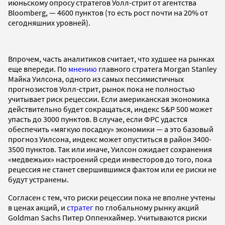
июньскому опросу стратегов Уолл-стрит от агентства
Bloomberg, — 4600 пунктов (то есть рост почти на 20% от
сегодняшних уровней).
Впрочем, часть аналитиков считает, что худшее на рынках
еще впереди. По
мнению
главного стратега Morgan Stanley
Майка Уилсона, одного из самых пессимистичных
прогнозистов Уолл-стрит, рынок пока не полностью
учитывает риск рецессии. Если американская экономика
действительно будет сокращаться, индекс S&P 500 может
упасть до 3000 пунктов. В случае, если ФРС удастся
обеспечить «мягкую посадку» экономики — а это базовый
прогноз Уилсона, индекс может опуститься в район 3400-
3500 пунктов. Так или иначе, Уилсон ожидает сохранения
«медвежьих» настроений среди инвесторов до того, пока
рецессия не станет свершившимся фактом или ее риски не
будут устранены.
Согласен с тем, что риски рецессии пока не вполне учтены
в ценах акций, и
стратег
по глобальному рынку акций
Goldman Sachs Питер Оппенхаймер. Учитываются риски