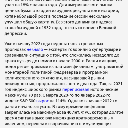
упал на 18% с начала года. Для американского рынка
ценных бумаг это один из худших результатов в истории,
хотя небольшой рост в последние сессии несколько
улучшил общую картину. Без этого динамика индекса
стала бы худшей с 1932 года, то есть со времен Великой
депрессии.
Уже к началу 2022 года недостатков в тревожных
прогнозах
не было
— эксперты говорили о суперпузыре и
сравнивали ситуацию с той, что сложилась незадолго до
краха пузыря доткомов в начале 2000-х. Ралли в акциях,
подогретое прямыми выплатами физлицам, ультрамягкой
монетарной политикой Федрезерва и программой
количественного смягчения, насыщавшей рынки
ликвидностью, продолжалось почти два года. Так, за 2021
год индекс широкого рынка
переписывал
исторические
максимумы 70 раз. C марта 2020-го по январь 2022-го
индекс S&P 500
вырос
на 114%. Однако в начале 2022-го
ралли начало затухать. В тому времени инфляция
закрепилась на максимумах за 40 лет. ФРС, которая долгое
время считала высокую инфляцию кратковременным
явлением, перешла к сворачиванию стимулирующих