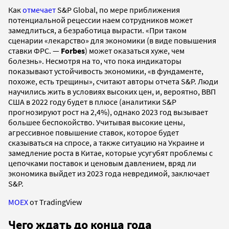
Как
отмечает
S&P Global, по мере приближения
потенциальной рецессии наем сотрудников может
замедлиться, а безработица вырасти. «При таком
сценарии «лекарство» для экономики (в виде повышения
ставки ФРС. —
Forbes
) может оказаться хуже, чем
болезнь». Несмотря на то, что пока индикаторы
показывают устойчивость экономики, «в фундаменте,
похоже, есть трещины», считают авторы отчета S&P. Люди
научились жить в условиях высоких цен, и, вероятно, ВВП
США в 2022 году будет в плюсе (аналитики S&P
прогнозируют рост на 2,4%), однако 2023 год вызывает
большее беспокойство. Учитывая высокие цены,
агрессивное повышение ставок, которое будет
сказываться на спросе, а также ситуацию на Украине и
замедление роста в Китае, которые усугубят проблемы с
цепочками поставок и ценовым давлением, вряд ли
экономика выйдет из 2023 года невредимой, заключает
S&P.
MOEX
от TradingView
Чего ждать до конца года