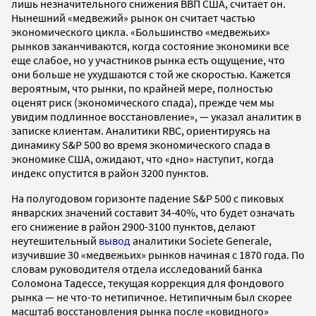
лишь незначительного снижения ВВП США, считает он.
Нынешний «медвежий» рынок он считает частью
экономического цикла. «Большинство «медвежьих»
рынков заканчиваются, когда состояние экономики все
еще слабое, но у участников рынка есть ощущение, что
они больше не ухудшаются с той же скоростью. Кажется
вероятным, что рынки, по крайней мере, полностью
оценят риск (экономического спада), прежде чем мы
увидим подлинное восстановление», — указал аналитик в
записке клиентам. Аналитики RBC, ориентируясь на
динамику S&P 500 во время экономического спада в
экономике США, ожидают, что «дно» наступит, когда
индекс опустится в район 3200 пунктов.
На полугодовом горизонте падение S&P 500 с пиковых
январских значений составит 34-40%, что будет означать
его снижение в район 2900-3100 пунктов, делают
неутешительный
вывод
аналитики Societe Generale,
изучившие 30 «медвежьих» рынков начиная с 1870 года. По
словам руководителя отдела исследований банка
Соломона Тадессе, текущая коррекция для фондового
рынка — не что-то нетипичное. Нетипичным был скорее
масштаб восстановления рынка после «ковидного»