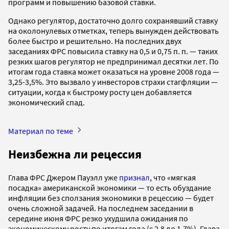
программ и повышению базовой ставки.
Однако регулятор, достаточно долго сохранявший ставку
на околонулевых отметках, теперь вынужден действовать
более быстро и решительно. На последних двух
заседаниях ФРС повысила ставку на 0,5 и 0,75 п. п. — таких
резких шагов регулятор не предпринимал десятки лет. По
итогам года ставка может оказаться на уровне 2008 года —
3,25-3,5%. Это вызвало у инвесторов страхи стагфляции —
ситуации, когда к быстрому росту цен добавляется
экономический спад.
Материал по теме
Неизбежна ли рецессия
Глава ФРС Джером Пауэлл уже
признал
, что «мягкая
посадка» американской экономики — то есть обуздание
инфляции без сползания экономики в рецессию — будет
очень сложной задачей. На последнем заседании в
середине июня ФРС резко ухудшила ожидания по
экономическому росту по итогам года (с 2,8 до 1,7%). Глава