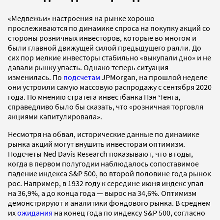
«Медвежьи» настроения на рынке хорошо
прослеживаются по динамике спроса на покупку акций со
стороны розничных инвесторов, которые во многом и
были главной движущей силой предыдущего ралли. До
сих пор мелкие инвесторы стабильно «выкупали дно» и не
давали рынку упасть. Однако теперь ситуация
изменилась. По
подсчетам
JPMorgan, на прошлой неделе
они устроили самую массовую распродажу с сентября 2020
года. По мнению стратега инвестбанка Пэн Ченга,
справедливо было бы сказать, что «розничная торговля
акциями капитулировала».
Несмотря на обвал, исторические данные по динамике
рынка акций могут внушить инвесторам оптимизм.
Подсчеты Ned Davis Research показывают, что в годы,
когда в первом полугодии наблюдалось сопоставимое
падение индекса S&P 500, во второй половине года рынок
рос. Например, в 1932 году к середине июня индекс упал
на 36,9%, а до конца года — вырос на 34,6%. Оптимизм
демонстрируют и аналитики фондового рынка. В среднем
их
ожидания
на конец года по индексу S&P 500, согласно