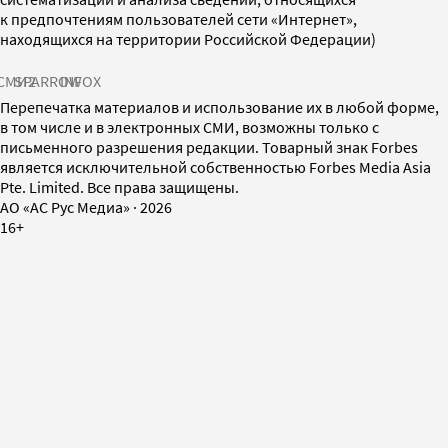
к предпочтениям пользователей сети «Интернет»,
находящихся на территории Российской Федерации)
СМИ2
SPARROW
INFOX
Перепечатка материалов и использование их в любой форме,
в том числе и в электронных СМИ, возможны только с
письменного разрешения редакции. Товарный знак Forbes
является исключительной собственностью Forbes Media Asia
Pte. Limited. Все права защищены.
AO «АС Рус Медиа»
·
2026
16+