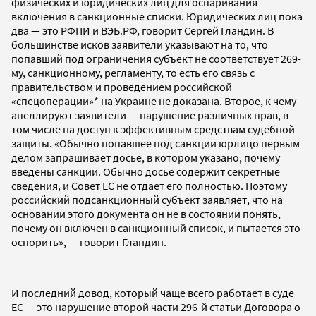
физических и юридических лиц для оспаривания
включения в санкционные списки. Юридических лиц пока
два — это РФПИ и ВЭБ.РФ, говорит Сергей Гландин. В
большинстве исков заявители указывают на то, что
попавший под ограничения субъект не соответствует 269-
му, санкционному, регламенту, то есть его связь с
правительством и проведением российской
«спецоперации»* на Украине не доказана. Второе, к чему
апеллируют заявители — нарушение различных прав, в
том числе на доступ к эффективным средствам судебной
защиты. «Обычно попавшее под санкции юрлицо первым
делом запрашивает досье, в котором указано, почему
введены санкции. Обычно досье содержит секретные
сведения, и Совет ЕС не отдает его полностью. Поэтому
российский подсанкционный субъект заявляет, что на
основании этого документа он не в состоянии понять,
почему он включен в санкционный список, и пытается это
оспорить», — говорит Гландин.
И последний довод, который чаще всего работает в суде
ЕС — это нарушение второй части 296-й статьи Договора о