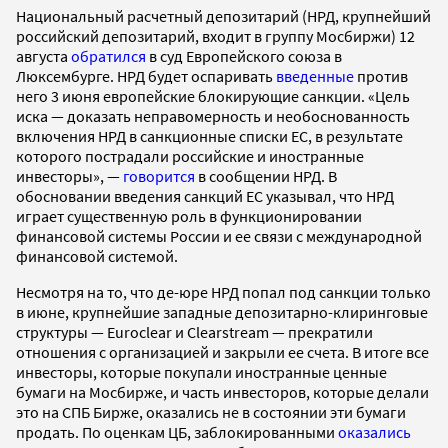
Национальный расчетный депозитарий (НРД, крупнейший
российский депозитарий, входит в группу Мосбиржи) 12
августа
обратился
в суд Европейского союза в
Люксембурге. НРД будет оспаривать
введенные
против
него 3 июня европейские блокирующие санкции. «Цель
иска — доказать неправомерность и необоснованность
включения НРД в санкционные списки ЕС, в результате
которого пострадали российские и иностранные
инвесторы», —
говорится
в сообщении НРД. В
обосновании введения санкций ЕС указывал, что НРД
играет существенную роль в функционировании
финансовой системы России и ее связи с международной
финансовой системой.
Несмотря на то, что де-юре НРД попал под санкции только
в июне, крупнейшие западные депозитарно-клиринговые
структуры — Euroclear и Clearstream — прекратили
отношения с организацией и закрыли ее счета. В итоге все
инвесторы, которые покупали иностранные ценные
бумаги на Мосбирже, и часть инвесторов, которые делали
это на СПБ Бирже, оказались не в состоянии эти бумаги
продать. По оценкам ЦБ, заблокированными
оказались