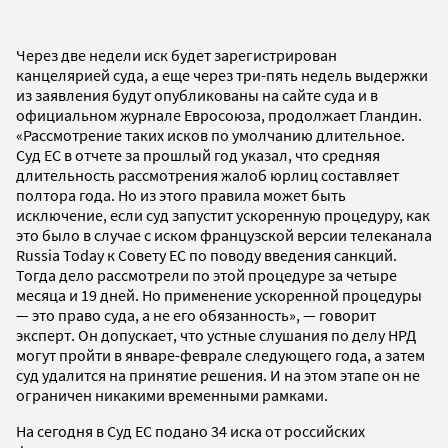
Через две недели иск будет зарегистрирован
канцелярией суда, а еще через три-пять недель выдержки
из заявления будут опубликованы на сайте суда и в
официальном журнале Евросоюза, продолжает Гландин.
«Рассмотрение таких исков по умолчанию длительное.
Суд ЕС в отчете за прошлый год указал, что средняя
длительность рассмотрения жалоб юрлиц составляет
полтора года. Но из этого правила может быть
исключение, если суд запустит ускоренную процедуру, как
это было в случае с иском французской версии телеканала
Russia Today к Совету ЕС по поводу введения санкций.
Тогда дело рассмотрели по этой процедуре за четыре
месяца и 19 дней. Но применение ускоренной процедуры
— это право суда, а не его обязанность», — говорит
эксперт. Он допускает, что устные слушания по делу НРД
могут пройти в январе-феврале следующего года, а затем
суд удалится на принятие решения. И на этом этапе он не
ограничен никакими временными рамками.
На сегодня в Суд ЕС подано 34 иска от российских