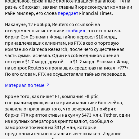
кошельков, связанные с консолидацией балансов FTX на
разных биржах», заявил главный юрисконсульт компании
Райн Миллер, его слова
передает
Financial Times.
Накануне, 12 ноября, Reuters со ссылкой на
осведомленные источники
сообщил
, что основатель
биржи Сэм Бэнкман-Фрид тайно перевел $10 млрд,
принадлежавших клиентам, из FTX в свою торговую
компанию Alameda Research, после чего существенная
часть суммы исчезла. Один из собеседников оценил
потери в $1,7 млрд, другой — в $1-2 млрд. Бэнкман-Фрид
на вопрос Reuters о пропавших средствах написал: «???».
По его словам, FTX не осуществляла тайных переводов.
Материал по теме
Кроме того, как пишет FT, компания Elliptic,
специализирующаяся на криминалистике блокчейна,
заявила о признаках того, что вечером 11 ноября с
биржи FTX криптоактивы на сумму $473 млн. Tether, один
из крупных операторов криптовалют, сообщил о
заморозке токенов на $31,4 млн, которые
предположительно пытался вывести хакер. Издание