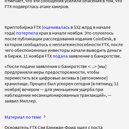
отмечает, что эти сообщения усилили опасения в том, что
FTX подверглась атаке хакеров.
Криптобиржа FTX (
оценивалась
в $32 млрд в начале
года)
потерпела
крах в начале ноября. Это случилось
после публикации расследования издания CoinDesk, в
котором сообщалось о неплатежеспособности FTX, после
чего обеспокоенные инвесторы начали выводить деньги
в биржи. 11 ноября FTX
подала
заявление о банкротстве.
«После подачи заявления о банкротстве <…> [мы]
предприняли меры предосторожности, чтобы
переместить все цифровые активы в [автономное]
хранилище. Процесс был ускорен сегодня [в пятницу, 11
ноября] вечером — для уменьшения ущерба при
наблюдении несанкционированных транзакций», —
заявил Миллер.
Материал по теме
Основатель FTX Сэм Бэнкман-Фрид ушел с поста