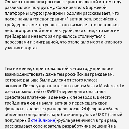
Однако отношения россиян с криптовалютой в этом году
развивались по-другому. Сооснователь биржевой
платформы Cryptorg Андрей Подолян рассказывает, что
после начала «спецоперации»* активность российских
трейдеров заметно упала — он связывает это не только с
неблагоприятной конъюнктурой, но и с тем, что многим
трейдерам и инвесторам пришлось столкнуться с
переездами и эмиграцией, что отвлекало их от активного
участия в торгах.
Тем не менее, с криптовалютой в этом году пришлось
взаимодействовать даже тем российским гражданам,
которые раньше были далеки от этого класса
активов. После ухода платежных систем Visa и Mastercard и
из-за сложностей со SWIFT-переводами она стала
средством платежей и денежных переводов. Вместо
трейдинга люди начали активно перемещать свои
финансы: в первые три недели после 24 февраля объем
обменных операций в паре биткоин-рубль и USDT (самый
популярный
стейблкоин
)-рубль увеличился в три раза,
рассказывает сооснователь разработчика решений на