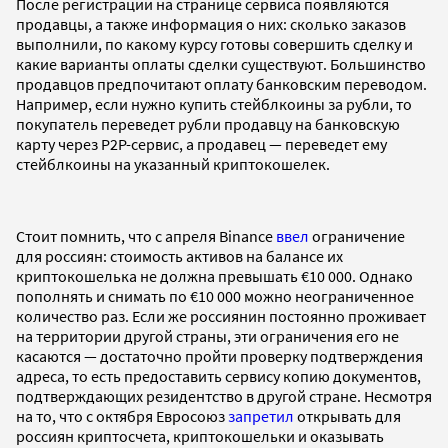
После регистрации на странице сервиса появляются
продавцы, а также информация о них: сколько заказов
выполнили, по какому курсу готовы совершить сделку и
какие варианты оплаты сделки существуют. Большинство
продавцов предпочитают оплату банковским переводом.
Например, если нужно купить стейблкоины за рубли, то
покупатель переведет рубли продавцу на банковскую
карту через P2P-сервис, а продавец — переведет ему
стейблкоины на указанный криптокошелек.
Стоит помнить, что с апреля Binance
ввел
ограничение
для россиян: стоимость активов на балансе их
криптокошелька не должна превышать €10 000. Однако
пополнять и снимать по €10 000 можно неограниченное
количество раз. Если же россиянин постоянно проживает
на территории другой страны, эти ограничения его не
касаются — достаточно пройти проверку подтверждения
адреса, то есть предоставить сервису копию документов,
подтверждающих резидентство в другой стране. Несмотря
на то, что с октября Евросоюз
запретил
открывать для
россиян криптосчета, криптокошельки и оказывать