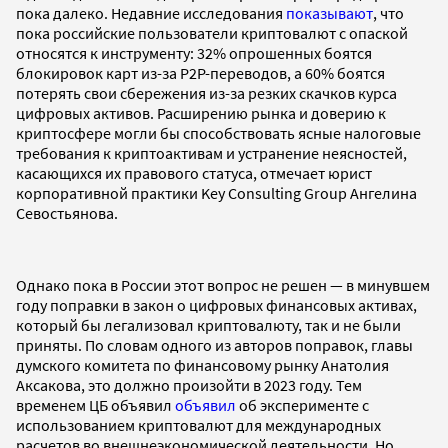
пока далеко. Недавние исследования
показывают
, что
пока российские пользователи криптовалют с опаской
относятся к инструменту: 32% опрошенных боятся
блокировок карт из-за P2P-переводов, а 60% боятся
потерять свои сбережения из-за резких скачков курса
цифровых активов. Расширению рынка и доверию к
криптосфере могли бы способствовать ясные налоговые
требования к криптоактивам и устранение неясностей,
касающихся их правового статуса, отмечает юрист
корпоративной практики Key Consulting Group Ангелина
Севостьянова.
Однако пока в России этот вопрос не решен — в минувшем
году поправки в закон о цифровых финансовых активах,
который бы легализовал криптовалюту, так и не были
приняты. По словам одного из авторов поправок, главы
думского комитета по финансовому рынку Анатолия
Аксакова, это должно произойти в 2023 году. Тем
временем ЦБ объявил
объявил
об эксперименте с
использованием криптовалют для международных
расчетов во внешнеэкономической деятельности. Но