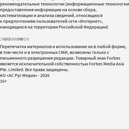
рекомендательные технологии (информационные технологии
предоставления информации на основе сбора,
систематизации и анализа сведений, относящихся
к предпочтениям пользователей сети «Интернет»,
находящихся на территории Российской Федерации)
СМИ2
SPARROW
INFOX
Перепечатка материалов и использование их в любой форме,
в том числе и в электронных СМИ, возможны только с
письменного разрешения редакции. Товарный знак Forbes
является исключительной собственностью Forbes Media Asia
Pte. Limited. Все права защищены.
AO «АС Рус Медиа»
·
2026
16+