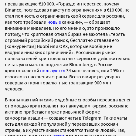
превышающую €10 000. «Гораздо интереснее, почему
Binance, последовав пакету по ограничениям в €10 000, не
стал полностью ограничивать свой сервис для россиян,
как того требовали
новые
санкции», — обращает
внимание Менделеев. По его мнению, это произошло
потому, что криптовалютная биржа не захотела «терять
огромный российский рынок, бесплатно отдавая его
[конкурентам] Huobi или OKX, которые вообще не
вводили никаких ограничений». Российский рынок
пользователей криптовалютных сервисов действительно
не так уж и мал: по подсчетам Bloomberg, в России
криптовалютой
пользуются
34 млн человек, или 29% от
взрослого населения страны. Всего в мире регулярно
совершают криптовалютные транзакции 900 млн
человек.
В попытках найти самые удобные способы перевода денег
с помощью криптовалют по наилучшим курсам, россияне
активно прибегают к уже привычной форме
самоорганизации — создают чаты в Telegram. Такие чаты
есть для каждой популярной у переехавших россиян
страны, а их участниками становятся тысячи людей. Так,
например, в одном из
чатов
для покупки и продажи