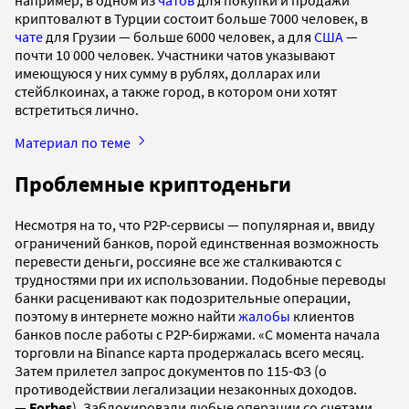
криптовалют в Турции состоит больше 7000 человек, в
чате
для Грузии — больше 6000 человек, а для
США
—
почти 10 000 человек. Участники чатов указывают
имеющуюся у них сумму в рублях, долларах или
стейблкоинах, а также город, в котором они хотят
встретиться лично.
Материал по теме
Проблемные криптоденьги
Несмотря на то, что P2P-сервисы — популярная и, ввиду
ограничений банков, порой единственная возможность
перевести деньги, россияне все же сталкиваются с
трудностями при их использовании. Подобные переводы
банки расценивают как подозрительные операции,
поэтому в интернете можно найти
жалобы
клиентов
банков после работы с P2P-биржами. «С момента начала
торговли на Binance карта продержалась всего месяц.
Затем прилетел запрос документов по 115-ФЗ (о
противодействии легализации незаконных доходов.
—
Forbes
). Заблокировали любые операции со счетами,