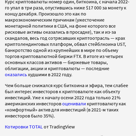
Курс криптовалюты номер один, биткоина, с начала 2022-
го упал в три раза, опустившись ниже $17 000 за монету к
концу декабря. Произошло это как по
макроэкономическим причинам (ужесточение
монетарной политики в США, на фоне которого все
рисковые активы оказались в просадке), так и из-за
скандалов, весь год сотрясавших криптоотрасль — крах
криптолендинговых платформ, обвал стейблкоина UST,
банкротство одной из крупнейших в мире по объему
торгов криптовалютной биржи FTX. В итоге из четырех
основных классов активов — биржевые товары,
облигации, акции и криптовалюты — последние
оказались
худшими в 2022 году.
Чем больше снижался курс биткоина и эфира, тем слабее
был интерес инвесторов к криптовалюте как объекту
инвестиций. Уже к началу осени 2022 года только 21%
американских инвесторов
оценивали
криптовалюту как
«комфортный» актив для инвестиций (в 2021-м таких
инвесторов было 35%).
Котировки TOTAL
от TradingView