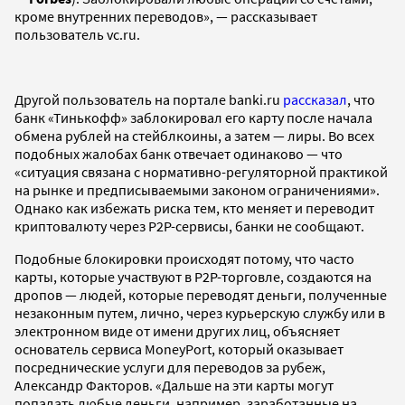
кроме внутренних переводов», — рассказывает
пользователь vc.ru.
Другой пользователь на портале banki.ru
рассказал
, что
банк «Тинькофф» заблокировал его карту после начала
обмена рублей на стейблкоины, а затем — лиры. Во всех
подобных жалобах банк отвечает одинаково — что
«ситуация связана с нормативно-регуляторной практикой
на рынке и предписываемыми законом ограничениями».
Однако как избежать риска тем, кто меняет и переводит
криптовалюту через P2P-сервисы, банки не сообщают.
Подобные блокировки происходят потому, что часто
карты, которые участвуют в P2P-торговле, создаются на
дропов — людей, которые переводят деньги, полученные
незаконным путем, лично, через курьерскую службу или в
электронном виде от имени других лиц, объясняет
основатель сервиса MoneyPort, который оказывает
посреднические услуги для переводов за рубеж,
Александр Факторов. «Дальше на эти карты могут
попадать любые деньги, например, заработанные на