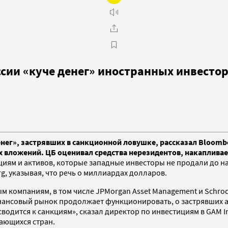
ссии «куче денег» иностранных инвесто
енег», застрявших в санкционной ловушке, рассказал Bloomb
х вложений. ЦБ оценивал средства нерезидентов, накапливаем
ациям и активов, которые западные инвесторы не продали до н
g, указывая, что речь о миллиардах долларов.
омпаниям, в том числе JPMorgan Asset Management и Schroder
инансовый рынок продолжает функционировать, о застрявших ак
сводится к санкциям», сказал директор по инвестициям в GAM 
вающихся стран.