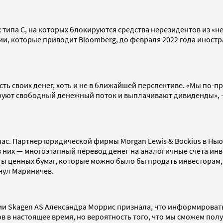
ах типа С, на которых блокируются средства нерезидентов из 
ии, которые приводит Bloomberg, до февраля 2022 года иност
ть своих денег, хоть и не в ближайшей перспективе. «Мы по-
рируют свободный денежный поток и выплачивают дивиденды», 
час. Партнер юридической фирмы Morgan Lewis & Bockius в Нью
из них — многоэтапный перевод денег на аналогичные счета ин
ты ценных бумаг, которые можно было бы продать инвесторам,
кнул Мариничев.
Skagen AS Александра Моррис признала, что информировать к
 в настоящее время, но вероятность того, что мы сможем получ