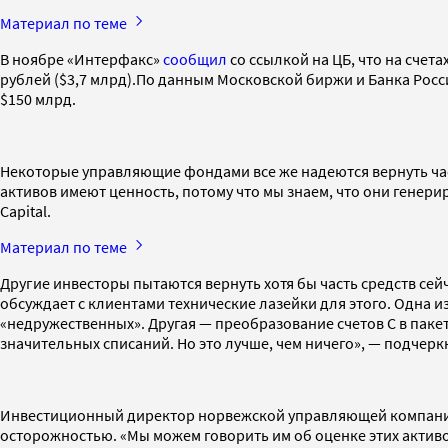
Материал по теме
В ноябре «Интерфакс»
сообщил
со ссылкой на ЦБ, что на счет
рублей ($3,7 млрд).По данным Московской биржи и Банка Росс
$150 млрд.
Некоторые управляющие фондами все же надеются вернуть час
активов имеют ценность, потому что мы знаем, что они гене
Capital.
Материал по теме
Другие инвесторы пытаются вернуть хотя бы часть средств сей
обсуждает с клиентами технические лазейки для этого. Одна 
«недружественных». Другая — преобразование счетов C в паке
значительных списаний. Но это лучше, чем ничего», — подчер
Инвестиционный директор норвежской управляющей компании 
осторожностью. «Мы можем говорить им об оценке этих активов