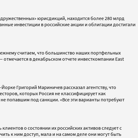
«недружественных» юрисдикций, находится более 280 млрд
ранные инвестиции в российские акции и облигации достигали
прежнему считаем, что большинство наших портфельных
— отмечается в декабрьском отчете инвесткомпании East
-Йорке Григорий Мариничев рассказал агентству, что
весторов, которых Россия не классифицирует как
 не попавшим под санкции. «Все эти варианты потребуют
лиентов о состоянии их российских активов следует с
ить к ним доступ, мала и на самом деле они могут быть