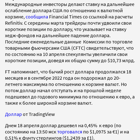
Международные инвесторы делают ставку на дальнейшее
ослабление доллара США по отношению к валютной
корзине,
сообщила
Financial Times со ссылкой на расчеты
Refinitiv. С середины марта трейдеры почти удвоили свои
короткие позиции по доллару, что указывает на ставку
хедж-фондов на дальнейшее падение доллара.
Последние еженедельные данные Комиссии по торговле
товарными фьючерсами США (CFTC) свидетельствуют, что
по состоянию на 10 апреля спекулянты увеличили свои
короткие позиции, доведя их общую сумму до $10,73 млрд.
FT напоминает, что бычий рост доллара продолжался 18
месяцев и в сентябре 2022 года он подорожал до 20-
летнего максимума по отношению к корзине валют. Но
потом доллар начал отступать и на прошлой неделе
подешевел до годового минимума по отношению к евро, а
также к более широкой корзине валют.
Доллар
от TradingView
Днем 18 апреля доллар дешевел на 0,45% к евро (по
состоянию на 13:50 мск
торговался
по $1,0975 за €1) и на
0,51% к фунту стерлингов ($1,2439 за £1).