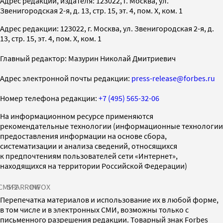
Адрес редакции, издателя: 123022, г. Москва, ул.
Звенигородская 2-я, д. 13, стр. 15, эт. 4, пом. X, ком. 1
Адрес редакции: 123022, г. Москва, ул. Звенигородская 2-я, д.
13, стр. 15, эт. 4, пом. X, ком. 1
Главный редактор: Мазурин Николай Дмитриевич
Адрес электронной почты редакции:
press-release@forbes.ru
Номер телефона редакции:
+7 (495) 565-32-06
На информационном ресурсе применяются
рекомендательные технологии (информационные технологии
предоставления информации на основе сбора,
систематизации и анализа сведений, относящихся
к предпочтениям пользователей сети «Интернет»,
находящихся на территории Российской Федерации)
СМИ2
SPARROW
INFOX
Перепечатка материалов и использование их в любой форме,
в том числе и в электронных СМИ, возможны только с
письменного разрешения редакции. Товарный знак Forbes