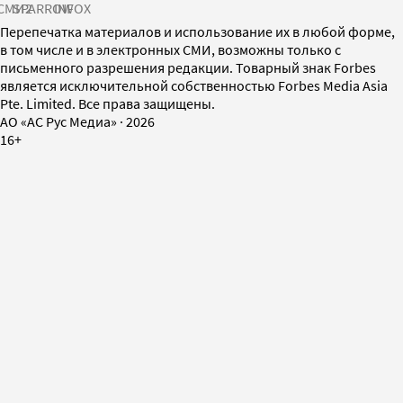
СМИ2
SPARROW
INFOX
Перепечатка материалов и использование их в любой форме,
в том числе и в электронных СМИ, возможны только с
письменного разрешения редакции. Товарный знак Forbes
является исключительной собственностью Forbes Media Asia
Pte. Limited. Все права защищены.
AO «АС Рус Медиа»
·
2026
16+