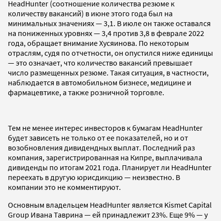
HeadHunter (соотношение количества резюме к
количеству вакансий) в июне этого года был на
минимальных значениях — 3,1. В июле он также оставался
на пониженных уровнях — 3,4 против 3,8 в феврале 2022
года, обращает внимание Хусяинова. По некоторым
отраслям, судя по отчетности, он опустился ниже единицы
— это означает, что количество вакансий превышает
число размещенных резюме. Такая ситуация, в частности,
наблюдается в автомобильном бизнесе, медицине и
фармацевтике, а также розничной торговле.
Тем не менее интерес инвесторов к бумагам HeadHunter
будет зависеть не только от ее показателей, но и от
возобновления дивидендных выплат. Последний раз
компания, зарегистрированная на Кипре, выплачивала
дивиденды по итогам 2021 года. Планирует ли HeadHunter
переехать в другую юрисдикцию — неизвестно. В
компании это не комментируют.
Основным владельцем HeadHunter является Kismet Capital
Group Ивана Таврина — ей принадлежит 23%. Еще 9% — у