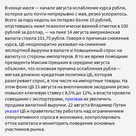
В конце июля — начале августа ослабление курса рубля,
которое шло почти непрерывно с мая, резко ускорилось.
Всего за пару недель он потерял более 10 рублей,
опустившись ниже психологически важной отметки в 100
рублей за доллар, — на пике 14 августа американская
валюта стоила 101,75 рубля. Говоря о причинах снижения
курса, ЦБ неоднократно указывал на снижение
экспортной выручки в валюте и повышенный спрос на
валюту со стороны импортеров. В то же время помощник
президента Максим Орешкин в середине августа
объяснял, что основная причина ослабления рубля —
мягкая денежно-кредитная политика ЦБ, которая
разогревает спрос, в том числе на импортные товары. На
этом фоне ЦБ 15 августа на внеплановом заседании резко
повысил ключевую ставку с 8,5% до 12%, а власти провели
совещание с экспортерами,
призвав
их увеличить
продажи валютной выручки. 22 августа Владимир Путин
указал
ЦБ и правительству работать над ограничением
спекулятивного спроса в экономике, контролировать
отток капитала и мониторить поведение основных
участников рынка.