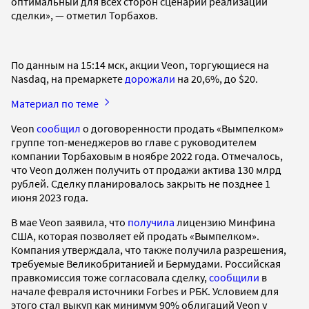
оптимальный для всех сторон сценарий реализации
сделки», — отметил Торбахов.
По данным на 15:14 мск, акции Veon, торгующиеся на
Nasdaq, на премаркете
дорожали
на 20,6%, до $20.
Материал по теме
Veon
сообщил
о договоренности продать «Вымпелком»
группе топ-менеджеров во главе с руководителем
компании Торбаховым в ноябре 2022 года. Отмечалось,
что Veon должен получить от продажи актива 130 млрд
рублей. Сделку планировалось закрыть не позднее 1
июня 2023 года.
В мае Veon заявила, что
получила
лицензию Минфина
США, которая позволяет ей продать «Вымпелком».
Компания утверждала, что также получила разрешения,
требуемые Великобританией и Бермудами. Российская
правкомиссия тоже согласовала сделку,
сообщили
в
начале февраля источники Forbes и РБК. Условием для
этого стал выкуп как минимум 90% облигаций Veon у