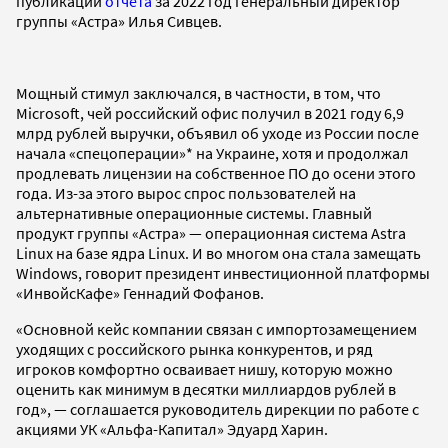
публикации
отчета
за 2022 год генеральный директор
группы «Астра» Илья Сивцев.
Мощный стимул заключался, в частности, в том, что
Microsoft, чей российский офис получил в 2021 году 6,9
млрд рублей выручки, объявил об уходе из России после
начала «спецоперации»* на Украине, хотя и продолжал
продлевать лицензии на собственное ПО до осени этого
года. Из-за этого вырос спрос пользователей на
альтернативные операционные системы. Главный
продукт группы «Астра» — операционная система Astra
Linux на базе ядра Linux. И во многом она стала замещать
Windows, говорит президент инвестиционной платформы
«ИнвойсКафе» Геннадий Фофанов.
«Основной кейс компании связан с импортозамещением
уходящих с российского рынка конкурентов, и ряд
игроков комфортно осваивает нишу, которую можно
оценить как минимум в десятки миллиардов рублей в
год», — соглашается руководитель дирекции по работе с
акциями УК «Альфа-Капитал» Эдуард Харин.