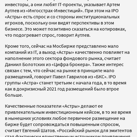
инвесторы, а они любят IT-проекты, указывает Артем
Аутлев из «Ингосстрах-Инвестиций». При этом на IPO
«Астры» есть спрос и со стороны институциональных
игроков, поскольку они видят перспективы в этом
бизнесе. Это может позитивно сказаться на котировках,
что подогревает спрос, говорит Аутлев.
Кроме того, сейчас на Мосбирже представлено мало
компаний из IT, а выход «Астры» качественно повлияет на
наполнение этого сектора фондового рынка, считает
Даниил Болотских из «Цифра брокера». Также интерес
связан с тем, что сейчас на рынке в принципе мало
размещений, говорит Павел Гаврилов из «БКС». IPO
группы «Астра» станет третьим с начала года, в то время
как в докризисный 2021 год размещений было втрое
больше.
Качественные показатели «Астры» делают ее
привлекательным инвестиционным кейсом, в то же время
в нынешних условиях любое первичное размещение на
бирже будет сопровождаться повышенным спросом,
считает Евгений Шатов. «Российский рынок для эмитентов
стал фактически единственным источником привлечения