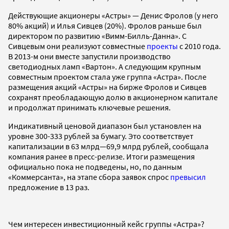
Действующие акционеры «Астры» — Денис Фролов (у него
80% акций) и Илья Сивцев (20%). Фролов раньше был
директором по развитию «Вимм-Билль-Данна». С
Сивцевым они реализуют совместные
проекты
с 2010 года.
В 2013-м они вместе запустили производство
светодиодных ламп «Вартон». А следующим крупным
совместным проектом стала уже группа «Астра». После
размещения акций «Астры» на бирже Фролов и Сивцев
сохранят преобладающую долю в акционерном капитале
и продолжат принимать ключевые решения.
Индикативный ценовой диапазон был установлен на
уровне 300-333 рублей за бумагу. Это соответствует
капитализации в 63 млрд—69,9 млрд рублей, сообщала
компания ранее в пресс-релизе. Итоги размещения
официально пока не подведены, но, по данным
«Коммерсанта», на этапе сбора заявок спрос
превысил
предложение в 13 раз.
Чем интересен инвестиционный кейс группы «Астра»?