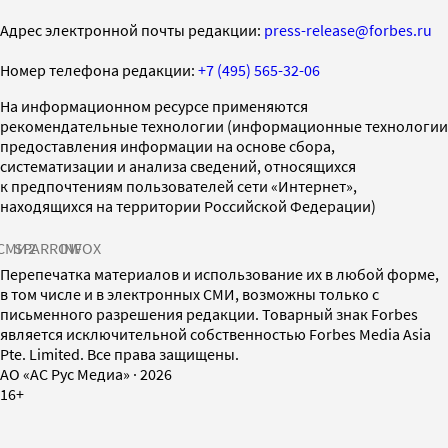
Адрес электронной почты редакции:
press-release@forbes.ru
Номер телефона редакции:
+7 (495) 565-32-06
На информационном ресурсе применяются
рекомендательные технологии (информационные технологии
предоставления информации на основе сбора,
систематизации и анализа сведений, относящихся
к предпочтениям пользователей сети «Интернет»,
находящихся на территории Российской Федерации)
СМИ2
SPARROW
INFOX
Перепечатка материалов и использование их в любой форме,
в том числе и в электронных СМИ, возможны только с
письменного разрешения редакции. Товарный знак Forbes
является исключительной собственностью Forbes Media Asia
Pte. Limited. Все права защищены.
AO «АС Рус Медиа»
·
2026
16+