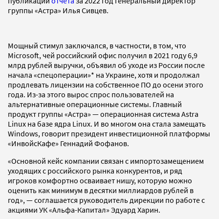
публикации
отчета
за 2022 год генеральный директор
группы «Астра» Илья Сивцев.
Мощный стимул заключался, в частности, в том, что
Microsoft, чей российский офис получил в 2021 году 6,9
млрд рублей выручки, объявил об уходе из России после
начала «спецоперации»* на Украине, хотя и продолжал
продлевать лицензии на собственное ПО до осени этого
года. Из-за этого вырос спрос пользователей на
альтернативные операционные системы. Главный
продукт группы «Астра» — операционная система Astra
Linux на базе ядра Linux. И во многом она стала замещать
Windows, говорит президент инвестиционной платформы
«ИнвойсКафе» Геннадий Фофанов.
«Основной кейс компании связан с импортозамещением
уходящих с российского рынка конкурентов, и ряд
игроков комфортно осваивает нишу, которую можно
оценить как минимум в десятки миллиардов рублей в
год», — соглашается руководитель дирекции по работе с
акциями УК «Альфа-Капитал» Эдуард Харин.