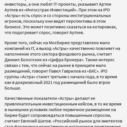
инвесторы, а они любят IT-проекты, указывает Артем
Аутлев из «Ингосстрах-Инвестиций». При этом на IPO
«Астры» есть спрос и со стороны институциональных
игроков, поскольку они видят перспективы в этом
бизнесе. Это может позитивно сказаться на котировках,
что подогревает спрос, говорит Аутлев.
Кроме того, сейчас на Мосбирже представлено мало
компаний из IT, а выход «Астры» качественно повлияет на
наполнение этого сектора фондового рынка, считает
Даниил Болотских из «Цифра брокера». Также интерес
связан с тем, что сейчас на рынке в принципе мало
размещений, говорит Павел Гаврилов из «БКС». IPO
группы «Астра» станет третьим с начала года, в то время
как в докризисный 2021 год размещений было втрое
больше.
Качественные показатели «Астры» делают ее
привлекательным инвестиционным кейсом, в то же время
в нынешних условиях любое первичное размещение на
бирже будет сопровождаться повышенным спросом,
считает Евгений Шатов. «Российский рынок для эмитентов
стал фактически единственным источником привлечения