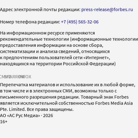
Адрес электронной почты редакции:
press-release@forbes.ru
Номер телефона редакции:
+7 (495) 565-32-06
На информационном ресурсе применяются
рекомендательные технологии (информационные технологии
предоставления информации на основе сбора,
систематизации и анализа сведений, относящихся
к предпочтениям пользователей сети «Интернет»,
находящихся на территории Российской Федерации)
СМИ2
SPARROW
INFOX
Перепечатка материалов и использование их в любой форме,
в том числе и в электронных СМИ, возможны только с
письменного разрешения редакции. Товарный знак Forbes
является исключительной собственностью Forbes Media Asia
Pte. Limited. Все права защищены.
AO «АС Рус Медиа»
·
2026
16+