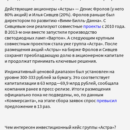
Действующие акционеры «Астры» — Денис Фролов (у него
80% акций) и Илья Сивцев (20%). Фролов раньше был
директором по развитию «Вимм-Билль-Данна». С
Сивцевым они реализуют совместные
проекты
с 2010 года.
В 2013-м они вместе запустили производство
светодиодных ламп «Вартон». А следующим крупным
совместным проектом стала уже группа «Астра». После
размещения акций «Астры» на бирже Фролов и Сивцев
сохранят преобладающую долю в акционерном капитале
и продолжат принимать ключевые решения.
Индикативный ценовой диапазон был установлен на
уровне 300-333 рублей за бумагу. Это соответствует
капитализации в 63 млрд—69,9 млрд рублей, сообщала
компания ранее в пресс-релизе. Итоги размещения
официально пока не подведены, но, по данным
«Коммерсанта», на этапе сбора заявок спрос
превысил
предложение в 13 раз.
Чем интересен инвестиционный кейс группы «Астра»?