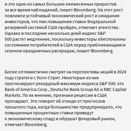
и это один из самых больших ежемесячных приростов
за все время наблюдений, пишет Bloomberg. На этот рост
повлияли устойчивый экономический рост и ожидания
инвесторов, что пик повышения ставок Федеральной
резервной системой США пройден, отмечает агентство.
Однако в последние несколько дней индекс S&P
500 растет медленнее, поскольку инвесторы обеспокоены
состоянием потребителей в США перед приближающимся
сезоном праздничных распродаж, пишет Bloomberg.
Более оптимистично смотрят на перспективы акций в 2024
году стратеги с Уолл-Стрит. Некоторые из них
прогнозируют рекордный максимум индекса S&P 500: это
Bank of America Corp., Deutsche Bank Group AG и RBC Capital
Markets. По их мнению, признаки рецессии в США
пропадают. Это говорит об отходе от прогнозов
прошлого года, когда большинство предупреждало, что
повышенные процентные ставки приведут
к экономическому спаду и обрушат фондовый рынок,
отмечает Bloomberg.