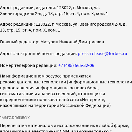
Адрес редакции, издателя: 123022, г. Москва, ул.
Звенигородская 2-я, д. 13, стр. 15, эт. 4, пом. X, ком. 1
Адрес редакции: 123022, г. Москва, ул. Звенигородская 2-я, д.
13, стр. 15, эт. 4, пом. X, ком. 1
Главный редактор: Мазурин Николай Дмитриевич
Адрес электронной почты редакции:
press-release@forbes.ru
Номер телефона редакции:
+7 (495) 565-32-06
На информационном ресурсе применяются
рекомендательные технологии (информационные технологии
предоставления информации на основе сбора,
систематизации и анализа сведений, относящихся
к предпочтениям пользователей сети «Интернет»,
находящихся на территории Российской Федерации)
СМИ2
SPARROW
INFOX
Перепечатка материалов и использование их в любой форме,
в том числе и в электронных СМИ, возможны только с