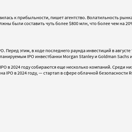
илась к прибыльности, пишет агентство. Волатильность рынка
олжны были составить чуть более $800 млн, что более чем на 
PO. Перед этим, в ходе последнего раунда инвестиций в августе
 планируемым IPO инвестбанки Morgan Stanley и Goldman Sachs 
ти IPO в 2024 году собираются еще несколько компаний. Среди 
 IPO в 2024 году, — стартап в сфере облачной безопасности Rub