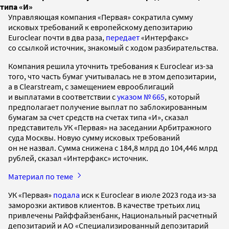
типа «И»
Управляющая компания «Первая» сократила сумму
исковых требований к европейскому депозитарию
Euroclear почти в два раза,
передает
«Интерфакс»
со ссылкой источник, знакомый с ходом разбирательства.
Компания решила уточнить требования к Euroclear из-за
того, что часть бумаг учитывалась не в этом депозитарии,
а в Clearstream, с замещением еврооблигаций
и выплатами в соответствии с
указом № 665
, который
предполагает получение выплат по заблокированным
бумагам за счет средств на счетах типа «И», сказал
представитель УК «Первая» на заседании Арбитражного
суда Москвы. Новую сумму исковых требований
он не назвал. Сумма снижена с 184,8 млрд до 104,446 млрд
рублей, сказал «Интерфакс» источник.
Материал по теме
УК «Первая»
подала
иск к Euroclear в июле 2023 года из-за
заморозки активов клиентов. В качестве третьих лиц
привлечены Райффайзенбанк, Национальный расчетный
депозитарий и АО «Специализированный депозитарий