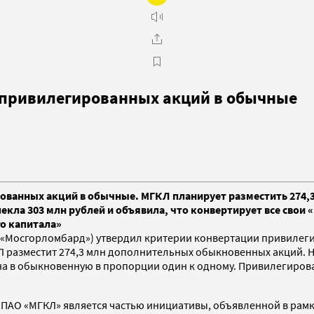
 привилегированных акций в обычные
ванных акций в обычные. МГКЛ планирует разместить 274,3
лекла 303 млн рублей и объявила, что конвертирует все свои
о капитала»
«Мосгорломбард») утвердил критерии конвертации привилегир
Л разместит 274,3 млн дополнительных обыкновенных акций. Н
на в обыкновенную в пропорции один к одному. Привилегиров
АО «МГКЛ» является частью инициативы, объявленной в рамках