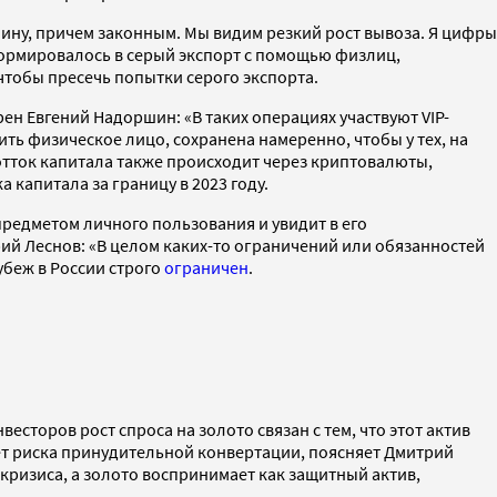
лину, причем законным. Мы видим резкий рост вывоза. Я цифры
формировалось в серый экспорт с помощью физлиц,
чтобы пресечь попытки серого экспорта.
ен Евгений Надоршин: «В таких операциях участвуют VIP-
ть физическое лицо, сохранена намеренно, чтобы у тех, на
 отток капитала также происходит через криптовалюты,
 капитала за границу в 2023 году.
 предметом личного пользования и увидит в его
ий Леснов: «В целом каких-то ограничений или обязанностей
убеж в России строго
ограничен
.
сторов рост спроса на золото связан с тем, что этот актив
меет риска принудительной конвертации, поясняет Дмитрий
 кризиса, а золото воспринимает как защитный актив,