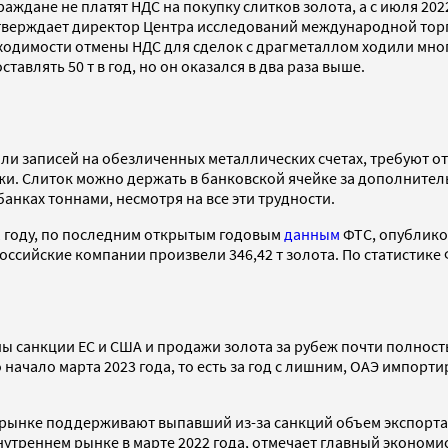
раждане не платят НДС на покупку слитков золота, а с июля 202
дтверждает директор Центра исследований международной торг
ходимости отмены НДС для сделок с драгметаллом ходили мног
тавлять 50 т в год, но он оказался в два раза выше.
или записей на обезличенных металлических счетах, требуют 
жи. Слиток можно держать в банковской ячейке за дополнител
анках тоннами, несмотря на все эти трудности.
21 году, по последним открытым годовым
данным
ФТС, опубликов
ссийские компании произвели 346,42 т золота. По статистике Ф
ны санкции ЕС и США и продажи золота за рубеж почти полност
о начало марта 2023 года, то есть за год с лишним, ОАЭ импорти
рынке поддерживают выпавший из-за санкций объем экспорта,
 внутреннем рынке в марте 2022 года, отмечает главный эконо