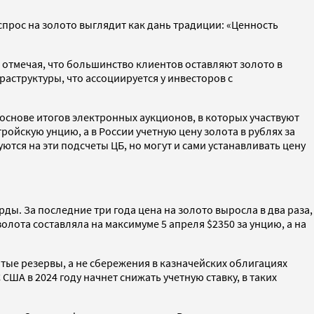
спрос на золото выглядит как дань традиции: «Ценность
 отмечая, что большинство клиентов оставляют золото в
структуры, что ассоциируется у инвесторов с
а основе итогов электронных аукционов, в которых участвуют
ойскую унцию, а в России учетную цену золота в рублях за
ются на эти подсчеты ЦБ, но могут и сами устанавливать цену
ды. За последние три года цена на золото выросла в два раза,
олота составляла на максимуме 5 апреля $2350 за унцию, а на
тые резервы, а не сбережения в казначейских облигациях
ША в 2024 году начнет снижать учетную ставку, в таких