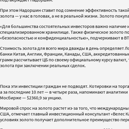
При этом Надоршин ставит под сомнение эффективность такой 
золота — у нас в головах, а не в реальной жизни. Золото покуп
«Для большинства состоятельных инвесторов важно наличие и
специализированном хранилище. Также физическое золото поз
«безопасностью и конфиденциальностью», подчеркивают в В
Стоимость золота для всего мира дважды в день определяет 
банки Китая, Англии, Франции, Канады, США, аккредитованные 
грамм рассчитывает ЦБ по своему официальному курсу валют, то
золота при заключении реальных сделок.
Пока эти инвестиции граждан не подводят. Котировки на торга
а за последние 10 лет — в четыре раза, напоминают аналитики
Мосбирже — $2360,9 за унцию.
Мировой спрос на золото растет из-за того, что международн
США, отмечает главный инвестиционный консультант «Велес Ка
условиях золото получает дополнительное преимущество пе