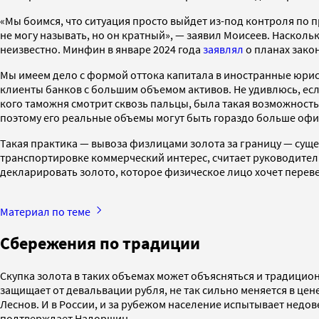
«Мы боимся, что ситуация просто выйдет из-под контроля по 
не могу называть, но он кратный», — заявил Моисеев. Наско
неизвестно. Минфин в январе 2024 года
заявлял
о планах зако
Мы имеем дело с формой оттока капитала в иностранные юрисди
клиенты банков с большим объемом активов. Не удивлюсь, если
кого таможня смотрит сквозь пальцы, была такая возможность
поэтому его реальные объемы могут быть гораздо больше оф
Такая практика — вывоза физлицами золота за границу — сущес
транспортировке коммерческий интерес, считает руководител
декларировать золото, которое физическое лицо хочет перевез
Материал по теме
Сбережения по традиции
Скупка золота в таких объемах может объясняться и традицион
защищает от девальвации рубля, не так сильно меняется в цене
Леснов. И в России, и за рубежом население испытывает недов
подтверждает Надоршин.