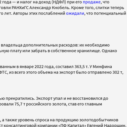
2 года — и налог на доход (НДФЛ) при его
продаже
, что
овли РАНХиГС Александр Кнобель. Кроме того, слитки теперь
о лет. Авторы этих послаблений
ожидали
, что потенциальный
от владельца дополнительных расходов: их необходимо
ьную плату или забрать в собственное хранилище. Однако
анным в январе 2022 года, составил 363,5 т. У Минфина
ТС, из всего этого объема на экспорт было отправлено 302 т,
ью прекратились. Экспорт упал и не восстановился до
ровали 75,7 т российского золота, став его главным
 а также уровень спроса на продукцию золотодобытчиков
мист консалтинговой компании «ПФ Капитал» Евгений Надоршин.