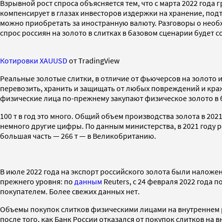
Взрывной рост спроса объясняется тем, что с марта 2022 года г
компенсирует в глазах инвесторов издержки на хранение, по
можно приобретать за иностранную валюту. Разговоры о необ
спрос россиян на золото в слитках в базовом сценарии будет сос
Котировки XAUUSD
от TradingView
Реальные золотые слитки, в отличие от фьючерсов на золото 
перевозить, хранить и защищать от любых повреждений и кра
физические лица по-прежнему закупают физическое золото в б
100 т в год это много. Общий объем производства золота в 20
немного другие цифры. По данным министерства, в 2021 году ро
большая часть — 266 т — в Великобританию.
В июле 2022 года на экспорт российского золота были наложе
прежнего уровня: по
данным
Reuters, с 24 февраля 2022 года п
покупателем. Более свежих данных нет.
Объемы покупок слитков физическими лицами на внутреннем 
после того, как Банк России отказался от покупок слитков на