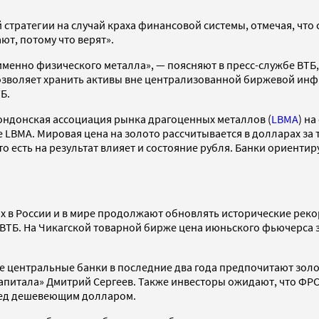
стратегии на случай краха финансовой системы, отмечая, что 
ают, потому что верят».
менно физического металла», — поясняют в пресс-службе ВТБ,
воляет хранить активы вне централизованной биржевой инфра
ТБ.
Лондонская ассоциация рынка драгоценных металлов (
LBMA
) н
LBMA. Мировая цена на золото рассчитывается в долларах за тр
 есть на результат влияет и состояние рубля. Банки ориентиру
х в России и в мире продолжают обновлять исторические рекор
 ВТБ. На Чикагской товарной бирже цена июньского фьючерса з
ые центральные банки в последние два года предпочитают золо
питала» Дмитрий Сергеев. Также инвесторы ожидают, что ФРС С
ред дешевеющим долларом.