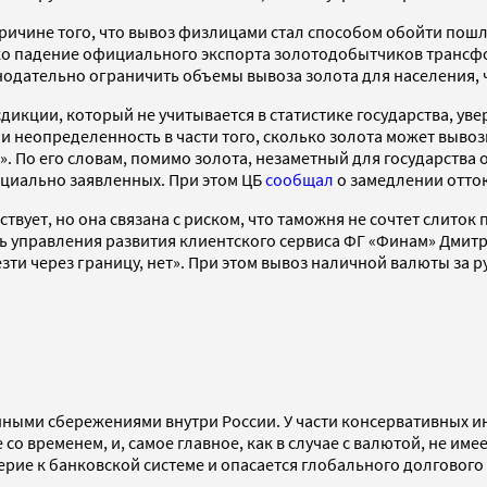
причине того, что вывоз физлицами стал способом обойти пош
лько падение официального экспорта золотодобытчиков транс
нодательно ограничить объемы вывоза золота для населения, 
кции, который не учитывается в статистике государства, увер
 неопределенность в части того, сколько золота может вывози
». По его словам, помимо золота, незаметный для государства
ициально заявленных. При этом ЦБ
сообщал
о замедлении оттока
твует, но она связана с риском, что таможня не сочтет слиток
ь управления развития клиентского сервиса ФГ «Финам» Дмитр
ти через границу, нет». При этом вывоз наличной валюты за р
ными сбережениями внутри России. У части консервативных инве
 со временем, и, самое главное, как в случае с валютой, не и
ерие к банковской системе и опасается глобального долгового