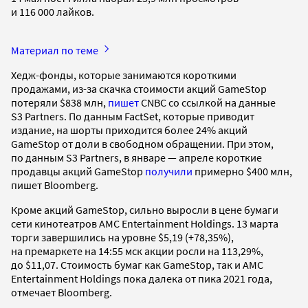
и 116 000 лайков.
Материал по теме
Хедж-фонды, которые занимаются короткими
продажами, из-за скачка стоимости акций GameStop
потеряли $838 млн,
пишет
CNBC со ссылкой на данные
S3 Partners. По данным FactSet, которые приводит
издание, на шорты приходится более 24% акций
GameStop от доли в свободном обращении. При этом,
по данным S3 Partners, в январе — апреле короткие
продавцы акций GameStop
получили
примерно $400 млн,
пишет Bloomberg.
Кроме акций GameStop, сильно выросли в цене бумаги
сети кинотеатров AMC Entertainment Holdings. 13 марта
торги завершились на уровне $5,19 (+78,35%),
на премаркете на 14:55 мск акции росли на 113,29%,
до $11,07. Стоимость бумаг как GameStop, так и AMC
Entertainment Holdings пока далека от пика 2021 года,
отмечает Bloomberg.