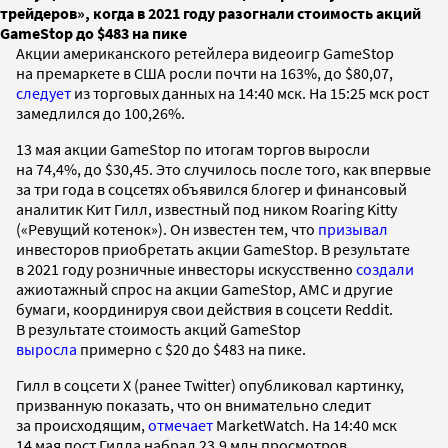
трейдеров», когда в 2021 году разогнали стоимость акций
GameStop до $483 на пике
Акции американского ретейлера видеоигр GameStop
на премаркете в США росли почти на 163%, до $80,07,
следует
из торговых данных на 14:40 мск. На 15:25 мск рост
замедлился до 100,26%.
13 мая акции GameStop по итогам торгов выросли
на 74,4%, до $30,45. Это случилось после того, как впервые
за три года в соцсетях объявился блогер и финансовый
аналитик Кит Гилл, известный под ником Roaring Kitty
(«Ревущий котенок»). Он известен тем, что
призывал
инвесторов приобретать акции GameStop. В результате
в 2021 году розничные инвесторы искусственно
создали
ажиотажный спрос на акции GameStop, AMC и другие
бумаги, координируя свои действия в соцсети Reddit.
В результате стоимость акций GameStop
выросла
примерно с $20 до $483 на пике.
Гилл в соцсети X (ранее Twitter) опубликовал картинку,
призванную показать, что он внимательно следит
за происходящим,
отмечает
MarketWatch. На 14:40 мск
14 мая пост Гилла набрал 23,9 млн просмотров