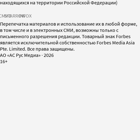
находящихся на территории Российской Федерации)
СМИ2
SPARROW
INFOX
Перепечатка материалов и использование их в любой форме,
в том числе и в электронных СМИ, возможны только с
письменного разрешения редакции. Товарный знак Forbes
является исключительной собственностью Forbes Media Asia
Pte. Limited. Все права защищены.
AO «АС Рус Медиа»
·
2026
16+