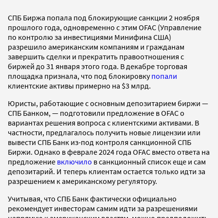
СПБ Биржа попала под блокирующие санкции 2 ноября
прошлого года, одновременно с этим OFAC (Управление
по контролю за инвестициями Минифина США)
разрешило американским компаниям и гражданам
завершить сделки и прекратить правоотношения с
биржей до 31 января этого года. В декабре торговая
площадка признала, что под блокировку
попали
клиентские активы примерно на $3 млрд.
Юристы, работающие с основным депозитарием биржи —
СПБ Банком, — подготовили предложение в OFAC о
вариантах решения вопроса с клиентскими активами. В
частности, предлагалось получить новые лицензии или
вывести СПБ Банк из-под контроля санкционной СПБ
Биржи. Однако в феврале 2024 года OFAC вместо ответа на
предложение
включило
в санкционный список еще и сам
депозитарий. И теперь клиентам остается только идти за
разрешением к американскому регулятору.
Учитывая, что СПБ Банк фактически официально
рекомендует инвесторам самим идти за разрешениями
напрямую к американским властям, можно предположить,