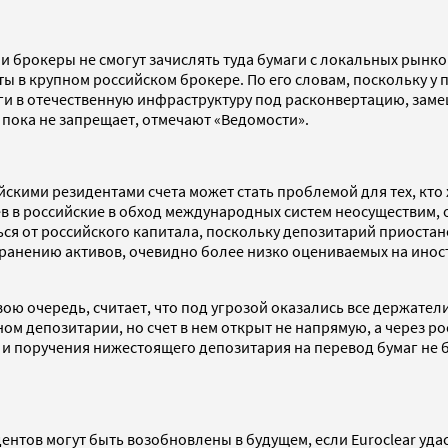
 и брокеры не смогут зачислять туда бумаги с локальных рынко
еты в крупном российском брокере. По его словам, поскольку у
ги в отечественную инфраструктуру под расконвертацию, заме
r пока не запрещает, отмечают «Ведомости».
ийскими резидентами счета может стать проблемой для тех, кто
в в российские в обход международных систем неосуществим,
ся от российского капитала, поскольку депозитарий приостанов
 хранению активов, очевидно более низко оцениваемых на ино
ою очередь, считает, что под угрозой оказались все держатели
ом депозитарии, но счет в нем открыт не напрямую, а через ро
 и поручения нижестоящего депозитария на перевод бумаг не б
дентов могут быть возобновлены в будущем, если Euroclear уд