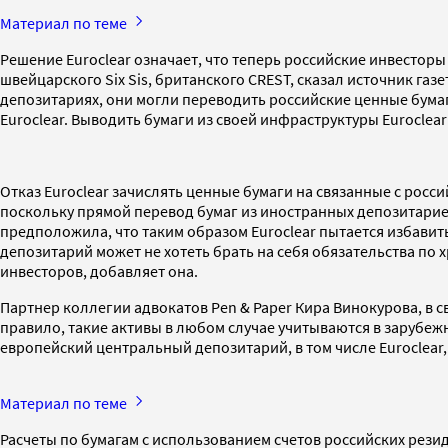
Материал по теме
Решение Euroclear означает, что теперь российские инвесторы
швейцарского Six Sis, британского CREST, сказал источник газ
депозитариях, они могли переводить российские ценные бума
Euroclear. Выводить бумаги из своей инфраструктуры Euroclea
Отказ Euroclear зачислять ценные бумаги на связанные с росс
поскольку прямой перевод бумаг из иностранных депозитарие
предположила, что таким образом Euroclear пытается избавить
депозитарий может не хотеть брать на себя обязательства по
инвесторов, добавляет она.
Партнер коллегии адвокатов Pen & Paper Кира Винокурова, в св
правило, такие активы в любом случае учитываются в зарубежн
европейский центральный депозитарий, в том числе Euroclear,
Материал по теме
Расчеты по бумагам с использованием счетов российских рези