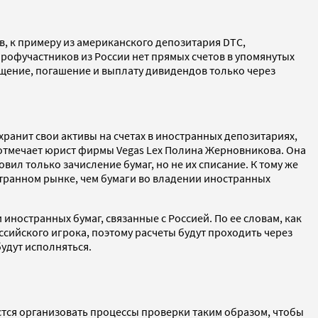
в, к примеру из американского депозитария DTC,
 профучастников из России нет прямых счетов в упомянутых
щение, погашение и выплату дивидендов только через
 хранит свои активы на счетах в иностранных депозитариях,
 отмечает юрист фирмы Vegas Lex Полина Жерновникова. Она
ил только зачисление бумаг, но не их списание. К тому же
странном рынке, чем бумаги во владении иностранных
 иностранных бумаг, связанные с Россией. По ее словам, как
ссийского игрока, поэтому расчеты будут проходить через
удут исполняться.
астся организовать процессы проверки таким образом, чтобы