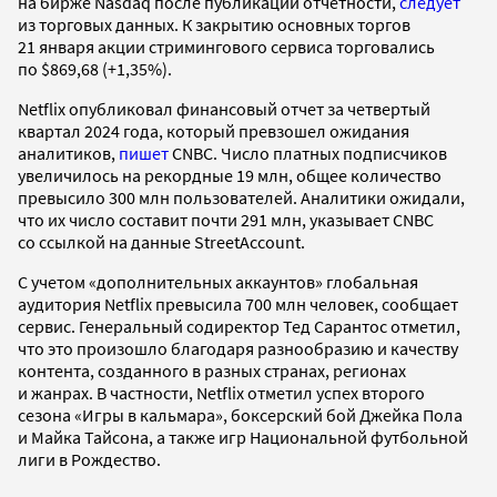
на бирже Nasdaq после публикации отчетности,
следует
из торговых данных. К закрытию основных торгов
21 января акции стримингового сервиса торговались
по $869,68 (+1,35%).
Netflix опубликовал финансовый отчет за четвертый
квартал 2024 года, который превзошел ожидания
аналитиков,
пишет
CNBC. Число платных подписчиков
увеличилось на рекордные 19 млн, общее количество
превысило 300 млн пользователей. Аналитики ожидали,
что их число составит почти 291 млн, указывает CNBC
со ссылкой на данные StreetAccount.
С учетом «дополнительных аккаунтов» глобальная
аудитория Netflix превысила 700 млн человек, сообщает
сервис. Генеральный содиректор Тед Сарантос отметил,
что это произошло благодаря разнообразию и качеству
контента, созданного в разных странах, регионах
и жанрах. В частности, Netflix отметил успех второго
сезона «Игры в кальмара», боксерский бой Джейка Пола
и Майка Тайсона, а также игр Национальной футбольной
лиги в Рождество.