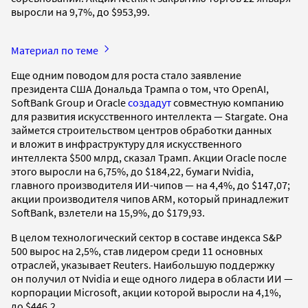
выросли на 9,7%, до $953,99.
Материал по теме
Еще одним поводом для роста стало заявление
президента США Дональда Трампа о том, что OpenAI,
SoftBank Group и Oracle
создадут
совместную компанию
для развития искусственного интеллекта — Stargate. Она
займется строительством центров обработки данных
и вложит в инфраструктуру для искусственного
интеллекта $500 млрд, сказал Трамп. Акции Oracle после
этого выросли на 6,75%, до $184,22, бумаги Nvidia,
главного производителя ИИ-чипов — на 4,4%, до $147,07;
акции производителя чипов ARM, который принадлежит
SoftBank, взлетели на 15,9%, до $179,93.
В целом технологический сектор в составе индекса S&P
500 вырос на 2,5%, став лидером среди 11 основных
отраслей, указывает Reuters. Наибольшую поддержку
он получил от Nvidia и еще одного лидера в области ИИ —
корпорации Microsoft, акции которой выросли на 4,1%,
до $446,2.