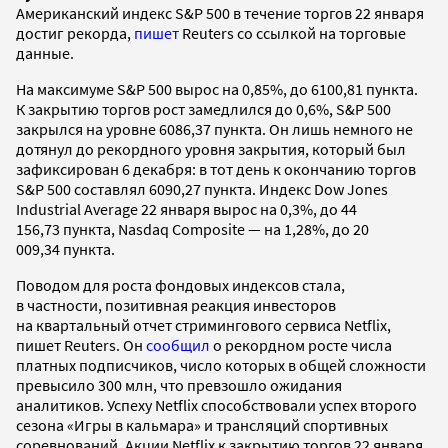
Американский индекс S&P 500 в течение торгов 22 января
достиг рекорда,
пишет
Reuters со ссылкой на торговые
данные.
На максимуме S&P 500 вырос на 0,85%, до 6100,81 пункта.
К закрытию торгов рост замедлился до 0,6%, S&P 500
закрылся на уровне 6086,37 пункта. Он лишь немного не
дотянул до рекордного уровня закрытия, который был
зафиксирован 6 декабря: в тот день к окончанию торгов
S&P 500 составлял 6090,27 пункта. Индекс Dow Jones
Industrial Average 22 января вырос на 0,3%, до 44
156,73 пункта, Nasdaq Composite — на 1,28%, до 20
009,34 пункта.
Поводом для роста фондовых индексов стала,
в частности, позитивная реакция инвесторов
на квартальный отчет стримингового сервиса Netflix,
пишет Reuters. Он
сообщил
о рекордном росте числа
платных подписчиков, число которых в общей сложности
превысило 300 млн, что превзошло ожидания
аналитиков. Успеху Netflix способствовали успех второго
сезона «Игры в кальмара» и трансляций спортивных
соревнований. Акции Netflix к закрытию торгов 22 января