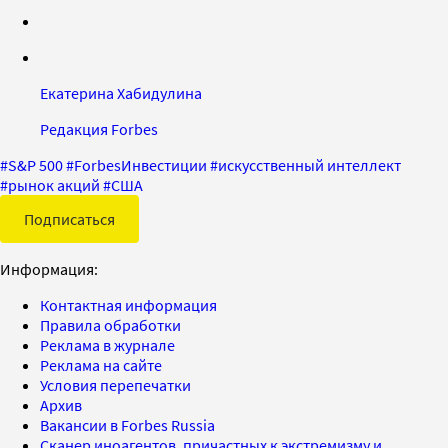
Екатерина Хабидулина
Редакция Forbes
#
S&P 500
#
ForbesИнвестиции
#
искусственный интеллект
#
рынок акций
#
США
Подписаться
Информация:
Контактная информация
Правила обработки
Реклама в журнале
Реклама на сайте
Условия перепечатки
Архив
Вакансии в Forbes Russia
Сканер иноагентов, причастных к экстремизму и