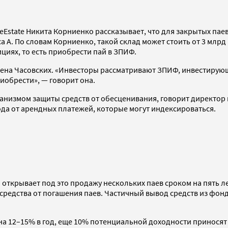
eEstate Никита Корниенко рассказывает, что для закрытых п
А. По словам Корниенко, такой склад может стоить от 3 млрд
ициях, то есть приобрести пай в ЗПИФ.
лена Часовских. «Инвесторы рассматривают ЗПИФ, инвестирую
риобрести», — говорит она.
низмом защиты средств от обесценивания, говорит директор 
ода от арендных платежей, которые могут индексироваться.
ткрывает под это продажу нескольких паев сроком на пять лет
средства от погашения паев. Частичный вывод средств из фонд
 на 12–15% в год, еще 10% потенциальной доходности принося