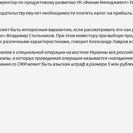
директор по продуктовому развитию УК «Финам Менеджмент» 
одательству ему нет необходимости платить налог на прибыль.
ет быть интересным вариантом, если рассматривать его как 
л» Владимир Стольников. При этом инвестору при выборе про
, с различными характеристиками, говорит Александр Лавров из
иалов о специальной операции на востоке Украины все росси
алы, в которых проводимая операция называется «нападением
ования со СМИ может быть взыскан штраф в размере 5 млн рубл