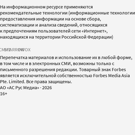
На информационном ресурсе применяются
рекомендательные технологии (информационные технологии
предоставления информации на основе сбора,
систематизации и анализа сведений, относящихся
к предпочтениям пользователей сети «Интернет»,
находящихся на территории Российской Федерации)
СМИ2
SPARROW
INFOX
Перепечатка материалов и использование их в любой форме,
в том числе и в электронных СМИ, возможны только с
письменного разрешения редакции. Товарный знак Forbes
является исключительной собственностью Forbes Media Asia
Pte. Limited. Все права защищены.
AO «АС Рус Медиа»
·
2026
16+