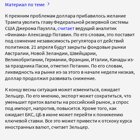
Материал по теме
К прежним проблемам доллара прибавилось желание
Трампа уволить главу Федеральной резервной системы
США Джерома Пауэлла,
считает
ведущий аналитик
«Финама» Александр Потавин. По его словам, это поставит
под сомнение независимость регулятора от действий
политиков. 21 апреля будут закрыты фондовые рынки
Австралии, Новой Зеландии, Швейцарии,
Великобритании, Германии, Франции, Италии, Канады из-
за праздника Пасхи, отметил Потанин. По его словам,
ликвидность на рынке из-за этого в начале недели низкая,
доллар продолжил развивать снижение.
К концу весны ситуация может измениться, ожидает
Зельцер. По его мнению, экспорт может сократиться, что
уменьшит приток валюты на российский рынок, а спрос
под импорт, напротив, повысится. Кроме того, как
ожидает БКС, ЦБ в июне может перейти к понижению
ключевой ставки. Все это может привести к отскоку курса
иностранных валют, считает Зельцер.