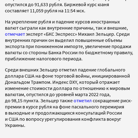
опустился до 91,633 рубля. Биржевой курс юаня
составляет 11,059 рубля на 11:54 мск.
На укрепление рубля и падение курсов иностранных
валют сыграли как внутренние причины, так и внешние,
отмечает
эксперт «БКС Экспресс» Михаил Зельцер. Среди
внутренних причин он выделил повышенные объемы
экспорта при пониженном импорте, увеличение продажи
валюты со стороны Банка России по бюджетному правилу,
приближение налогового периода.
Среди внешних Зельцер отметил падение глобального
доллара США на фоне торговой войны, инициированной
Дональдом Трампом. Индекс DXY, который отражает
изменение стоимости доллара по отношению к мировым
валютам, опустился до уровней марта 2022 года,
до 98,15 пункта. Зельцер также
отметил
сокращение риск-
премии в курсе рубля на фоне пасхального перемирия
в выходные и продолжающихся консультаций России
и США по вопросу урегулирования конфликта вокруг
Украины.