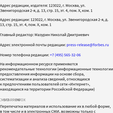
Адрес редакции, издателя: 123022, г. Москва, ул.
Звенигородская 2-я, д. 13, стр. 15, эт. 4, пом. X, ком. 1
Адрес редакции: 123022, г. Москва, ул. Звенигородская 2-я, д.
13, стр. 15, эт. 4, пом. X, ком. 1
Главный редактор: Мазурин Николай Дмитриевич
Адрес электронной почты редакции:
press-release@forbes.ru
Номер телефона редакции:
+7 (495) 565-32-06
На информационном ресурсе применяются
рекомендательные технологии (информационные технологии
предоставления информации на основе сбора,
систематизации и анализа сведений, относящихся
к предпочтениям пользователей сети «Интернет»,
находящихся на территории Российской Федерации)
СМИ2
SPARROW
INFOX
Перепечатка материалов и использование их в любой форме,
в том числе и в электронных СМИ, возможны только с