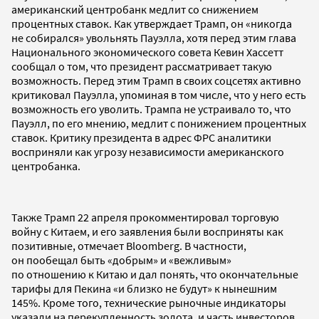
американский центробанк медлит со снижением
процентных ставок. Как утверждает Трамп, он «никогда
не собирался» увольнять Пауэлла, хотя перед этим глава
Национального экономического совета Кевин Хассетт
сообщал о том, что президент рассматривает такую
возможность. Перед этим Трамп в своих соцсетях активно
критиковал Пауэлла, упоминая в том числе, что у него есть
возможность его уволить. Трампа не устраивало то, что
Пауэлл, по его мнению, медлит с понижением процентных
ставок. Критику президента в адрес ФРС аналитики
восприняли как угрозу независимости американского
центробанка.
Также Трамп 22 апреля прокомментировал торговую
войну с Китаем, и его заявления были восприняты как
позитивные, отмечает Bloomberg. В частности,
он пообещал быть «добрым» и «вежливым»
по отношению к Китаю и дал понять, что окончательные
тарифы для Пекина «и близко не будут» к нынешним
145%. Кроме того, технические рыночные индикаторы
указали на перекупленность золота, и часть инвесторов