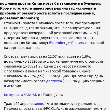
пошлины против Китая могут быть снижены в будущем.
Кроме того, часть инвесторов решила зафиксировать
прибыль от резкого роста золота в последнее время,
добавляет Bloomberg
Стоимость золота снизилась после того, как президент
США Дональд Трамп заявил, что не планирует увольнять
председателя Федеральной резервной системы (ФРС)
Джерома Пауэлла и допустил снижение импортных
пошлин для Китая, пишут
Bloomberg
и
Reuters
со ссылкой
на торговые данные.
Спотовая цена золота на 12:07 мск падает на 1,6%,
до примерно $3326 за унцию, на минимуме его стоимость
снизилась до $3291,75. Цена фьючерсов на золото
с поставкой в июне на Чикагской товарной бирже
снизилась на 2,5%, до $3333 за унцию. При этом еще день
назад стоимость золота
достигла
$3500 за унцию впервые
в истории.
Котировки XAUUSD
от TradingView
Трамп 22 апреля
заявил
, что не планирует увольнять
Пауэлла с поста главы ФРС США, хотя разочарован тем, что