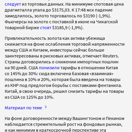
следует
из торговых данных. На минимуме спотовая цена
драгметалла упала до $3175,03. К 17:48 мск падение
замедлилось, золото торговалось по $3190 (-1,9%).
Фьючерсы на золото с поставкой в июне на Чикагской
товарной бирже
стоят
$3185,9 (-1,9%).
Привлекательность золота как актива-убежища
снижается на фоне ослабления торговой напряженности
между США и Китаем, инвесторы сейчас больше
заинтересованы в рисковых активах, отмечает Reuters.
Страны договорились о снижении импортных пошлин
на 90 дней. США
понизили
тарифы в отношении Китая
со 145% до 30%: сюда включена базовая «взаимная»
пошлина в 10% и 20%, которая была введена на товары
из КНР под предлогом борьбы с поставками фентанила.
Китай, в свою очередь, решил снизить тарифы на товары
из США со 125% до 10%.
Материал по теме
На фоне договоренности между Вашингтоном и Пекином
наблюдается стремительный рост на фондовых рынках,
и как минимум в краткосрочной перспективе эта