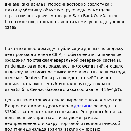
динамика снизила интерес инвесторов к золоту как
к активу-убежищу, объясняет руководитель отдела
стратегии по сырьевым товарам Saxo Bank Оле Хансен.
По его мнению, стоимость золота может упасть до уровня
$3165.
Пока что инвесторы ждут публикации данных по индексу
цен производителей в США, чтобы оценить дальнейшие
ожидания по ставкам Федеральной резервной системы.
Инфляция за апрель оказалась ниже ожиданий, что дало
надежду на возможное снижение ставок в нынешнем году,
отмечает Reuters. Пока рынок ждет, что ФРС начнет
понижать ставки с сентября и к концу года сократит
их на 53 б.п. Сейчас базовая ставка составляет 4,25–4,5%.
Цены на золото значительно выросли с начала 2025 года.
В апреле стоимость драгметалла
достигла
рекордных
$3500, а затем несколько снизилась. Росту способствовал
повышенный спрос на активы-убежища из-за
неопределенности вокруг торговой и геополитической
политики Дональда Трампа, закупок мировых