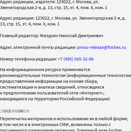
Адрес редакции, издателя: 123022, г. Москва, ул.
Звенигородская 2-я, д. 13, стр. 15, эт. 4, пом. X, ком. 1
Адрес редакции: 123022, г. Москва, ул. Звенигородская 2-я, д.
13, стр. 15, эт. 4, пом. X, ком. 1
Главный редактор: Мазурин Николай Дмитриевич
Адрес электронной почты редакции:
press-release@forbes.ru
Номер телефона редакции:
+7 (495) 565-32-06
На информационном ресурсе применяются
рекомендательные технологии (информационные технологии
предоставления информации на основе сбора,
систематизации и анализа сведений, относящихся
к предпочтениям пользователей сети «Интернет»,
находящихся на территории Российской Федерации)
СМИ2
SPARROW
INFOX
Перепечатка материалов и использование их в любой форме,
в том числе и в электронных СМИ, возможны только с
письменного разрешения редакции. Товарный знак Forbes